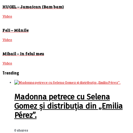
HUGEL – Jamaican (Bam bam)
Video
Feli – Mânile
Video
Mihail – In felul meu
Video
Trending
Madonna petrece cu Selena
Gomez și distribuția din „Emilia
Pérez”.
0 shares