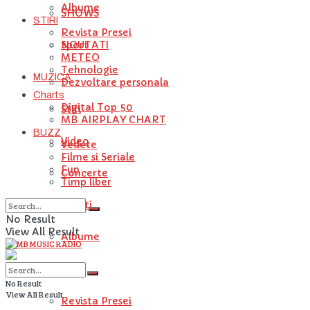
Albume
SHOWS
STIRI
Revista Presei
NOUTATI
Sport
METEO
Tehnologie
MUZICA
Dezvoltare personala
Charts
Digital Top 50
Stiri
MB AIRPLAY CHART
BUZZ
Video
Vedete
Filme si Seriale
Fun
Concerte
Timp liber
Artisti
No Result
View All Result
Albume
STIRI
No Result
View All Result
Revista Presei