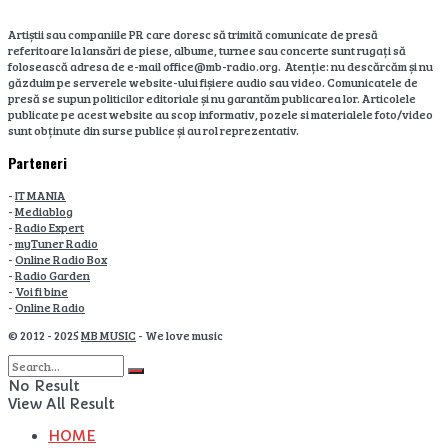
Artiștii sau companiile PR care doresc să trimită comunicate de presă
referitoare la lansări de piese, albume, turnee sau concerte sunt rugați să
folosească adresa de e-mail office@mb-radio.org. Atenție: nu descărcăm și nu
găzduim pe serverele website-ului fișiere audio sau video. Comunicatele de
presă se supun politicilor editoriale și nu garantăm publicarea lor. Articolele
publicate pe acest website au scop informativ, pozele si materialele foto/video
sunt obținute din surse publice și au rol reprezentativ.
Parteneri
-
IT MANIA
-
Mediablog
-
Radio Expert
-
myTuner Radio
-
Online Radio Box
-
Radio Garden
-
Voi fi bine
-
Online Radio
© 2012 - 2025
MB MUSIC
- We love music
No Result
View All Result
HOME