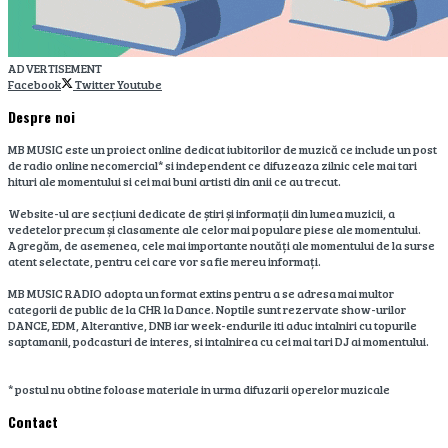
ADVERTISEMENT
Facebook
Twitter
Youtube
Despre noi
MB MUSIC este un proiect online dedicat iubitorilor de muzică ce include un post
de radio online necomercial* si independent ce difuzeaza zilnic cele mai tari
hituri ale momentului si cei mai buni artisti din anii ce au trecut.
Website-ul are secțiuni dedicate de știri și informații din lumea muzicii, a
vedetelor precum și clasamente ale celor mai populare piese ale momentului.
Agregăm, de asemenea, cele mai importante noutăți ale momentului de la surse
atent selectate, pentru cei care vor sa fie mereu informați.
MB MUSIC RADIO adopta un format extins pentru a se adresa mai multor
categorii de public de la CHR la Dance. Noptile sunt rezervate show-urilor
DANCE, EDM, Alterantive, DNB iar week-endurile iti aduc intalniri cu topurile
saptamanii, podcasturi de interes, si intalnirea cu cei mai tari DJ ai momentului.
* postul nu obtine foloase materiale in urma difuzarii operelor muzicale
Contact