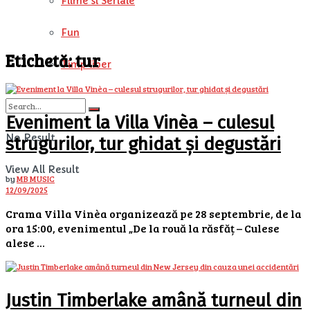
Filme si Seriale
Fun
Etichetă:
tur
Timp liber
Eveniment la Villa Vinèa – culesul
No Result
strugurilor, tur ghidat și degustări
View All Result
by
MB MUSIC
12/09/2025
Crama Villa Vinèa organizează pe 28 septembrie, de la
ora 15:00, evenimentul „De la rouă la răsfăț – Culese
alese ...
Justin Timberlake amână turneul din