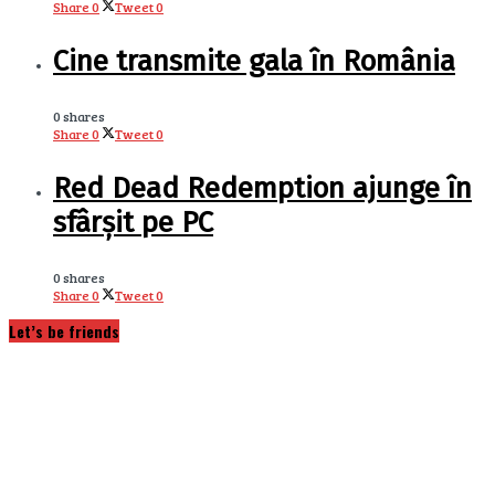
Share
0
Tweet
0
Cine transmite gala în România
0 shares
Share
0
Tweet
0
Red Dead Redemption ajunge în
sfârșit pe PC
0 shares
Share
0
Tweet
0
Let’s be friends