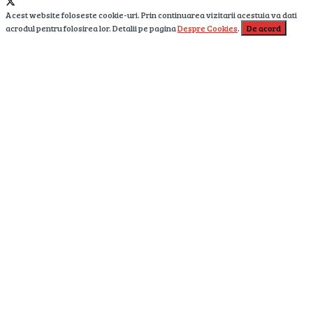
Acest website foloseste cookie-uri. Prin continuarea vizitarii acestuia va dati
acrodul pentru folosirea lor. Detalii pe pagina
Despre Cookies
.
De acord