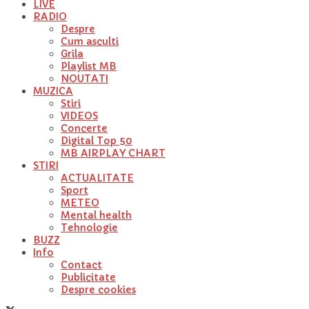
LIVE
RADIO
Despre
Cum asculti
Grila
Playlist MB
NOUTATI
MUZICA
Stiri
VIDEOS
Concerte
Digital Top 50
MB AIRPLAY CHART
STIRI
ACTUALITATE
Sport
METEO
Mental health
Tehnologie
BUZZ
Info
Contact
Publicitate
Despre cookies