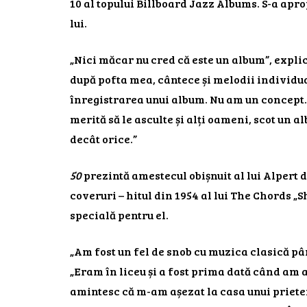
10 al topului Billboard Jazz Albums. S-a apro
lui.
„Nici măcar nu cred că este un album”, explic
după pofta mea, cântece și melodii individu
înregistrarea unui album. Nu am un concept. 
merită să le asculte și alți oameni, scot un 
decât orice.”
50
prezintă amestecul obișnuit al lui Alpert d
coveruri – hitul din 1954 al lui The Chords „
specială pentru el.
„Am fost un fel de snob cu muzica clasică pâ
„Eram în liceu și a fost prima dată când am a
amintesc că m-am așezat la casa unui priete