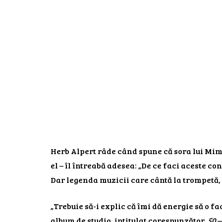
Herb Alpert râde când spune că sora lui Mimi
el – îl întreabă adesea: „De ce faci aceste con
Dar legenda muzicii care cântă la trompetă, 
„Trebuie să-i explic că îmi dă energie să o fa
album de studio, intitulat corespunzător.
50
—