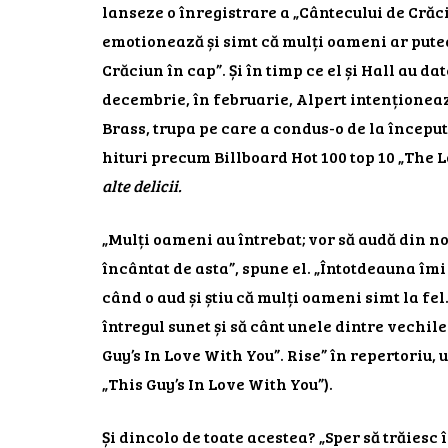
lanseze o înregistrare a „Cântecului de Crăc
emotionează și simt că mulți oameni ar putea
Crăciun în cap”. Și în timp ce el și Hall au d
decembrie, în februarie, Alpert intenționeaz
Brass, trupa pe care a condus-o de la începutu
hituri precum Billboard Hot 100 top 10 „The L
alte delicii.
„Mulți oameni au întrebat; vor să audă din nou
încântat de asta”, spune el. „Întotdeauna îm
când o aud și știu că mulți oameni simt la fel
întregul sunet și să cânt unele dintre vechil
Guy’s In Love With You”. Rise” în repertoriu, u
„This Guy’s In Love With You”).
Și dincolo de toate acestea? „Sper să trăiesc 