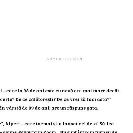
ADVERTISEMENT
 – care la 98 de ani este cu nouă ani mai mare decât
certe? De ce călătorești? De ce vrei să faci asta?”
în vârstă de 89 de ani, are un răspuns gata.
c”, Alpert – care tocmai și-a lansat cel de-al 50-lea
 spune
Panou
prin Zoom. „Nu sunt într-un turneu de