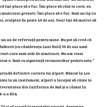
că îmi place să o fac. Îmi place să cânt la corn. eu
 muzicieni grozavi. Îmi place să o fac. Sunt un tip cu
ani, sculptez de peste 40 de ani. Doar îmi dă motive să
e un an de referință pentru mine. Nu pot să cred că
sătorit (cu cântăreața Lani Hall) 50 de ani anul
cruri care sunt atât de uimitoare. Nu am visat
avut-o. Sunt cu siguranță recunoscător pentru asta.”
prindă definitiv cariera lui Alpert. Născut în Los
nta la un instrument, Alpert a început să cânte la
iversitatea din California de Sud și a cântat în
6-a a SUA.
 ’50 și să scoată înregistrări proprii, denumite