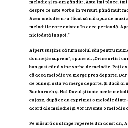
melodie și m-am gândit: „Asta îmi place. Îmi
despre ce este vorba în versuri până mult ma
Acea melodie m-a făcut să mă apuc de muzica
melodiile care existau în acea perioadă. Apo
niciodată înapoi.”
Alpert susține că turnesolul său pentru muzi
domnește suprem”, spune el. „Orice artist car
bun gust când vine vorba de melodie. Poți av
că acea melodie va merge prea departe. Dar 
de bune și asta va merge departe. Și dacă ai 
Bacharach și Hal David și toate acele melodii 
cu jazz, după ce au exprimat o melodie dintr
acord ale melodiei și vor inventa o melodie cu
Pe măsură ce atinge reperele din acest an, Al