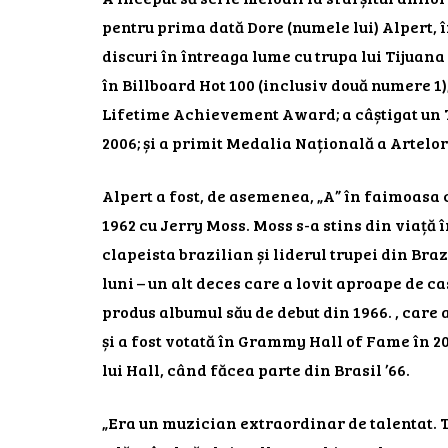
pentru prima dată Dore (numele lui) Alpert, î
discuri în întreaga lume cu trupa lui Tijuana 
în Billboard Hot 100 (inclusiv două numere 1
Lifetime Achievement Award; a câștigat un To
2006; și a primit Medalia Națională a Artelor 
Alpert a fost, de asemenea, „A” în faimoasa 
1962 cu Jerry Moss. Moss s-a stins din viață î
clapeista brazilian și liderul trupei din Braz
luni – un alt deces care a lovit aproape de c
produs albumul său de debut din 1966. , care 
și a fost votată în Grammy Hall of Fame în 201
lui Hall, când făcea parte din Brasil ’66.
„Era un muzician extraordinar de talentat. 