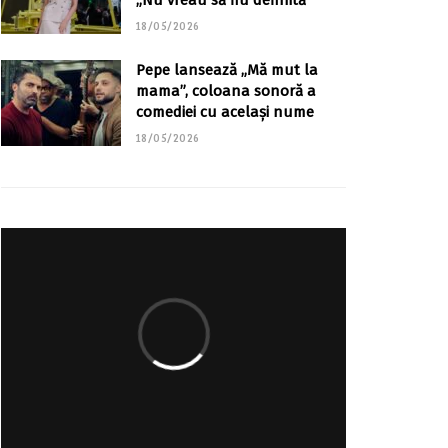
„Nu vreau să fiu definită”
18/05/2026
Pepe lansează „Mă mut la
mama”, coloana sonoră a
comediei cu același nume
18/05/2026