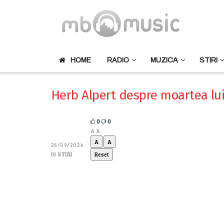
HOME
RADIO
MUZICA
STIRI
Herb Alpert despre moartea lu
0
0
A
A
A
A
26/09/2024
IN
STIRI
Reset