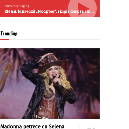
Currently Playing
EMAA lansează „Noaptea”, single despre singurătate și emoțiile care se aud cel mai clar după miezul nopții
Trending
Madonna petrece cu Selena