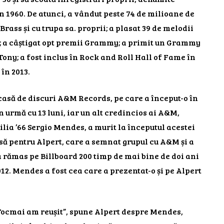
n 1960. De atunci, a vândut peste 74 de milioane de
Brass și cu trupa sa. proprii; a plasat 39 de melodii
); a câștigat opt ​​premii Grammy; a primit un Grammy
ny; a fost inclus în Rock and Roll Hall of Fame în
în 2013.
casă de discuri A&M Records, pe care a început-o în
n urmă cu 13 luni, iar un alt credincios ai A&M,
ilia ’66 Sergio Mendes, a murit la începutul acestei
asă pentru Alpert, care a semnat grupul cu A&M și a
a rămas pe Billboard 200 timp de mai bine de doi ani
2. Mendes a fost cea care a prezentat-o ​​și pe Alpert
Tocmai am reușit”, spune Alpert despre Mendes,