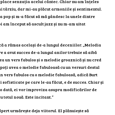
 place senzația acelui cântec. Chiar nu am înțeles
i târziu, dar mi-au plăcut armoniile și sentimentul.
 pop și m-a făcut să mă gândesc la unele dintre
i am început să ascult jazz și nu m-am uitat
că a rămas același de-a lungul deceniilor. „Melodia
e a avut succes de-a lungul anilor trebuie să aibă
ea un vers fabulos și o melodie groaznică și nu cred
poți avea o melodie fabuloasă cu un versuri destul
un vers fabulos cu o melodie fabuloasă, adică Burt
sofisticate pe care le-au făcut, e de succes. Chiar și
-o dată, ei vor improviza asupra modificărilor de
 totul nouă. Este incitant.”
pert urmărește deja viitorul. El plănuiește să