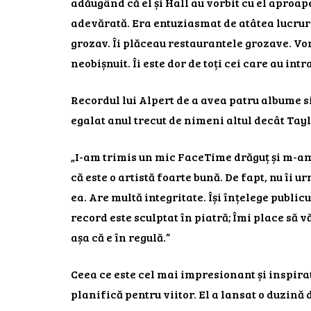
adăugând că el și Hall au vorbit cu el aproap
adevărată. Era entuziasmat de atâtea lucruri
grozav. Îi plăceau restaurantele grozave. Vor
neobișnuit. Îi este dor de toți cei care au intra
Recordul lui Alpert de a avea patru albume si
egalat anul trecut de nimeni altul decât Tayl
„I-am trimis un mic FaceTime drăguț și m-am 
că este o artistă foarte bună. De fapt, nu îi
ea. Are multă integritate. Își înțelege publicu
record este sculptat în piatră; Îmi place să vă
așa că e în regulă.”
Ceea ce este cel mai impresionant și inspirat
planifică pentru viitor. El a lansat o duzină 