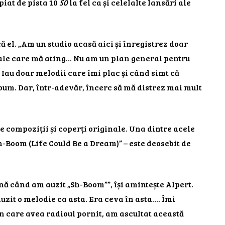
piat de pista 10
50
la fel ca și celelalte lansări ale
ă el. „Am un studio acasă aici și înregistrez doar
ale care mă ating… Nu am un plan general pentru
Iau doar melodii care îmi plac și când simt că
album. Dar, într-adevăr, încerc să mă distrez mai mult
e compoziții și coperți originale. Una dintre acele
Sh-Boom (Life Could Be a Dream)” – este deosebit de
nă când am auzit „Sh-Boom””, își amintește Alpert.
uzit o melodie ca asta. Era ceva în asta…. Îmi
n care avea radioul pornit, am ascultat această