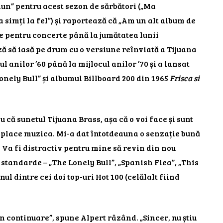
iun” pentru acest sezon de sărbători („Ma
 simți la fel”) și raportează că „Am un alt album de
ate pentru concerte până la jumătatea lunii
ă să iasă pe drum cu o versiune reînviată a Tijuana
l anilor ’60 până la mijlocul anilor ’70 și a lansat
onely Bull” și albumul Billboard 200 din 1965
Frisca si
 că sunetul Tijuana Brass, așa că o voi face și sunt
i place muzica. Mi-a dat întotdeauna o senzație bună
. Va fi distractiv pentru mine să revin din nou
e standarde – „The Lonely Bull”, „Spanish Flea”, „This
nul dintre cei doi top-uri Hot 100 (celălalt fiind
în continuare”, spune Alpert râzând. „Sincer, nu știu