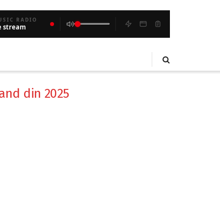
USIC RADIO
e stream
Band din 2025