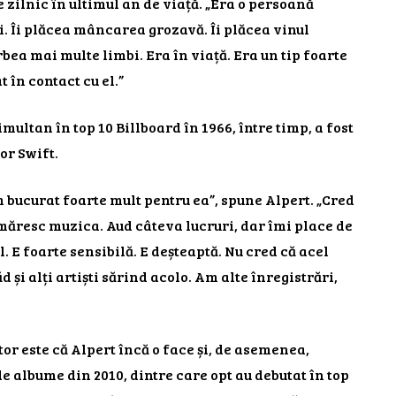
e zilnic în ultimul an de viață. „Era o persoană
. Îi plăcea mâncarea grozavă. Îi plăcea vinul
bea mai multe limbi. Era în viață. Era un tip foarte
t în contact cu el.”
multan în top 10 Billboard în 1966, între timp, a fost
or Swift.
bucurat foarte mult pentru ea”, spune Alpert. „Cred
 urmăresc muzica. Aud câteva lucruri, dar îmi place de
l. E foarte sensibilă. E deșteaptă. Nu cred că acel
d și alți artiști sărind acolo. Am alte înregistrări,
or este că Alpert încă o face și, de asemenea,
de albume din 2010, dintre care opt au debutat în top