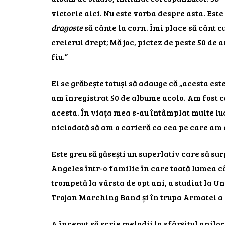
victorie aici. Nu este vorba despre asta. Este 
dragoste
să cânte la corn. Îmi place să cânt cu
creierul drept; Mă joc, pictez de peste 50 de 
fiu.”
El se grăbește totuși să adauge că „acesta est
am înregistrat 50 de albume acolo. Am fost că
acesta. În viața mea s-au întâmplat multe lu
niciodată să am o carieră ca cea pe care am 
Este greu să găsești un superlativ care să sur
Angeles într-o familie în care toată lumea câ
trompetă la vârsta de opt ani, a studiat la Un
Trojan Marching Band și în trupa Armatei a 
A început să scrie melodii la sfârșitul anilor