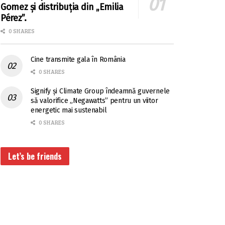
Gomez și distribuția din „Emilia
Pérez”.
0 SHARES
Cine transmite gala în România
0 SHARES
Signify și Climate Group îndeamnă guvernele
să valorifice „Negawatts” pentru un viitor
energetic mai sustenabil
0 SHARES
Let’s be friends