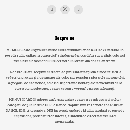
Despre noi
MB MUSIC este un proiect online dedicat iubitorilor de muzică ce include un
post de radio online necomercial* si independent ce difuzeaza zilnic cele mai
tari hituri ale momentului si cei mai buni artisti din anii ce au trecut.
Website-ul are secțiuni dedicate de știri și informații din lumea muzicii, a
vedetelor precum și clasamente ale celor mai populare piese ale momentului.
Agregăm, de asemenea, cele mai importante noutăți ale momentului de la
surse atent selectate, pentru cei care vor sa fie mereu informați.
MB MUSIC RADIO adopta un format extins pentru a se adresa mai multor
categorii de public de la CHR la Dance. Noptile sunt rezervate show-urilor
DANCE, EDM, Alterantive, DNB iar week-endurile iti aduc intalniri cu topurile
saptamanii, podcasturi de interes, si intalnirea cu cei mai tari DJ ai
momentului.