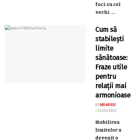
faci cu cel
vechi. ...
Cum să
stabilești
limite
sănătoase:
Fraze utile
pentru
relații mai
armonioase
BY
MB MUSIC
15/01/2025
Stabilirea
limitelor a
devenit o