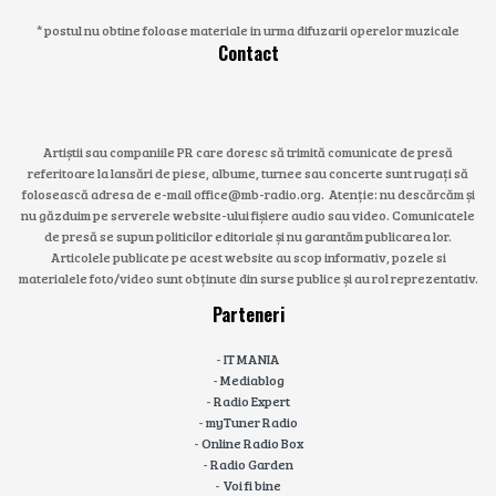
* postul nu obtine foloase materiale in urma difuzarii operelor muzicale
Contact
Artiștii sau companiile PR care doresc să trimită comunicate de presă
referitoare la lansări de piese, albume, turnee sau concerte sunt rugați să
folosească adresa de e-mail office@mb-radio.org. Atenție: nu descărcăm și
nu găzduim pe serverele website-ului fișiere audio sau video. Comunicatele
de presă se supun politicilor editoriale și nu garantăm publicarea lor.
Articolele publicate pe acest website au scop informativ, pozele si
materialele foto/video sunt obținute din surse publice și au rol reprezentativ.
Parteneri
-
IT MANIA
-
Mediablog
-
Radio Expert
-
myTuner Radio
-
Online Radio Box
-
Radio Garden
-
Voi fi bine