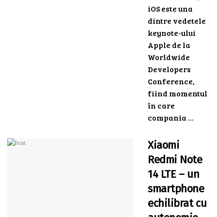
iOS este una
dintre vedetele
keynote-ului
Apple de la
Worldwide
Developers
Conference,
fiind momentul
în care
compania ...
Xiaomi
Redmi Note
14 LTE – un
smartphone
echilibrat cu