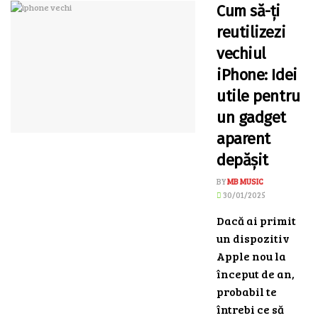
Cum să-ți
reutilizezi
vechiul
iPhone: Idei
utile pentru
un gadget
aparent
depășit
BY
MB MUSIC
30/01/2025
Dacă ai primit
un dispozitiv
Apple nou la
început de an,
probabil te
întrebi ce să