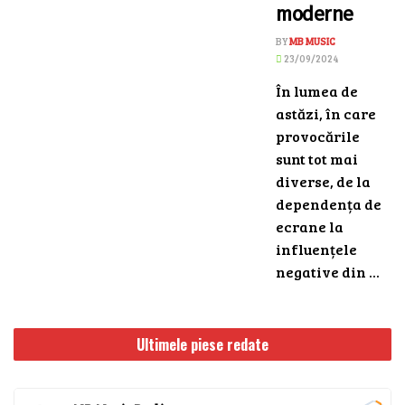
moderne
BY
MB MUSIC
23/09/2024
În lumea de
astăzi, în care
provocările
sunt tot mai
diverse, de la
dependența de
ecrane la
influențele
negative din ...
Ultimele piese redate