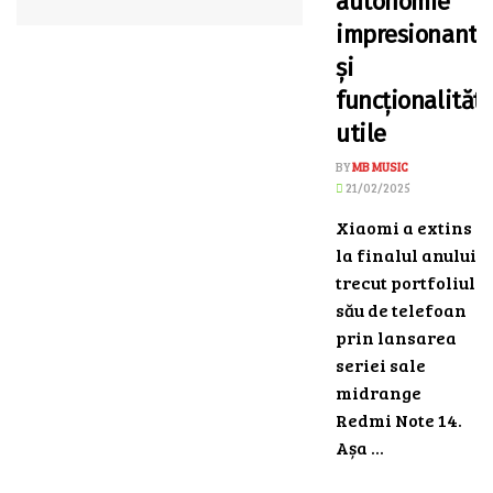
autonomie
impresionantă
și
funcționalități
utile
BY
MB MUSIC
21/02/2025
Xiaomi a extins
la finalul anului
trecut portfoliul
său de telefoan
prin lansarea
seriei sale
midrange
Redmi Note 14.
Așa ...