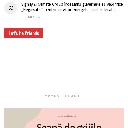
Signify și Climate Group îndeamnă guvernele să valorifice
„Negawatts” pentru un viitor energetic mai sustenabil
0 SHARES
Let’s be friends
ADVERTISEMENT