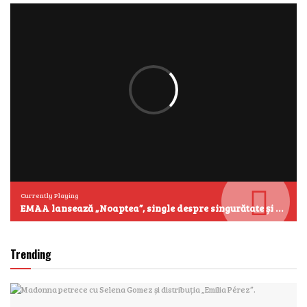
Currently Playing
EMAA lansează „Noaptea”, single despre singurătate și emoțiile care se aud cel mai clar după miezul nopții
Trending