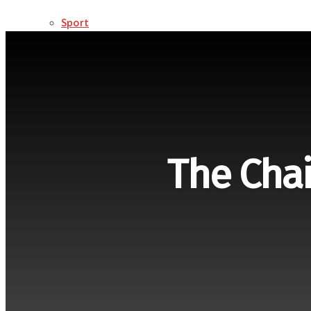
Sport
METEO
Tehnologie
Dezvoltare personala
Charts
The Cha
Digital Top 50
MB AIRPLAY CHART
BUZZ
Vedete