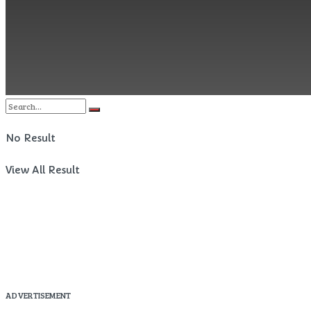
Filme si Seriale
Fun
Timp liber
No Result
View All Result
ADVERTISEMENT