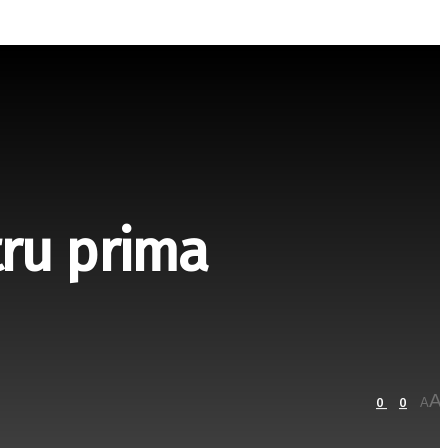
ru prima
A
0
0
A