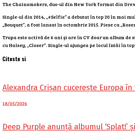
The Chainsmokers, duo-ul din New York format din Drew T
Single-ul din 2014, „#Selfie” a debutat în top 20 în mai mul
„Bouquet”, a fost lansat în octombrie 2015. Piese ca „Ros
Trupa este activă de 6 ani şi are în CV doar un album de
cu Halsey, „Closer”. Single-ul ajungea pe locul întâi în t
Citeste si
Alexandra Crișan cucerește Europa în
18/05/2026
Deep Purple anunță albumul ‘Splat!’ 