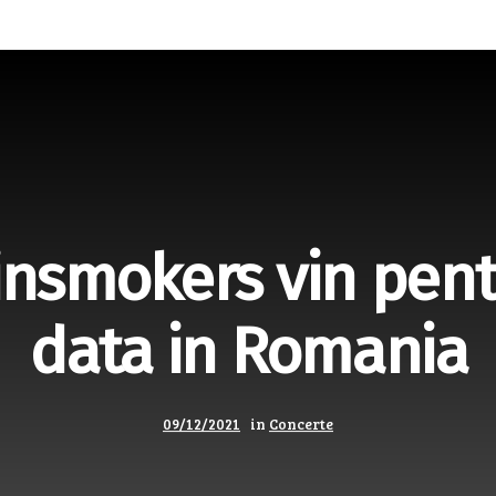
insmokers vin pent
data in Romania
09/12/2021
in
Concerte