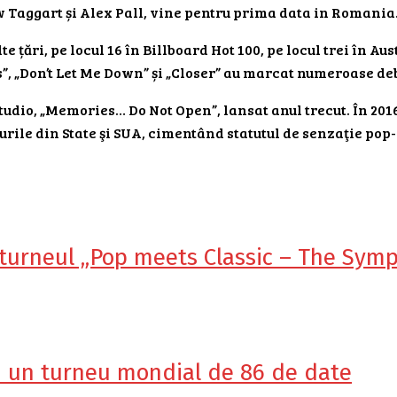
aggart și Alex Pall, vine pentru prima data in Romania. 
te țări, pe locul 16 în Billboard Hot 100, pe locul trei în Au
es”, „Don’t Let Me Down” și „Closer” au marcat numeroase de
 studio, „Memories… Do Not Open”, lansat anul trecut. În 2
opurile din State şi SUA, cimentând statutul de senzaţie pop
 turneul „Pop meets Classic – The Symp
și un turneu mondial de 86 de date