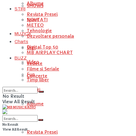
Albume
SHOWS
STIRI
Revista Presei
NOUTATI
Sport
METEO
Tehnologie
MUZICA
Dezvoltare personala
Charts
Digital Top 50
Stiri
MB AIRPLAY CHART
BUZZ
Video
Vedete
Filme si Seriale
Fun
Concerte
Timp liber
Artisti
No Result
View All Result
Albume
STIRI
No Result
View All Result
Revista Presei