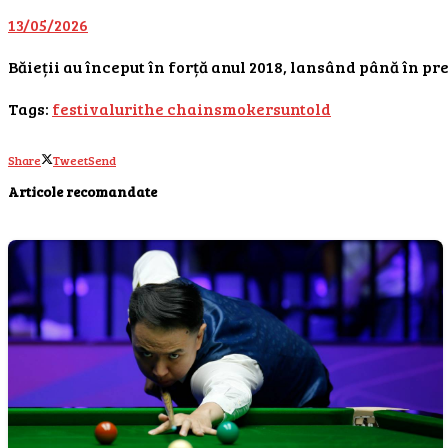
13/05/2026
Băieții au început în forță anul 2018, lansând până în pre
Tags:
festivaluri
the chainsmokers
untold
Share
Tweet
Send
Articole recomandate