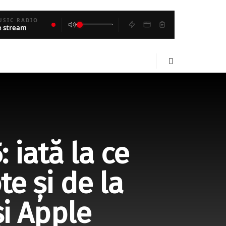
USIC RADIO
e stream
 iată la ce
e și de la
și Apple