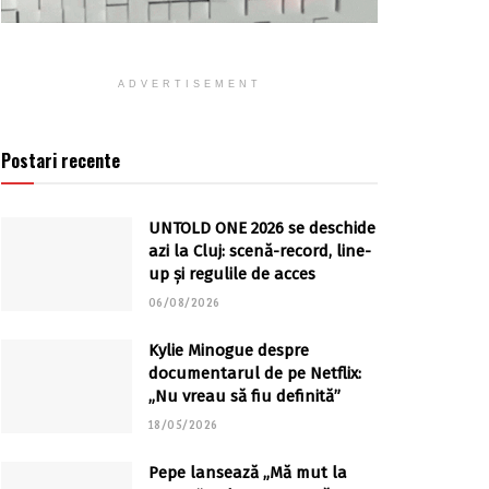
ADVERTISEMENT
Postari recente
UNTOLD ONE 2026 se deschide
azi la Cluj: scenă-record, line-
up și regulile de acces
06/08/2026
Kylie Minogue despre
documentarul de pe Netflix:
„Nu vreau să fiu definită”
18/05/2026
Pepe lansează „Mă mut la