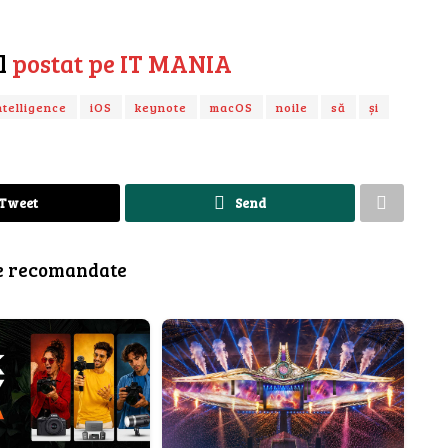
ul
postat pe IT MANIA
ntelligence
iOS
keynote
macOS
noile
să
și
Tweet
Send
e recomandate