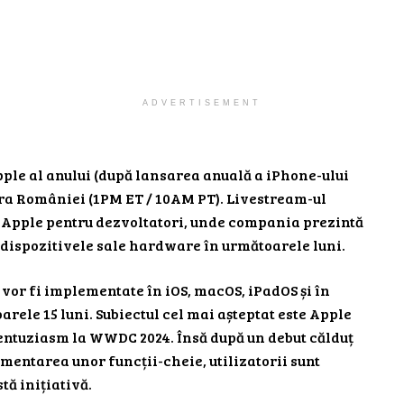
ADVERTISEMENT
le al anului (după lansarea anuală a iPhone-ului
 ora României (1PM ET / 10AM PT). Livestream-ul
Apple pentru dezvoltatori, unde compania prezintă
e dispozitivele sale hardware în următoarele luni.
 vor fi implementate în iOS, macOS, iPadOS și în
rele 15 luni. Subiectul cel mai așteptat este Apple
u entuziasm la WWDC 2024. Însă după un debut călduț
lementarea unor funcții-cheie, utilizatorii sunt
tă inițiativă.