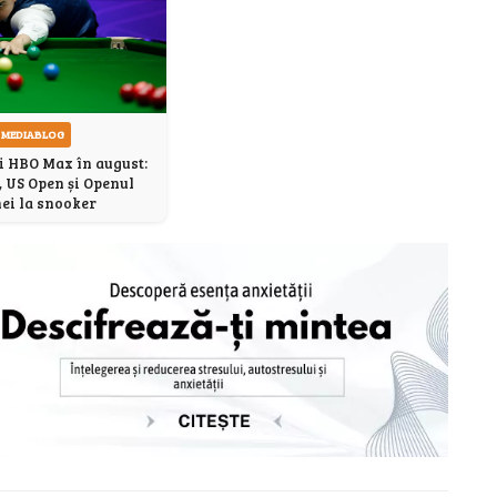
MEDIABLOG
i HBO Max în august:
, US Open și Openul
ei la snooker