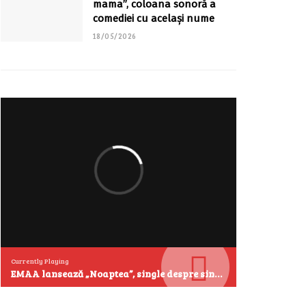
mama”, coloana sonoră a
comediei cu același nume
18/05/2026
Currently Playing
EMAA lansează „Noaptea”, single despre singurătate și emoțiile care se aud cel mai clar după miezul nopții