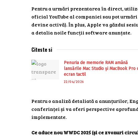
Pentru a urmări prezentarea în direct, utiliz
oficial YouTube al companiei sau pot urmări
devine activă). În plus, Apple va găzdui ses
a detalia noile funcții software anunțate.
Citeste si
Penuria de memorie RAM amână
lansările Mac Studio și MacBook Pro 
ecran tactil
22/04/2026
Pentru o analiză detaliată a anunțurilor, En
conferinței și va oferi perspective aprofun
implementate.
Ce aduce nou WWDC 2025 (și ce zvonuri circul