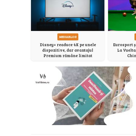
MEDIABLOG
Eurosport ș
Disney+ readuce 4K pe unele
La Vuelta
dispozitive, dar avantajul
Chin
Premium rămâne limitat