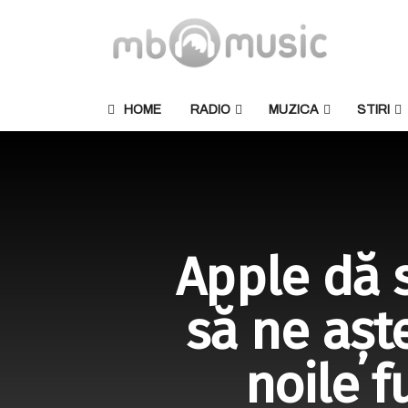
HOME
RADIO
MUZICA
STIRI
Apple dă s
să ne așt
noile f