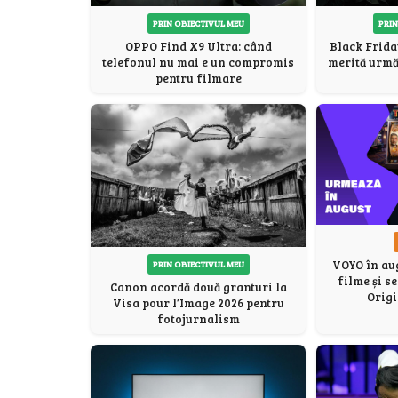
PRIN OBIECTIVUL MEU
PRIN
OPPO Find X9 Ultra: când
Black Frida
telefonul nu mai e un compromis
merită urmăr
pentru filmare
VOYO în aug
PRIN OBIECTIVUL MEU
filme și s
Canon acordă două granturi la
Origi
Visa pour l’Image 2026 pentru
fotojurnalism