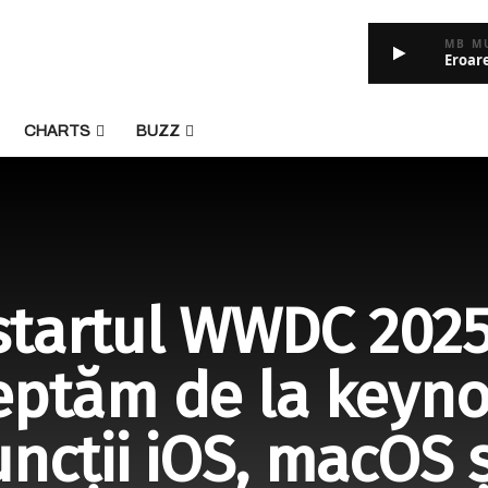
MB M
Eroar
CHARTS
BUZZ
tartul WWDC 2025:
eptăm de la keynot
uncții iOS, macOS 