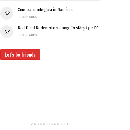
Cine transmite gala în România
0 SHARES
Red Dead Redemption ajunge în sfârșit pe PC
0 SHARES
Let’s be friends
ADVERTISEMENT