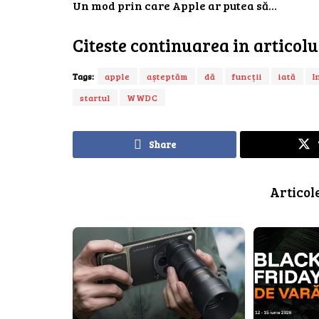
Un mod prin care Apple ar putea să…
Citeste continuarea in articol
Tags:
apple
așteptăm
dă
funcții
iată
I
startul
WWDC
Share
Articol