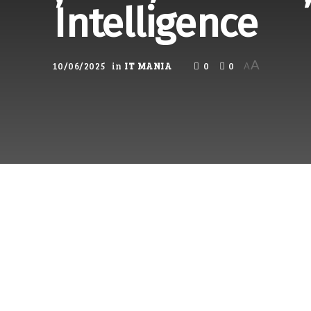
Intelligence
A
10/06/2025
in
IT MANIA
0
0
A