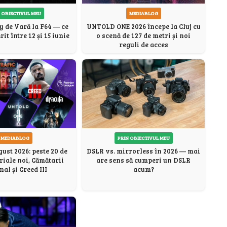
 OBIECTIVUL MEU
MEDIABLOG
y de Vară la F64 — ce
UNTOLD ONE 2026 începe la Cluj cu
it între 12 și 15 iunie
o scenă de 127 de metri și noi
reguli de acces
MEDIABLOG
PRIN OBIECTIVUL MEU
ust 2026: peste 20 de
DSLR vs. mirrorless în 2026 — mai
eriale noi, Cămătarii
are sens să cumperi un DSLR
nal și Creed III
acum?