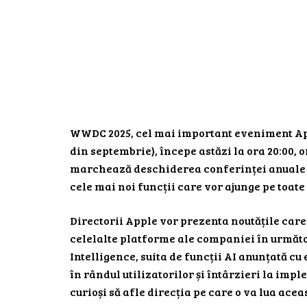
WWDC 2025, cel mai important eveniment App
din septembrie), începe astăzi la ora 20:00,
marchează deschiderea conferinței anuale 
cele mai noi funcții care vor ajunge pe toat
Directorii Apple vor prezenta noutățile care
celelalte platforme ale companiei în următoa
Intelligence, suita de funcții AI anunțată c
în rândul utilizatorilor și întârzieri la imp
curioși să afle direcția pe care o va lua aceas