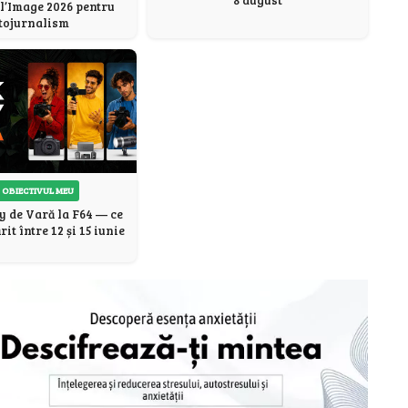
8 august
l’Image 2026 pentru
tojurnalism
 OBIECTIVUL MEU
y de Vară la F64 — ce
it între 12 și 15 iunie