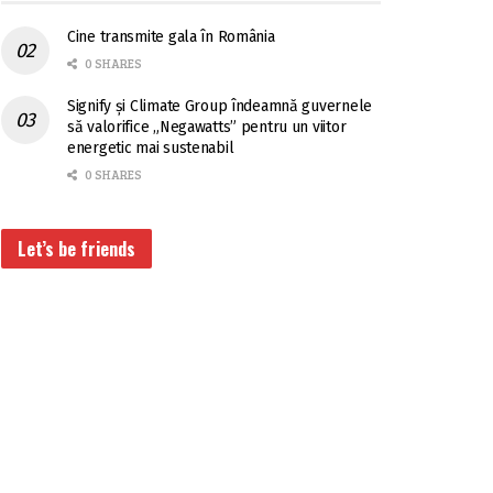
Cine transmite gala în România
0 SHARES
Signify și Climate Group îndeamnă guvernele
să valorifice „Negawatts” pentru un viitor
energetic mai sustenabil
0 SHARES
Let’s be friends