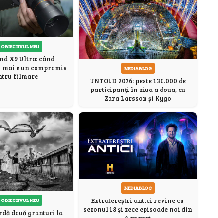
 OBIECTIVUL MEU
nd X9 Ultra: când
u mai e un compromis
MEDIABLOG
ntru filmare
UNTOLD 2026: peste 130.000 de
participanți în ziua a doua, cu
Zara Larsson și Kygo
MEDIABLOG
Extratereștri antici revine cu
 OBIECTIVUL MEU
sezonul 18 și zece episoade noi din
dă două granturi la