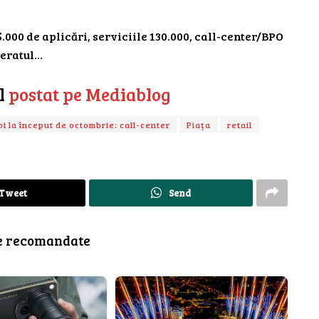
55.000 de aplicări, serviciile 130.000, call-center/BPO
ieratul…
ul
postat pe Mediablog
oi la început de octombrie: call-center
Piața
retail
Tweet
Send
e recomandate