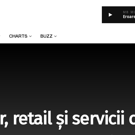
MB M
Eroar
CHARTS
BUZZ
, retail și servicii