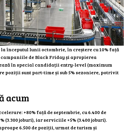
e la începutul lunii octombrie, în creștere cu 10% față
u campaniile de Black Friday și apropierea
izează în special candidații entry-level (maximum
e poziții sunt part-time și sub 5% sezoniere, potrivit
ză acum
elerare: +80% față de septembrie, cu 6.400 de
(3.300 joburi), iar serviciile +5% (3.400 joburi).
proape 6.500 de poziții, urmat de turism și