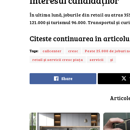
Interesul candidaților
În ultima lună, joburile din retail au atras 3
121.000 și turismul 96.000. Transportul și cur
Citeste continuarea in articol
Tags:
callcenter
cresc
Peste 25.000 de joburi n
retail și servicii cresc piața
servicii
și
Share
Articol