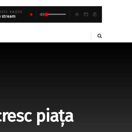
USIC RADIO
e stream
 cresc piața