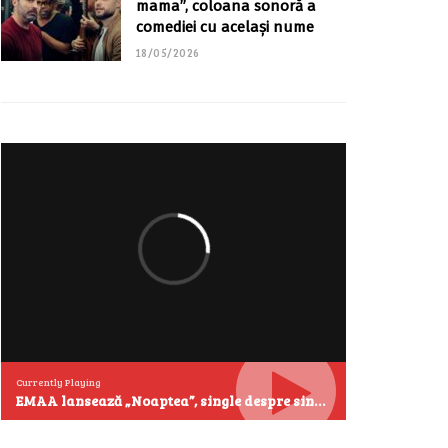
mama”, coloana sonoră a
comediei cu același nume
18/05/2026
Currently Playing
EMAA lansează „Noaptea”, single despre singurătate și emoțiile care se aud cel mai clar după miezul nopții