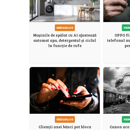
PRIN
MEDIABLOG
OPPO Fi
Mașinile de spălat cu AI ajustează
telefonul n
automat apa, detergentul și ciclul
pe
în funcție de rufe
PRIN
MEDIABLOG
Canon acor
Clienții unei bănci pot bloca