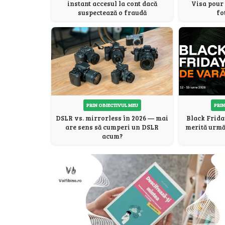
Visa pour 
instant accesul la cont dacă
fo
suspectează o fraudă
PRIN OBIECTIVUL MEU
PRIN
DSLR vs. mirrorless în 2026 — mai
Black Frida
are sens să cumperi un DSLR
merită urmăr
acum?