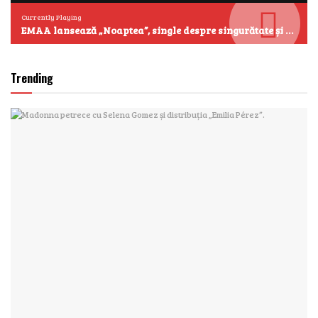
Currently Playing
EMAA lansează „Noaptea”, single despre singurătate și emoțiile care se aud cel mai clar după miezul nopții
Trending