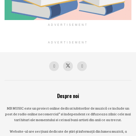
ADVERTISEMENT
ADVERTISEMENT
Despre noi
MB MUSIC este un proiect online dedicat iubitorilor de muzică ce include un
post de radio online necomercial* si independent ce difuzeaza zilnic cele mai
tari hituri ale momentului si cei mai buni artisti din anii ce au trecut.
Website-ul are secțiuni dedicate de știri și informații din lumea muzicii, a