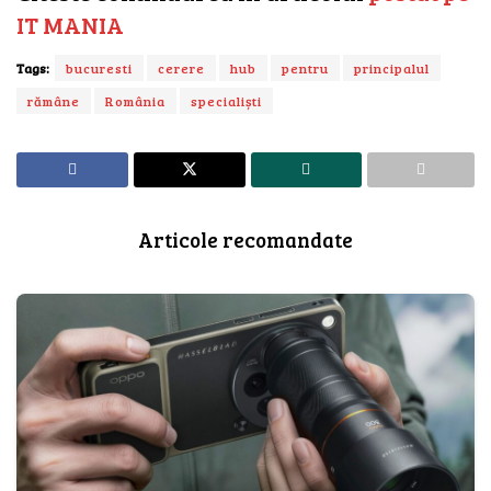
IT MANIA
Tags:
bucuresti
cerere
hub
pentru
principalul
rămâne
România
specialiști
Articole recomandate