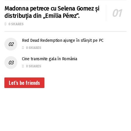
Madonna petrece cu Selena Gomez și
distribuția din „Emilia Pérez”.
0 SHARES
Red Dead Redemption ajunge în sfârșit pe PC
0 SHARES
Cine transmite gala în România
0 SHARES
Let’s be friends