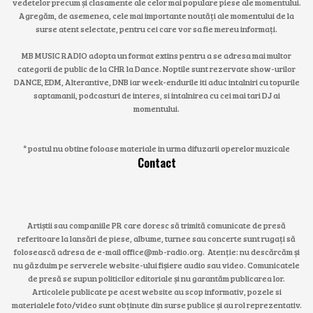
vedetelor precum și clasamente ale celor mai populare piese ale momentului.
Agregăm, de asemenea, cele mai importante noutăți ale momentului de la
surse atent selectate, pentru cei care vor sa fie mereu informați.
MB MUSIC RADIO adopta un format extins pentru a se adresa mai multor
categorii de public de la CHR la Dance. Noptile sunt rezervate show-urilor
DANCE, EDM, Alterantive, DNB iar week-endurile iti aduc intalniri cu topurile
saptamanii, podcasturi de interes, si intalnirea cu cei mai tari DJ ai
momentului.
* postul nu obtine foloase materiale in urma difuzarii operelor muzicale
Contact
Artiștii sau companiile PR care doresc să trimită comunicate de presă
referitoare la lansări de piese, albume, turnee sau concerte sunt rugați să
folosească adresa de e-mail office@mb-radio.org. Atenție: nu descărcăm și
nu găzduim pe serverele website-ului fișiere audio sau video. Comunicatele
de presă se supun politicilor editoriale și nu garantăm publicarea lor.
Articolele publicate pe acest website au scop informativ, pozele si
materialele foto/video sunt obținute din surse publice și au rol reprezentativ.