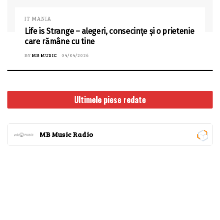
IT MANIA
Life is Strange – alegeri, consecințe și o prietenie
care rămâne cu tine
BY
MB MUSIC
04/04/2026
Ultimele piese redate
MB Music Radio