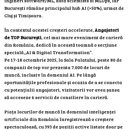
ingineri software/ML, data scientists si MLOps, iar
București rămâne principalul hub AI (>50%), urmat de
Cluj și Timișoara.
În contextul acestei creșteri accelerate,
Angajatori
de TOP București
, cel mai mare eveniment de carieră
din România, dedică în această toamnă o secțiune
specială „AI & Digital Transformation”.
Pe 17-18 octombrie 2025, la Sala Palatului, peste 80 de
companii de top vor prezenta 7.000 de locuri de
muncă, inclusiv în domeniul AI. Pe lângă
oportunitățile profesionale și ocazia de a se conecta
cu potențialii angajatori, vizitatorii vor avea șansa
să acceseze 6 servicii de consiliere în carieră.
Piața locurilor de muncă în domeniul inteligenței
artificiale din România înregistrează o creștere
spectaculoasă, cu 393 de poziții active listate doar pe