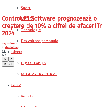
Sport
Control F5 Software prognozează o
METEO
creștere de 10% a cifrei de afaceri în
Tehnologie
2024
Dezvoltare personala
09/10/2024
in
Mediablog
0
0
Charts
A
A
A
A
Digital Top 50
Reset
MB AIRPLAY CHART
BUZZ
Vedete