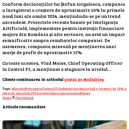
Conform declarațiilor lui Ștefan Iorgulescu, compania
a înregistrat o creștere de aproximativ 10% în primele
nouă luni ale anului 2024, menținându-se pe un trend
ascendent. Proiectele recente bazate pe Inteligența
Artificială, implementate pentru instituții financiare
majore din România și alte sectoare, au avut un impact
semnificativ asupra rezultatelor companiei. De
asemenea, compania mizează pe menținerea unei
marje de profit de aproximativ 15%.
Cu toate acestea, Vlad Moise, Chief Operating Officer
la Control F5, a menționat o stagnare la nivelul…
Citeste continuarea in articolul
postat pe Mediablog
Tags:
afaceri
cifrei
control
Control F5 Software prognozează o creștere de 10% a
cifrei de afaceri în 2024
creștere
în
prognozează
software
Share
Tweet
Send
Articole recomandate