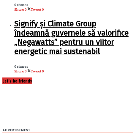
0 shares
Share
0
Tweet
0
Signify și Climate Group
îndeamnă guvernele să valorifice
„Negawatts” pentru un viitor
energetic mai sustenabil
0 shares
Share
0
Tweet
0
Let’s be friends
ADVERTISEMENT