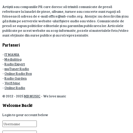
Artiștii sau companiile PR care doresc să trimită comunicate de presă
referitoare la lansări de piese, albume, turnee sau concerte sunt rugați să
folosească adresa de e-mail office@mb-radio.org. Atenție: nu descărcăm și nu
găzduim pe serverele website-ului fișiere audio sau video. Comunicatele de
presă se supun politicilor editoriale și nu garantăm publicarea lor. Articolele
publicate pe acest website au scop informativ, pozele si materialele foto/video
sunt obținute din surse publice și au rol reprezentativ.
Parteneri
-
IT MANIA
-
Mediablog
-
Radio Expert
-
myTuner Radio
-
Online Radio Box
-
Radio Garden
-
Voi fi bine
-
Online Radio
© 2012 - 2025
MB MUSIC
- We love music
Welcome Back!
Login to your account below