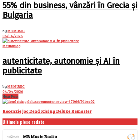
55% din business, vânzări în Grecia și
Bulgaria
by
MB MUSIC
06/04/2026
Mediablog
autenticitate, autonomie și AI în
publicitate
by
MB MUSIC
04/04/2026
Next Post
Recenzie joc Dead Rising Deluxe Remaster
Ultimele piese redate
MB Music Radio