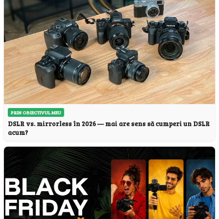
PRIN OBIECTIVUL MEU
DSLR vs. mirrorless în 2026 — mai are sens să cumperi un DSLR
acum?