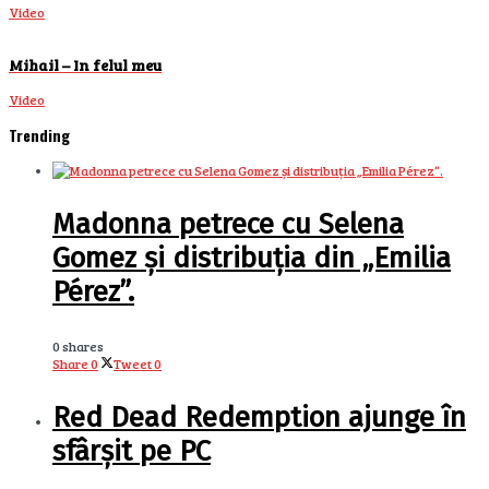
Video
Mihail – In felul meu
Video
Trending
Madonna petrece cu Selena
Gomez și distribuția din „Emilia
Pérez”.
0 shares
Share
0
Tweet
0
Red Dead Redemption ajunge în
sfârșit pe PC