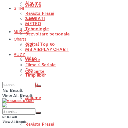
Albume
SHOWS
STIRI
Revista Presei
NOUTATI
Sport
METEO
Tehnologie
MUZICA
Dezvoltare personala
Charts
Digital Top 50
Stiri
MB AIRPLAY CHART
BUZZ
Video
Vedete
Filme si Seriale
Fun
Concerte
Timp liber
Artisti
No Result
View All Result
Albume
STIRI
No Result
View All Result
Revista Presei