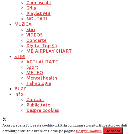
Cum asculti
Grila
Playlist MB
NOUTATI
MUZICA
Stiri
VIDEOS
Concerte
Digital Top 50
MB AIRPLAY CHART
STIRI
ACTUALITATE
Sport
METEO
Mental health
Tehnologie
BUZZ
Info
Contact
Publicitate
Despre cookies
Acest website foloseste cookie-uri. Prin continuarea vizitarii acestuia va dati
acrodul pentru folosirea lor. Detalii pe pagina
Despre Cookies
.
De acord