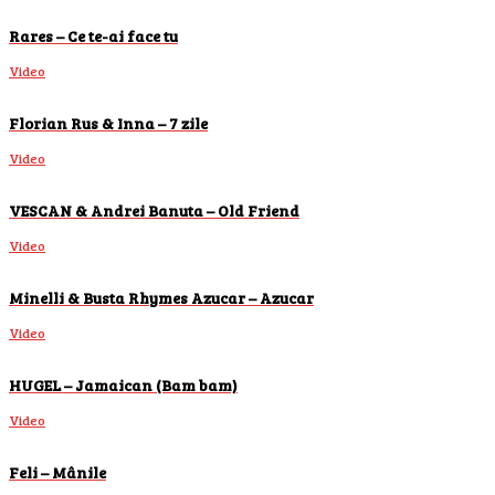
Rares – Ce te-ai face tu
Video
Florian Rus & Inna – 7 zile
Video
VESCAN & Andrei Banuta – Old Friend
Video
Minelli & Busta Rhymes Azucar – Azucar
Video
HUGEL – Jamaican (Bam bam)
Video
Feli – Mânile