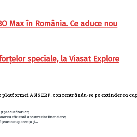
HBO Max în România. Ce aduce nou
orțelor speciale, la Viasat Explore
 platformei ASiS ERP, concentrându-se pe extinderea capab
 și producătorilor;
ionarea eficientă a resurselor financiare;
tățesc transparența și…