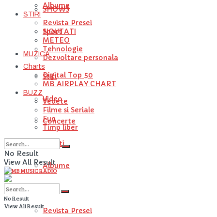
Albume
SHOWS
STIRI
Revista Presei
NOUTATI
Sport
METEO
Tehnologie
MUZICA
Dezvoltare personala
Charts
Digital Top 50
Stiri
MB AIRPLAY CHART
BUZZ
Video
Vedete
Filme si Seriale
Fun
Concerte
Timp liber
Artisti
No Result
View All Result
Albume
STIRI
No Result
View All Result
Revista Presei