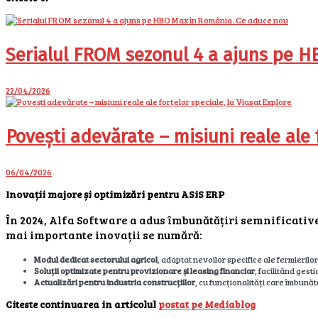
Serialul FROM sezonul 4 a ajuns pe 
22/04/2026
Povești adevărate – misiuni reale ale f
06/04/2026
Inovații majore și optimizări pentru ASiS ERP
În 2024, Alfa Software a adus îmbunătățiri semnificative
mai importante inovații se numără:
Modul dedicat sectorului agricol
, adaptat nevoilor specifice ale fermierilor
Soluții optimizate pentru provizionare și leasing financiar
, facilitând gest
Actualizări pentru industria construcțiilor
, cu funcționalități care îmbună
Citeste continuarea in articolul
postat pe Mediablog