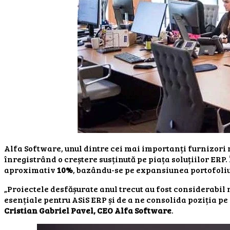
Alfa Software, unul dintre cei mai importanți furnizori r
înregistrând o creștere susținută pe piața soluțiilor ERP
aproximativ
10%
, bazându-se pe expansiunea portofoliul
„Proiectele desfășurate anul trecut au fost considerabil
esențiale pentru ASiS ERP și de a ne consolida poziția pe
Cristian Gabriel Pavel, CEO Alfa Software
.