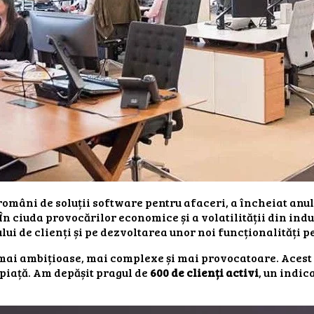
omâni de soluții software pentru afaceri, a încheiat anul 
. În ciuda provocărilor economice și a volatilității din i
ui de clienți și pe dezvoltarea unor noi funcționalități 
 mai ambițioase, mai complexe și mai provocatoare. Acest 
 piață. Am depășit pragul de
600 de clienți activi
, un indic