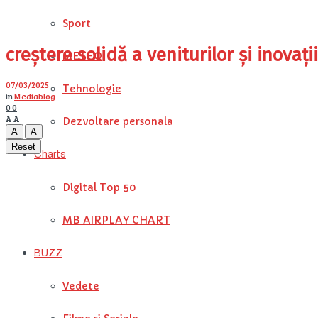
Sport
creștere solidă a veniturilor și inovaț
METEO
07/03/2025
Tehnologie
in
Mediablog
0
0
A
A
Dezvoltare personala
A
A
Reset
Charts
Digital Top 50
MB AIRPLAY CHART
BUZZ
Vedete