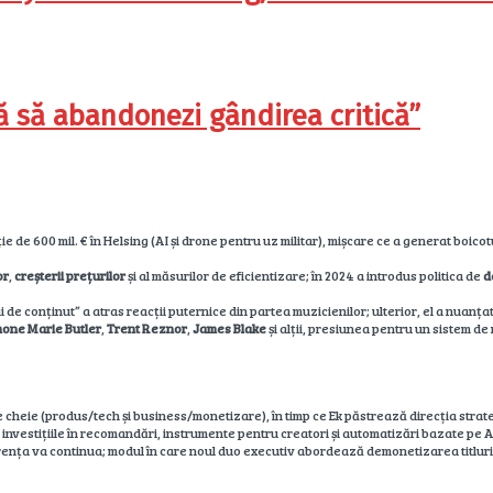
ă să abandonezi gândirea critică”
ție de 600 mil. € în Helsing (AI și drone pentru uz militar), mișcare ce a generat boic
or
,
creșterii prețurilor
și al măsurilor de eficientizare; în 2024 a introdus politica de
d
 de conținut” a atras reacții puternice din partea muzicienilor; ulterior, el a nuanțat
mone Marie Butler
,
Trent Reznor
,
James Blake
și alții, presiunea pentru un sistem d
e cheie (produs/tech și business/monetizare), în timp ce Ek păstrează direcția strat
 investițiile în recomandări, instrumente pentru creatori și automatizări bazate pe
ța va continua; modul în care noul duo executiv abordează demonetizarea titlurilor mic