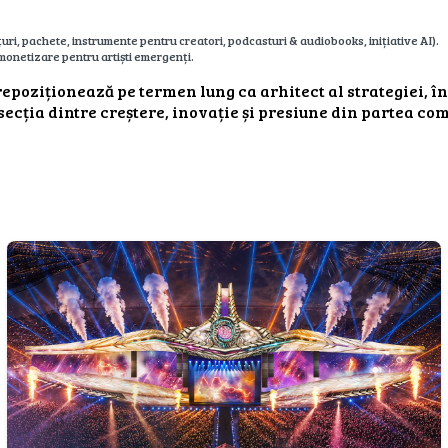
rețuri, pachete, instrumente pentru creatori, podcasturi & audiobooks, inițiative AI).
 monetizare pentru artiști emergenți.
 repoziționează pe termen lung ca arhitect al strategiei,
rsecția dintre creștere, inovație și presiune din partea com