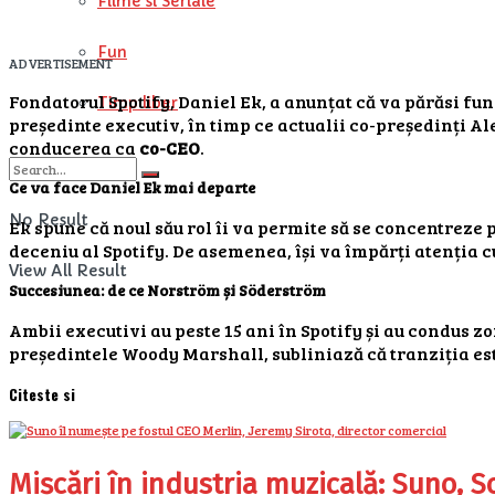
Filme si Seriale
Fun
ADVERTISEMENT
Fondatorul Spotify, Daniel Ek, a anunțat că va părăsi fu
Timp liber
președinte executiv, în timp ce actualii co-președinți Al
conducerea ca
co-CEO
.
Ce va face Daniel Ek mai departe
No Result
Ek spune că noul său rol îi va permite să se concentreze p
deceniu al Spotify. De asemenea, își va împărți atenția 
View All Result
Succesiunea: de ce Norström și Söderström
Ambii executivi au peste 15 ani în Spotify și au condus z
președintele Woody Marshall, subliniază că tranziția est
Citeste si
Mișcări în industria muzicală: Suno, S