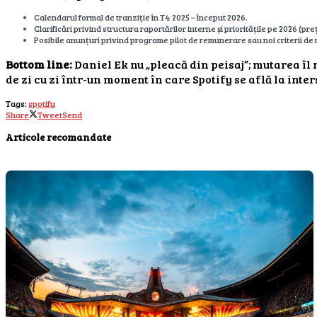
Calendarul formal de tranziție în T4 2025 – început 2026.
Clarificări privind structura raportărilor interne și prioritățile pe 2026 (p
Posibile anunțuri privind programe pilot de remunerare sau noi criterii de
Bottom line:
Daniel Ek nu „pleacă din peisaj”; mutarea îl
de zi cu zi într-un moment în care Spotify se află la inte
Tags:
spotify
Share
Tweet
Send
Articole recomandate