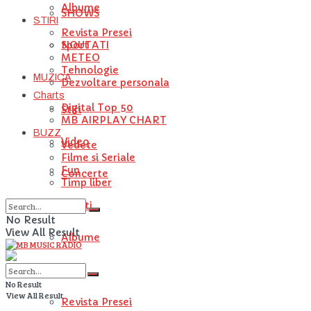
Albume
SHOWS
STIRI
Revista Presei
NOUTATI
Sport
METEO
Tehnologie
MUZICA
Dezvoltare personala
Charts
Digital Top 50
Stiri
MB AIRPLAY CHART
BUZZ
Video
Vedete
Filme si Seriale
Fun
Concerte
Timp liber
Artisti
No Result
View All Result
Albume
STIRI
No Result
View All Result
Revista Presei