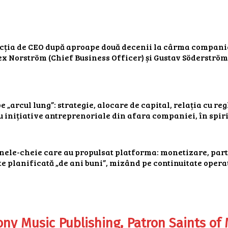
ncția de CEO după aproape două decenii la cârma companiei
ex Norström (Chief Business Officer) și Gustav Söderström 
e „arcul lung”: strategie, alocare de capital, relația cu r
cu inițiative antreprenoriale din afara companiei, în spi
onele-cheie care au propulsat platforma: monetizare, parte
e planificată „de ani buni”, mizând pe continuitate operaț
ony Music Publishing, Patron Saints of