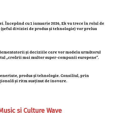
. Începând cu 1 ianuarie 2026, Ek va trece în rolul de
(șeful diviziei de produs și tehnologie) vor prelua
eglementatorii și deciziile care vor modela următorul
ritul „creării mai multor super-companii europene”.
neriate, produs și tehnologie. Consiliul, prin
ională și ritm susținut de inovare.
 Music și Culture Wave