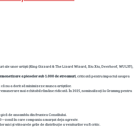
oturi ale unor artiști (King Gizzard & The Lizard Wizard, Xiu Xiu, Deerhoof, WU LYF),
emonetizare a pieselor sub 1.000 de streamuri
, criticată pentru impactul asupra
 că nu a dorit să minimizeze munca artiștilor.
e remunerare mai echitabil rămâne ridicată. În 2025, nominalizați la Grammy pentru
egică de ansamblu din fruntea Consiliului.
 AI—zonă în care compania a marșat deja agresiv.
i și viitoarele grile de distribuție a veniturilor va fi critic.