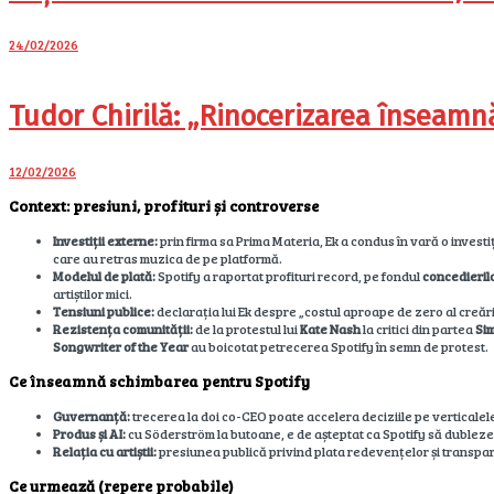
24/02/2026
Tudor Chirilă: „Rinocerizarea înseamn
12/02/2026
Context: presiuni, profituri și controverse
Investiții externe:
prin firma sa Prima Materia, Ek a condus în vară o investi
care au retras muzica de pe platformă.
Modelul de plată:
Spotify a raportat profituri record, pe fondul
concedieril
artiștilor mici.
Tensiuni publice:
declarația lui Ek despre „costul aproape de zero al creării
Rezistența comunității:
de la protestul lui
Kate Nash
la critici din partea
Si
Songwriter of the Year
au boicotat petrecerea Spotify în semn de protest.
Ce înseamnă schimbarea pentru Spotify
Guvernanță:
trecerea la doi co-CEO poate accelera deciziile pe verticalel
Produs și AI:
cu Söderström la butoane, e de așteptat ca Spotify să dubleze
Relația cu artiștii:
presiunea publică privind plata redevențelor și transparen
Ce urmează (repere probabile)