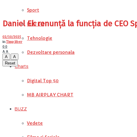
Sport
Daniel Ek renunță la funcția de CEO S
METEO
02/10/2025
Tehnologie
in
Timp liber
0
0
A
A
Dezvoltare personala
A
A
Reset
Charts
Digital Top 50
MB AIRPLAY CHART
BUZZ
Vedete