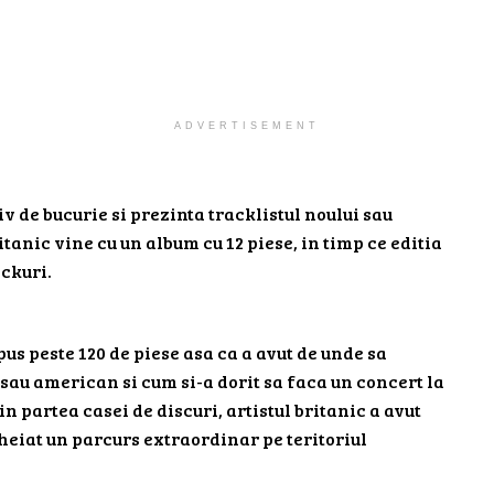
ADVERTISEMENT
v de bucurie si prezinta tracklistul noului sau
itanic vine cu un album cu 12 piese, in timp ce editia
ackuri.
us peste 120 de piese asa ca a avut de unde sa
 sau american si cum si-a dorit sa faca un concert la
 partea casei de discuri, artistul britanic a avut
ncheiat un parcurs extraordinar pe teritoriul