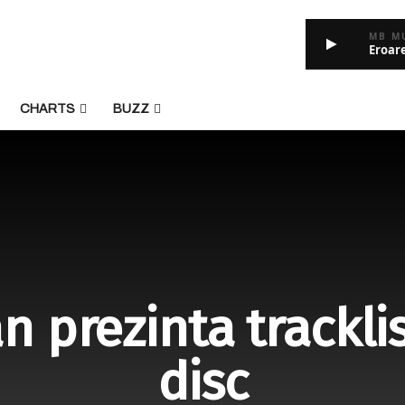
MB M
Eroar
CHARTS
BUZZ
 prezinta trackli
disc