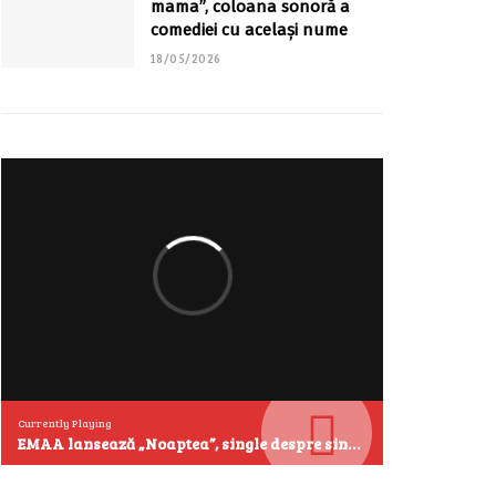
mama”, coloana sonoră a
comediei cu același nume
18/05/2026
Currently Playing
EMAA lansează „Noaptea”, single despre singurătate și emoțiile care se aud cel mai clar după miezul nopții