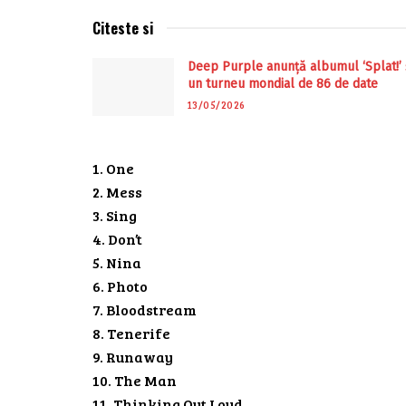
Citeste si
Deep Purple anunță albumul ‘Splat!’ 
un turneu mondial de 86 de date
13/05/2026
1. One
2. Mess
3. Sing
4. Don’t
5. Nina
6. Photo
7. Bloodstream
8. Tenerife
9. Runaway
10. The Man
11. Thinking Out Loud