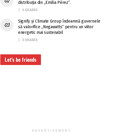
distribuția din „Emilia Pérez”.
0 SHARES
Signify și Climate Group îndeamnă guvernele
să valorifice „Negawatts” pentru un viitor
energetic mai sustenabil
0 SHARES
Let’s be friends
ADVERTISEMENT