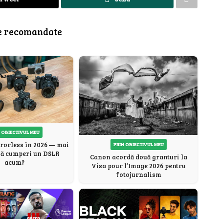
e recomandate
 OBIECTIVUL MEU
rorless în 2026 — mai
PRIN OBIECTIVUL MEU
să cumperi un DSLR
Canon acordă două granturi la
acum?
Visa pour l’Image 2026 pentru
fotojurnalism