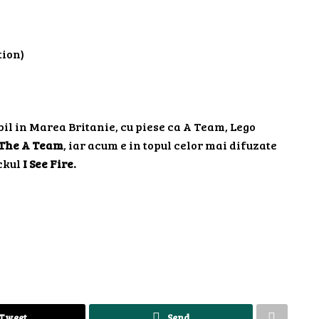
tion)
bil in Marea Britanie, cu piese ca A Team, Lego
The A Team
, iar acum e in topul celor mai difuzate
ackul
I See Fire.
Tweet
Send