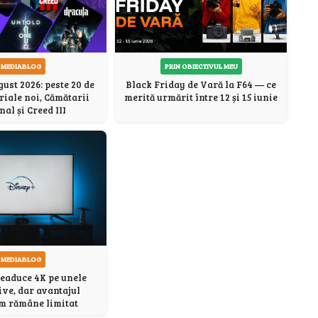
MEDIABLOG
PRIN OBIECTIVUL MEU
ust 2026: peste 20 de
Black Friday de Vară la F64 — ce
eriale noi, Cămătarii
merită urmărit între 12 și 15 iunie
nal și Creed III
MEDIABLOG
eaduce 4K pe unele
ive, dar avantajul
 rămâne limitat