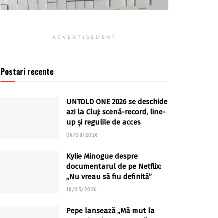
ADVERTISEMENT
Postari recente
UNTOLD ONE 2026 se deschide
azi la Cluj: scenă-record, line-
up și regulile de acces
06/08/2026
Kylie Minogue despre
documentarul de pe Netflix:
„Nu vreau să fiu definită”
18/05/2026
Pepe lansează „Mă mut la