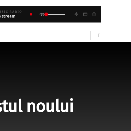
USIC RADIO
e stream
stul noului