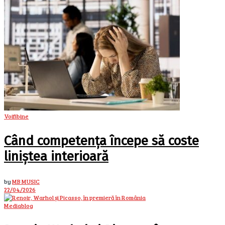
Voifibine
Când competența începe să coste
liniștea interioară
by
MB MUSIC
22/04/2026
Mediablog