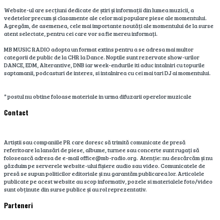
Website-ul are secțiuni dedicate de știri și informații din lumea muzicii, a
vedetelor precum și clasamente ale celor mai populare piese ale momentului.
Agregăm, de asemenea, cele mai importante noutăți ale momentului de la surse
atent selectate, pentru cei care vor sa fie mereu informați.
MB MUSIC RADIO adopta un format extins pentru a se adresa mai multor
categorii de public de la CHR la Dance. Noptile sunt rezervate show-urilor
DANCE, EDM, Alterantive, DNB iar week-endurile iti aduc intalniri cu topurile
saptamanii, podcasturi de interes, si intalnirea cu cei mai tari DJ ai momentului.
* postul nu obtine foloase materiale in urma difuzarii operelor muzicale
Contact
Artiștii sau companiile PR care doresc să trimită comunicate de presă
referitoare la lansări de piese, albume, turnee sau concerte sunt rugați să
folosească adresa de e-mail office@mb-radio.org. Atenție: nu descărcăm și nu
găzduim pe serverele website-ului fișiere audio sau video. Comunicatele de
presă se supun politicilor editoriale și nu garantăm publicarea lor. Articolele
publicate pe acest website au scop informativ, pozele si materialele foto/video
sunt obținute din surse publice și au rol reprezentativ.
Parteneri