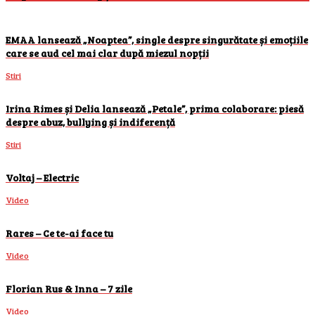
EMAA lansează „Noaptea”, single despre singurătate și emoțiile
care se aud cel mai clar după miezul nopții
Stiri
Irina Rimes și Delia lansează „Petale”, prima colaborare: piesă
despre abuz, bullying și indiferență
Stiri
Voltaj – Electric
Video
Rares – Ce te-ai face tu
Video
Florian Rus & Inna – 7 zile
Video