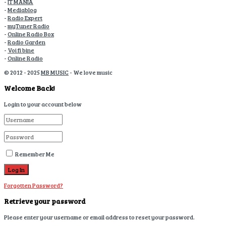
-
IT MANIA
-
Mediablog
-
Radio Expert
-
myTuner Radio
-
Online Radio Box
-
Radio Garden
-
Voi fi bine
-
Online Radio
© 2012 - 2025
MB MUSIC
- We love music
Welcome Back!
Login to your account below
Remember Me
Forgotten Password?
Retrieve your password
Please enter your username or email address to reset your password.