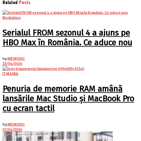
Related
Posts
Mediablog
Serialul FROM sezonul 4 a ajuns pe
HBO Max în România. Ce aduce nou
by
MB MUSIC
22/04/2026
IT MANIA
Penuria de memorie RAM amână
lansările Mac Studio și MacBook Pro
cu ecran tactil
by
MB MUSIC
22/04/2026