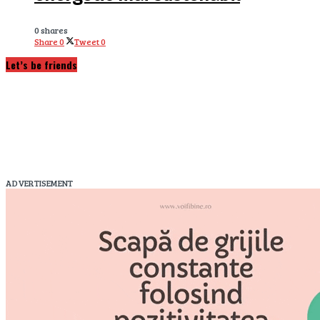
0 shares
Share
0
Tweet
0
Let’s be friends
ADVERTISEMENT