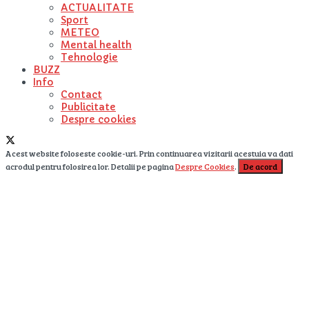
ACTUALITATE
Sport
METEO
Mental health
Tehnologie
BUZZ
Info
Contact
Publicitate
Despre cookies
Acest website foloseste cookie-uri. Prin continuarea vizitarii acestuia va dati
acrodul pentru folosirea lor. Detalii pe pagina
Despre Cookies
.
De acord