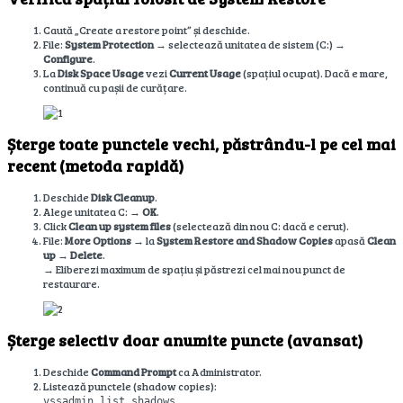
Caută „Create a restore point” și deschide.
File:
System Protection
→ selectează unitatea de sistem (C:) →
Configure
.
La
Disk Space Usage
vezi
Current Usage
(spațiul ocupat). Dacă e mare,
continuă cu pașii de curățare.
Șterge toate punctele vechi, păstrându-l pe cel mai
recent (metoda rapidă)
Deschide
Disk Cleanup
.
Alege unitatea C: →
OK
.
Click
Clean up system files
(selectează din nou C: dacă e cerut).
File:
More Options
→ la
System Restore and Shadow Copies
apasă
Clean
up
→
Delete
.
→ Eliberezi maximum de spațiu și păstrezi cel mai nou punct de
restaurare.
Șterge selectiv doar anumite puncte (avansat)
Deschide
Command Prompt
ca Administrator.
Listează punctele (shadow copies):
vssadmin list shadows