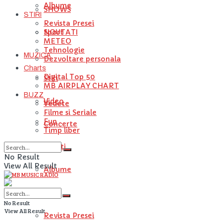
Albume
SHOWS
STIRI
Revista Presei
NOUTATI
Sport
METEO
Tehnologie
MUZICA
Dezvoltare personala
Charts
Digital Top 50
Stiri
MB AIRPLAY CHART
BUZZ
Video
Vedete
Filme si Seriale
Fun
Concerte
Timp liber
Artisti
No Result
View All Result
Albume
STIRI
No Result
View All Result
Revista Presei