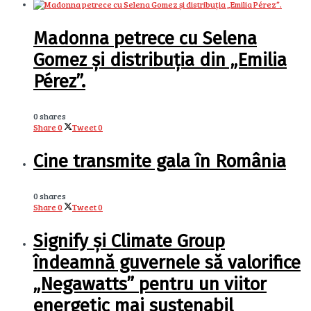
Madonna petrece cu Selena
Gomez și distribuția din „Emilia
Pérez”.
0 shares
Share
0
Tweet
0
Cine transmite gala în România
0 shares
Share
0
Tweet
0
Signify și Climate Group
îndeamnă guvernele să valorifice
„Negawatts” pentru un viitor
energetic mai sustenabil