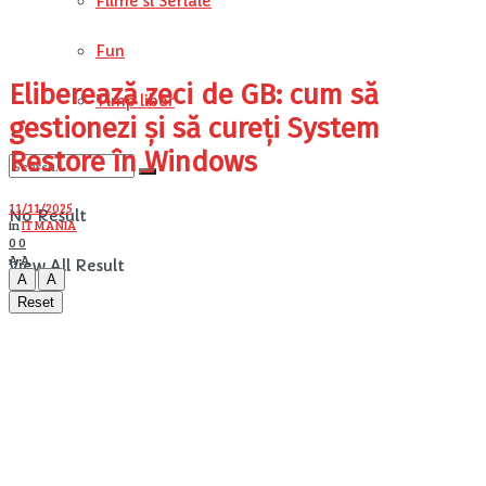
Filme si Seriale
Fun
Eliberează zeci de GB: cum să
Timp liber
gestionezi și să cureți System
Restore în Windows
11/11/2025
No Result
in
IT MANIA
0
0
A
A
View All Result
A
A
Reset