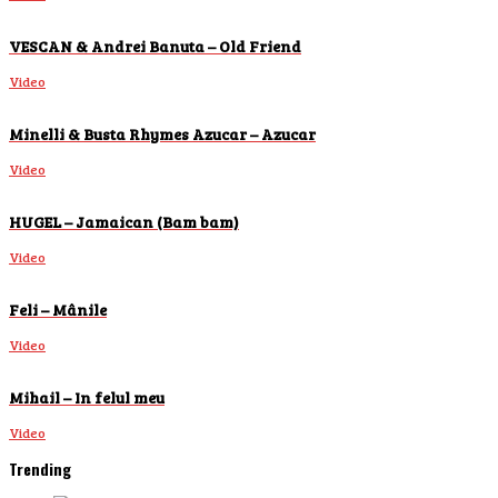
VESCAN & Andrei Banuta – Old Friend
Video
Minelli & Busta Rhymes Azucar – Azucar
Video
HUGEL – Jamaican (Bam bam)
Video
Feli – Mânile
Video
Mihail – In felul meu
Video
Trending