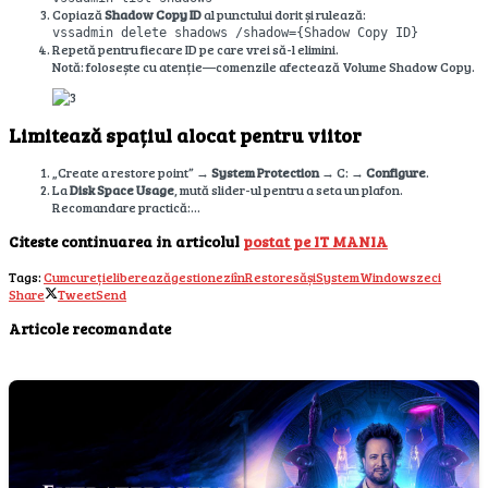
Copiază
Shadow Copy ID
al punctului dorit și rulează:
vssadmin delete shadows /shadow={Shadow Copy ID}
Repetă pentru fiecare ID pe care vrei să-l elimini.
Notă: folosește cu atenție—comenzile afectează Volume Shadow Copy.
Limitează spațiul alocat pentru viitor
„Create a restore point” →
System Protection
→ C: →
Configure
.
La
Disk Space Usage
, mută slider-ul pentru a seta un plafon.
Recomandare practică:…
Citeste continuarea in articolul
postat pe IT MANIA
Tags:
Cum
cureți
eliberează
gestionezi
în
Restore
să
și
System
Windows
zeci
Share
Tweet
Send
Articole recomandate