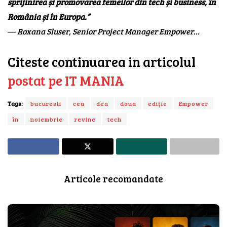
sprijinirea și promovarea femeilor din tech și business, în
România și în Europa.”
—
Roxana Sluser, Senior Project Manager Empower…
Citeste continuarea in articolul
postat pe IT MANIA
Tags:
bucuresti
cea
dea
doua
ediție
Empower
în
noiembrie
revine
tech
Articole recomandate