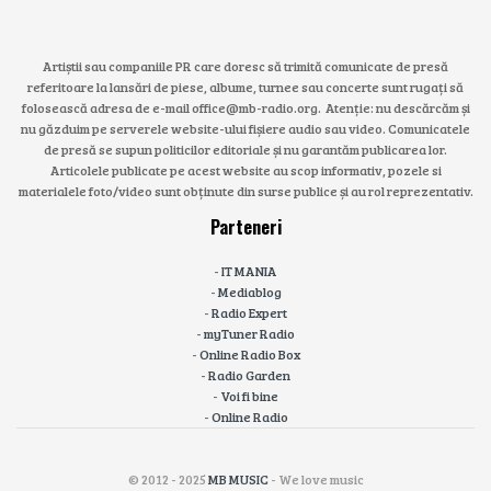
Artiștii sau companiile PR care doresc să trimită comunicate de presă
referitoare la lansări de piese, albume, turnee sau concerte sunt rugați să
folosească adresa de e-mail office@mb-radio.org. Atenție: nu descărcăm și
nu găzduim pe serverele website-ului fișiere audio sau video. Comunicatele
de presă se supun politicilor editoriale și nu garantăm publicarea lor.
Articolele publicate pe acest website au scop informativ, pozele si
materialele foto/video sunt obținute din surse publice și au rol reprezentativ.
Parteneri
-
IT MANIA
-
Mediablog
-
Radio Expert
-
myTuner Radio
-
Online Radio Box
-
Radio Garden
-
Voi fi bine
-
Online Radio
© 2012 - 2025
MB MUSIC
- We love music