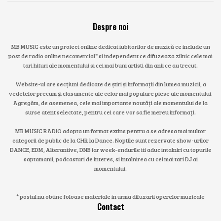
Despre noi
MB MUSIC este un proiect online dedicat iubitorilor de muzică ce include un
post de radio online necomercial* si independent ce difuzeaza zilnic cele mai
tari hituri ale momentului si cei mai buni artisti din anii ce au trecut.
Website-ul are secțiuni dedicate de știri și informații din lumea muzicii, a
vedetelor precum și clasamente ale celor mai populare piese ale momentului.
Agregăm, de asemenea, cele mai importante noutăți ale momentului de la
surse atent selectate, pentru cei care vor sa fie mereu informați.
MB MUSIC RADIO adopta un format extins pentru a se adresa mai multor
categorii de public de la CHR la Dance. Noptile sunt rezervate show-urilor
DANCE, EDM, Alterantive, DNB iar week-endurile iti aduc intalniri cu topurile
saptamanii, podcasturi de interes, si intalnirea cu cei mai tari DJ ai
momentului.
* postul nu obtine foloase materiale in urma difuzarii operelor muzicale
Contact