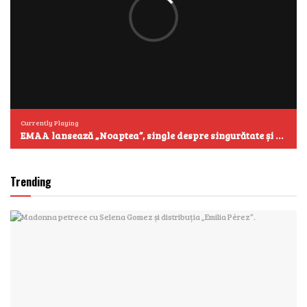
Currently Playing
EMAA lansează „Noaptea”, single despre singurătate și emoțiile care se aud cel mai clar după miezul nopții
Trending