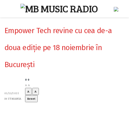
Empower Tech revine cu cea de-a
doua ediție pe 18 noiembrie în
București
0
0
A
A
A
A
01/11/2025
IN
IT MANIA
Reset