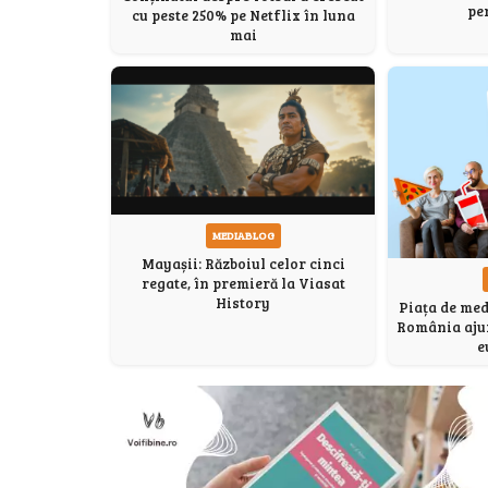
pe
cu peste 250% pe Netflix în luna
mai
MEDIABLOG
Mayașii: Războiul celor cinci
regate, în premieră la Viasat
History
Piața de med
România ajun
e