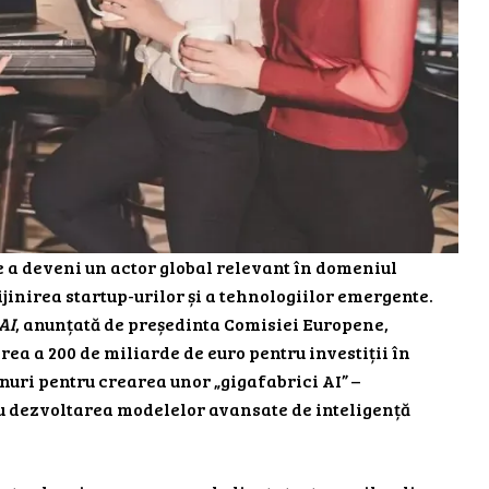
 a deveni un actor global relevant în domeniul
rijinirea startup-urilor și a tehnologiilor emergente.
AI
, anunțată de președinta Comisiei Europene,
ea a 200 de miliarde de euro pentru investiții în
anuri pentru crearea unor „gigafabrici AI” –
u dezvoltarea modelelor avansate de inteligență