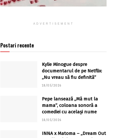
ADVERTISEMENT
Postari recente
Kylie Minogue despre
documentarul de pe Netflix:
„Nu vreau să fiu definită”
18/05/2026
Pepe lansează „Mă mut la
mama”, coloana sonoră a
comediei cu același nume
18/05/2026
INNA x Matoma – „Dream Out