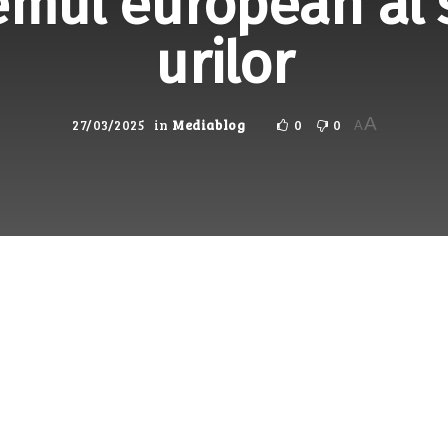
emul european al 
urilor
A
27/03/2025
in
Mediablog
0
0
A