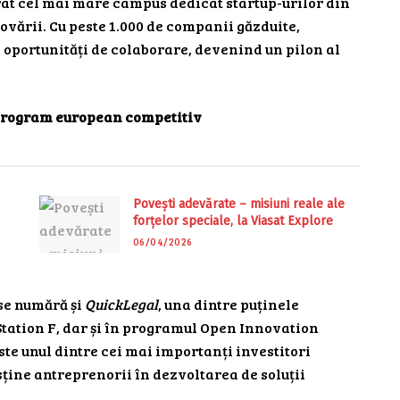
rat cel mai mare campus dedicat startup-urilor din
ovării. Cu peste 1.000 de companii găzduite,
 oportunități de colaborare, devenind un pilon al
program european competitiv
Povești adevărate – misiuni reale ale
forțelor speciale, la Viasat Explore
06/04/2026
 se numără și
QuickLegal
, una dintre puținele
tation F, dar și în programul Open Innovation
este unul dintre cei mai importanți investitori
sține antreprenorii în dezvoltarea de soluții