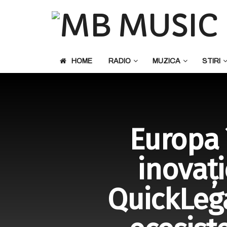
HOME
RADIO
MUZICA
STIRI
Europa 
inovați
QuickLeg