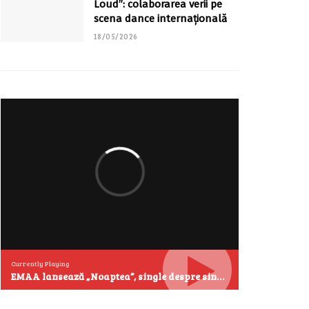
Loud”: colaborarea verii pe
scena dance internațională
18/05/2026
Currently Playing
EMAA lansează „Noaptea”, single despre singurătate și emoțiile care se aud cel mai clar după miezul nopții