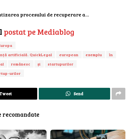
atizarea procesului de recuperare a…
ul
postat pe Mediablog
Europa
ență artificială. QuickLegal
european
exemplu
în
al
românesc
și
startupurilor
rtup-urilor
Tweet
Send
e recomandate