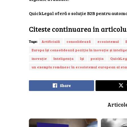
QuickLegal oferă o soluție B2B pentru autom
Citeste continuarea in articol
Tags:
Artificială
consolidează
ecosistemul
Europa își consolidează poziția în inovație și intelig
inovație
Inteligența
își
poziția
QuickLeg
un exemplu românesc în ecosistemul european al sta
Share
Articol