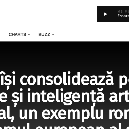
MB M
Eroar
CHARTS
BUZZ
își consolidează po
e și inteligență arti
al, un exemplu ro