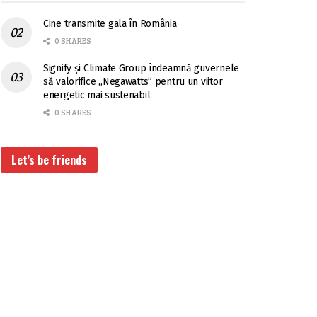
Cine transmite gala în România
0 SHARES
Signify și Climate Group îndeamnă guvernele
să valorifice „Negawatts” pentru un viitor
energetic mai sustenabil
0 SHARES
Let’s be friends