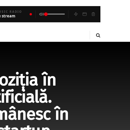
USIC RADIO
e stream
ziția în
ficială.
mânesc în