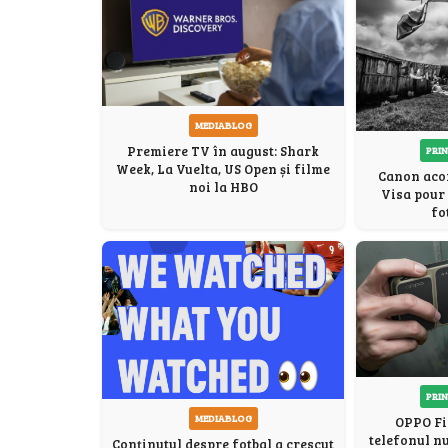
MEDIABLOG
Premiere TV în august: Shark
PRIN
Week, La Vuelta, US Open și filme
Canon acor
noi la HBO
Visa pour 
fo
PRIN
MEDIABLOG
OPPO Fi
telefonul n
Conținutul despre fotbal a crescut