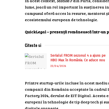
În acest context,
Station F
din Paris, conside
lume, joacă un rol important în susținerea in
campusul oferă acces la resurse, mentorat și
ecosistemului european de tehnologie.
QuickLegal – prezență românească într-un 
Citeste si
Serialul FROM sezonul 4 a ajuns pe
HBO Max în România. Ce aduce nou
22/04/2026
Printre startup-urile incluse în acest mediu
companii din România acceptate în cadrul S
Factory 2024, derulat de EIT Digital. Acesta 
europeni în tehnologie de tip deep tech și su
digitale avansate.