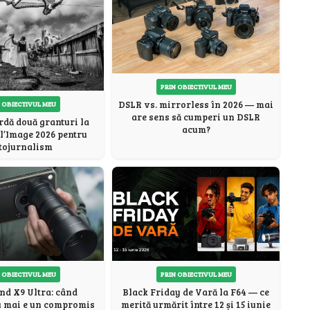
PRIN OBIECTIVUL MEU
DSLR vs. mirrorless în 2026 — mai
 OBIECTIVUL MEU
are sens să cumperi un DSLR
dă două granturi la
acum?
l’Image 2026 pentru
tojurnalism
 OBIECTIVUL MEU
PRIN OBIECTIVUL MEU
nd X9 Ultra: când
Black Friday de Vară la F64 — ce
u mai e un compromis
merită urmărit între 12 și 15 iunie