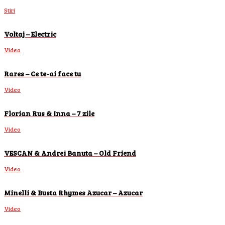
Stiri
Voltaj – Electric
Video
Rares – Ce te-ai face tu
Video
Florian Rus & Inna – 7 zile
Video
VESCAN & Andrei Banuta – Old Friend
Video
Minelli & Busta Rhymes Azucar – Azucar
Video