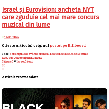
Israel și Eurovision: ancheta NYT
care zguduie cel mai mare concurs
muzical din lume
13/05/2026
Citeste articolul original
postat pe Billboard
Tags:
bebelușului
dezvăluie
eminem
Fiica
Hailie
Hailie Jade Scott
hip
hop
Jade
Lui
sexul
Știri muzicale
Share
Tweet
Send
Articole recomandate