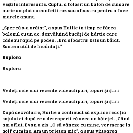
veștile interesante. Cuplul a folosit un balon de culoare
aurie umplut cu confetti roz sau albastru pentru a face
marele anunț.
„Sper că s-a arătat”, a spus Hailie în timp ce făcea
balonul cu un ac, dezvăluind bucăți de hârtie care
cădeau rapid pe podea. „Era albastru! Este un băiat.
Suntem atât de încântați.”
Explora
Explora
Vedeți cele mai recente videoclipuri, topuri și știri
Vedeți cele mai recente videoclipuri, topuri și știri
După dezvăluire, Hailie a continuat să explice reacția
soțului ei după ce a descoperit că avea un băiețel. „Când
am aflat, Evan a zis: „O să vâneze cu mine, vor merge la
golf cu mine. Am un prieten mic”, a spus viitoarea