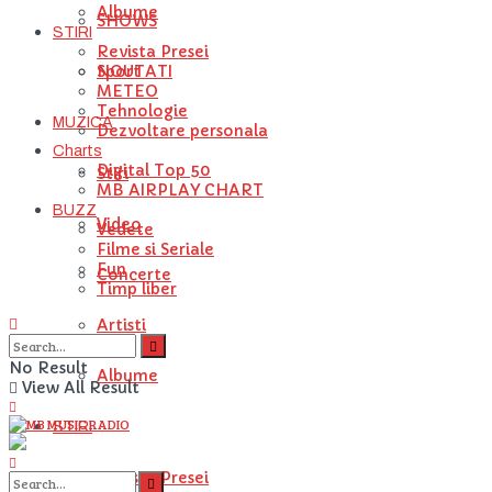
Albume
SHOWS
STIRI
Revista Presei
NOUTATI
Sport
METEO
Tehnologie
MUZICA
Dezvoltare personala
Charts
Digital Top 50
Stiri
MB AIRPLAY CHART
BUZZ
Video
Vedete
Filme si Seriale
Fun
Concerte
Timp liber
Artisti
No Result
Albume
View All Result
STIRI
Revista Presei