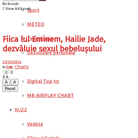
No Result
View All Result
Sport
METEO
Fiica lui Eminem, Hailie Jade,
Tehnologie
dezvăluie sexul bebelușului
Dezvoltare personala
13/10/2024
in
Stiri
Charts
0
0
A
A
Digital Top 50
A
A
Reset
MB AIRPLAY CHART
BUZZ
Vedete