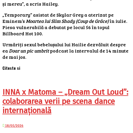
și mereu”, a scris Hailey.
„Temporary” asistat de Skylar Grey a aterizat pe
Eminem’s
Moartea lui Slim Shady (Coup de Grâce)
în iulie.
Piesa vulnerabilă a debutat pe locul 56 în topul
Billboard Hot 100.
Urmăriți sexul bebelușului lui Hailie dezvăluit despre
ea
Doar un pic umbrit
podcast la intervalul de 14 minute
de mai jos.
Citeste si
INNA x Matoma – „Dream Out Loud”:
colaborarea verii pe scena dance
internațională
18/05/2026