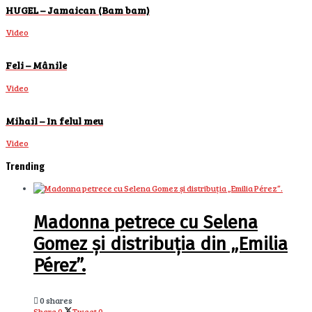
HUGEL – Jamaican (Bam bam)
Video
Feli – Mânile
Video
Mihail – In felul meu
Video
Trending
Madonna petrece cu Selena
Gomez și distribuția din „Emilia
Pérez”.
0 shares
Share
0
Tweet
0