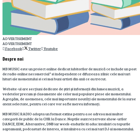
ADVERTISEMENT
ADVERTISEMENT
Facebook
Twitter
Youtube
Despre noi
MB MUSIC este un proiect online dedicat iubitorilor de muzică ce include un post
de radio online necomercial* si independent ce difuzeaza zilnic cele mai tari
hituri ale momentului si cei mai buni artisti din anii ce au trecut.
Website-ul are secțiuni dedicate de știri și informații din lumea muzicii, a
vedetelor precum și clasamente ale celor mai populare piese ale momentului.
Agregăm, de asemenea, cele mai importante noutăți ale momentului de la surse
atent selectate, pentru cei care vor sa fie mereu informați.
MB MUSIC RADIO adopta un format extins pentru a se adresa mai multor
categorii de public de la CHR la Dance. Noptile sunt rezervate show-urilor
DANCE, EDM, Alterantive, DNB iar week-endurile iti aduc intalniri cu topurile
saptamanii, podcasturi de interes, si intalnirea cu cei mai tari DJ ai momentului.