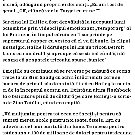
mamă, adăugând proprii ei doi cenți. „Eu am fost de
genul: „OK, ei încă vor la Target cu mine.””
Sarcina lui Hailie a fost dezvăluită la începutul lunii
octombrie prin videoclipul emoționant „Temporary” al
lui Eminem, în timpul căruia ea îl surprinde pe
superstarul rapper cu vestea că el va fi bunic. În clipul
nostalgic, Hailie îi dăruiește lui Em un tricou Detroit
Lions cu numărul 1 și aproape că se strică când își dă
seama că pe spatele tricoului spune „bunico”.
Emoțiile au continuat să se reverse pe măsură ce scena
trece la un Slim Shady cu ochii înlăcrimați care se
bucura de primul său dans tată-fiică cu Hailey la nunta
ei de la începutul acestui an. Există un ultim flashback
la o felicitare plină de căldură pe care Hailey i-a scris-
o de Ziua Tatălui, când era copilă.
„Vă mulțumim pentru tot ceea ce faceți și pentru că
sunteți mereu acolo pentru noi toate, fetele. Ești cu
adevărat cel mai bun tată din lume. Te iubesc pentru
totdeauna + 100 de milioane de dolari pentru totdeauna