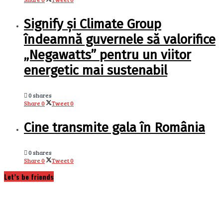
Signify și Climate Group
îndeamnă guvernele să valorifice
„Negawatts” pentru un viitor
energetic mai sustenabil
0 shares
Share
0
Tweet
0
Cine transmite gala în România
0 shares
Share
0
Tweet
0
Let’s be friends