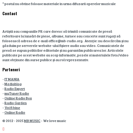
* postul nu obtine foloase materiale in urma difuzarii operelor muzicale
Contact
Artiștii sau companiile PR care doresc să trimită comunicate de presă
referitoare la lansări de piese, albume, turnee sau concerte sunt rugați să
folosească adresa de e-mail office@mb-radio.org. Atenție: nu descărcăm și nu
găzduim pe serverele website-ului fișiere audio sau video. Comunicatele de
presă se supun politicilor editoriale și nu garantăm publicarea lor. Articolele
publicate pe acest website au scop informativ, pozele si materialele foto/video
sunt obținute din surse publice și au rol reprezentativ.
Parteneri
-
IT MANIA
-
Mediablog
-
Radio Expert
-
myTuner Radio
-
Online Radio Box
-
Radio Garden
-
Voi fi bine
-
Online Radio
© 2012 - 2025
MB MUSIC
- We love music