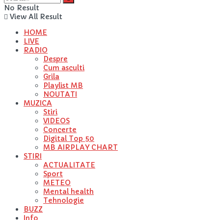
No Result
View All Result
HOME
LIVE
RADIO
Despre
Cum asculti
Grila
Playlist MB
NOUTATI
MUZICA
Stiri
VIDEOS
Concerte
Digital Top 50
MB AIRPLAY CHART
STIRI
ACTUALITATE
Sport
METEO
Mental health
Tehnologie
BUZZ
Info