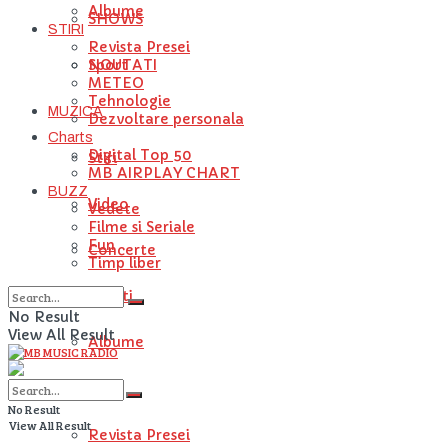
Albume
SHOWS
STIRI
Revista Presei
NOUTATI
Sport
METEO
Tehnologie
MUZICA
Dezvoltare personala
Charts
Digital Top 50
Stiri
MB AIRPLAY CHART
BUZZ
Video
Vedete
Filme si Seriale
Fun
Concerte
Timp liber
Artisti
No Result
View All Result
Albume
STIRI
No Result
View All Result
Revista Presei