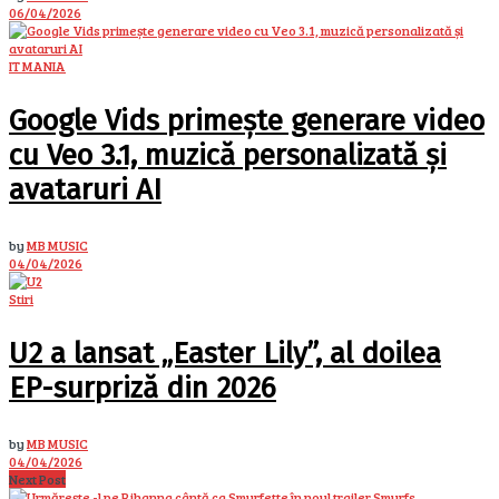
06/04/2026
IT MANIA
Google Vids primește generare video
cu Veo 3.1, muzică personalizată și
avataruri AI
by
MB MUSIC
04/04/2026
Stiri
U2 a lansat „Easter Lily”, al doilea
EP-surpriză din 2026
by
MB MUSIC
04/04/2026
Next Post