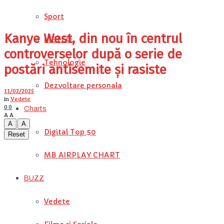
Sport
Kanye West, din nou în centrul
METEO
controverselor după o serie de
Tehnologie
postări antisemite și rasiste
Dezvoltare personala
11/02/2025
in
Vedete
0
0
Charts
A
A
A
A
Digital Top 50
Reset
MB AIRPLAY CHART
BUZZ
Vedete