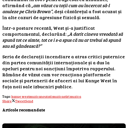
afirmând că
„am văzut cu toții cum au încercat să-l
anuleze pe Chris Brown”
, deși cântărețul a fost acuzat și
în alte cazuri de agresiune fizică și sexuală.
Într-o postare recentă, West și-a justificat
comportamentul, declarând:
„A dorit cineva vreodată să
spună tot ce simte, tot ce i s-a spus că nu ar trebui să spună
sau să gândească?”
Seria de declarații incendiare a atras critici puternice
din partea comunității internaționale și a dus la
apeluri pentru noi sancțiuni împotriva rapperului.
Rămâne de văzut cum vor reacționa platformele
sociale și partenerii de afaceri ai lui Kanye West în
fața noii sale izbucniri publice.
Tags:
kanye west
muzica
noutati muzica
stiri muzica
Share
Tweet
Send
Articole recomandate