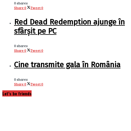
0 shares
Share
0
Tweet
0
Red Dead Redemption ajunge în
sfârșit pe PC
0 shares
Share
0
Tweet
0
Cine transmite gala în România
0 shares
Share
0
Tweet
0
Let’s be friends