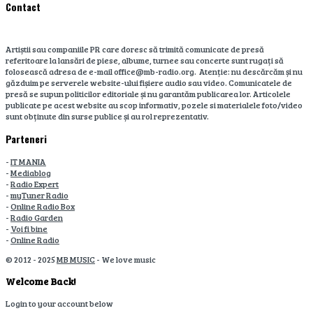
Contact
Artiștii sau companiile PR care doresc să trimită comunicate de presă
referitoare la lansări de piese, albume, turnee sau concerte sunt rugați să
folosească adresa de e-mail office@mb-radio.org. Atenție: nu descărcăm și nu
găzduim pe serverele website-ului fișiere audio sau video. Comunicatele de
presă se supun politicilor editoriale și nu garantăm publicarea lor. Articolele
publicate pe acest website au scop informativ, pozele si materialele foto/video
sunt obținute din surse publice și au rol reprezentativ.
Parteneri
-
IT MANIA
-
Mediablog
-
Radio Expert
-
myTuner Radio
-
Online Radio Box
-
Radio Garden
-
Voi fi bine
-
Online Radio
© 2012 - 2025
MB MUSIC
- We love music
Welcome Back!
Login to your account below