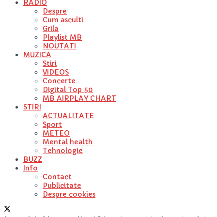
RADIO
Despre
Cum asculti
Grila
Playlist MB
NOUTATI
MUZICA
Stiri
VIDEOS
Concerte
Digital Top 50
MB AIRPLAY CHART
STIRI
ACTUALITATE
Sport
METEO
Mental health
Tehnologie
BUZZ
Info
Contact
Publicitate
Despre cookies