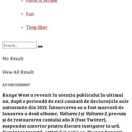
Filme si Seriale
Fun
Timp liber
No Result
View All Result
ADVERTISEMENT
Kanye West a revenit în atenția publicului în ultimul
an, după o perioadă de exil cauzată de declarațiile sale
antisemite din 2022. Întoarcerea sa a fost marcată de
lansarea a două albume,
Vultures 1
și
Vultures 2
, precum
și de restaurarea contului său X (fost Twitter),
suspendat anterior pentru discurs instigator la ură.
Duminica trecută, artistul și soția sa, Bianca Censori,