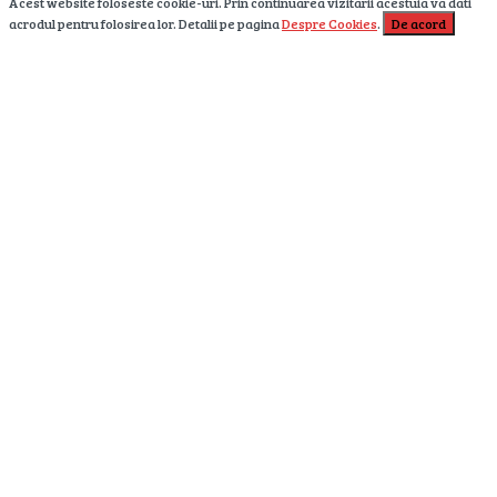
Acest website foloseste cookie-uri. Prin continuarea vizitarii acestuia va dati
acrodul pentru folosirea lor. Detalii pe pagina
Despre Cookies
.
De acord