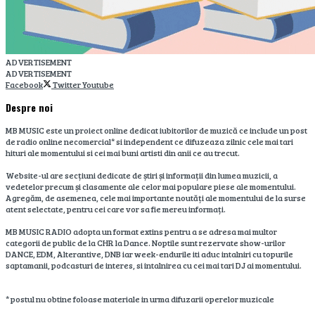
ADVERTISEMENT
ADVERTISEMENT
Facebook
Twitter
Youtube
Despre noi
MB MUSIC este un proiect online dedicat iubitorilor de muzică ce include un post
de radio online necomercial* si independent ce difuzeaza zilnic cele mai tari
hituri ale momentului si cei mai buni artisti din anii ce au trecut.
Website-ul are secțiuni dedicate de știri și informații din lumea muzicii, a
vedetelor precum și clasamente ale celor mai populare piese ale momentului.
Agregăm, de asemenea, cele mai importante noutăți ale momentului de la surse
atent selectate, pentru cei care vor sa fie mereu informați.
MB MUSIC RADIO adopta un format extins pentru a se adresa mai multor
categorii de public de la CHR la Dance. Noptile sunt rezervate show-urilor
DANCE, EDM, Alterantive, DNB iar week-endurile iti aduc intalniri cu topurile
saptamanii, podcasturi de interes, si intalnirea cu cei mai tari DJ ai momentului.
* postul nu obtine foloase materiale in urma difuzarii operelor muzicale