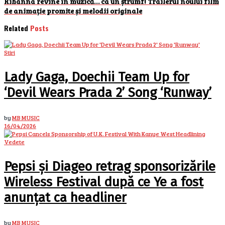
Rihanna revine în muzică… ca un ștrumf! Trailerul noului film
de animație promite și melodii originale
Related
Posts
Stiri
Lady Gaga, Doechii Team Up for
‘Devil Wears Prada 2’ Song ‘Runway’
by
MB MUSIC
16/04/2026
Vedete
Pepsi și Diageo retrag sponsorizările
Wireless Festival după ce Ye a fost
anunțat ca headliner
by
MB MUSIC