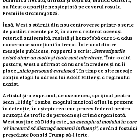
au făcut o apariție neașteptată pe covorul roșu la
Premiile Grammy 2025.
Însă, West a stârnit din nou controverse printr-o serie
de postări recente pe X, în care a reiterat aceeași
retorică antisemită, rasistă și homofobă care i-a adus
numeroase sancțiuni în trecut. Într-unul dintre
mesajele publicate, rapperul a scris:
„Stereotipurile
există dintr-un motiv și toate sunt adevărate.”
Într-o altă
postare, West a afirmat că nu are încredere și nu îi
place
„nicio persoană evreiască”
, în timp ce alte mesaje
conțin elogii la adresa lui Adolf Hitler și a regimului
nazist.
Artistul și-a exprimat, de asemenea, sprijinul pentru
Sean „Diddy” Combs, mogulul muzical aflat în prezent
în detenție, în așteptarea unui proces federal pentru
acuzații de trafic de persoane și crimă organizată.
West susține că Diddy este
„un exemplu al modului în care
‘ei’ încearcă să distrugă oamenii influenți”
, cerând fostului
președinte Donald Trump să-l ierte.