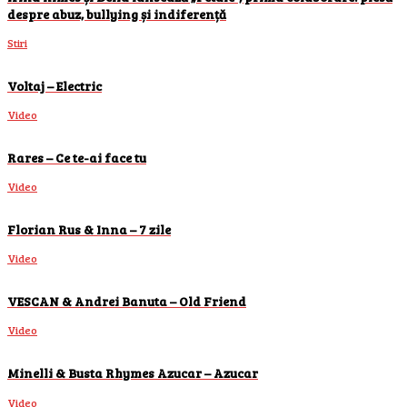
despre abuz, bullying și indiferență
Stiri
Voltaj – Electric
Video
Rares – Ce te-ai face tu
Video
Florian Rus & Inna – 7 zile
Video
VESCAN & Andrei Banuta – Old Friend
Video
Minelli & Busta Rhymes Azucar – Azucar
Video