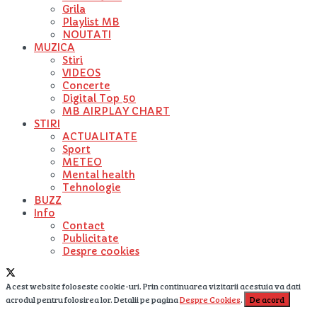
Grila
Playlist MB
NOUTATI
MUZICA
Stiri
VIDEOS
Concerte
Digital Top 50
MB AIRPLAY CHART
STIRI
ACTUALITATE
Sport
METEO
Mental health
Tehnologie
BUZZ
Info
Contact
Publicitate
Despre cookies
Acest website foloseste cookie-uri. Prin continuarea vizitarii acestuia va dati
acrodul pentru folosirea lor. Detalii pe pagina
Despre Cookies
.
De acord