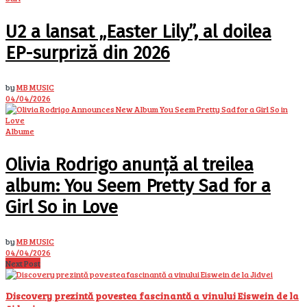
U2 a lansat „Easter Lily”, al doilea
EP-surpriză din 2026
by
MB MUSIC
04/04/2026
Albume
Olivia Rodrigo anunță al treilea
album: You Seem Pretty Sad for a
Girl So in Love
by
MB MUSIC
04/04/2026
Next Post
Discovery prezintă povestea fascinantă a vinului Eiswein de la