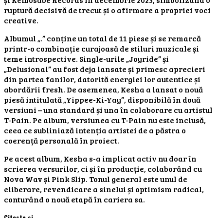
ruptură decisivă de trecut și o afirmare a propriei voci
creative.
Albumul „.” conține un total de 11 piese și se remarcă
printr-o combinație curajoasă de stiluri muzicale și
teme introspective. Single-urile „Joyride” și
„Delusional” au fost deja lansate și primesc aprecieri
din partea fanilor, datorită energiei lor autentice și
abordării fresh. De asemenea, Kesha a lansat o nouă
piesă intitulată „Yippee-Ki-Yay”, disponibilă în două
versiuni – una standard și una în colaborare cu artistul
T-Pain. Pe album, versiunea cu T-Pain nu este inclusă,
ceea ce subliniază intenția artistei de a păstra o
coerență personală în proiect.
Pe acest album, Kesha s-a implicat activ nu doar în
scrierea versurilor, ci și în producție, colaborând cu
Nova Wav și Pink Slip. Tonul general este unul de
eliberare, revendicare a sinelui și optimism radical,
conturând o nouă etapă în cariera sa.
Citeste si