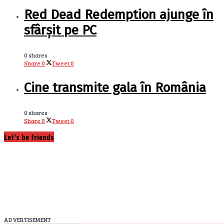
Red Dead Redemption ajunge în
sfârșit pe PC
0 shares
Share
0
Tweet
0
Cine transmite gala în România
0 shares
Share
0
Tweet
0
Let’s be friends
ADVERTISEMENT