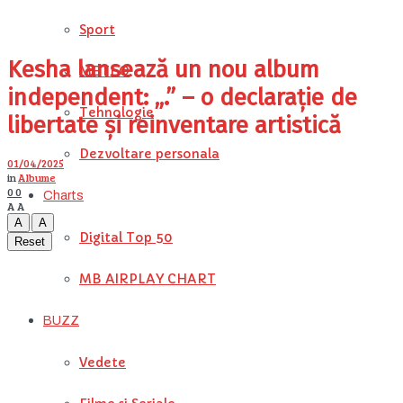
Sport
Kesha lansează un nou album
METEO
independent: „.” – o declarație de
Tehnologie
libertate și reinventare artistică
Dezvoltare personala
01/04/2025
in
Albume
0
0
Charts
A
A
A
A
Digital Top 50
Reset
MB AIRPLAY CHART
BUZZ
Vedete