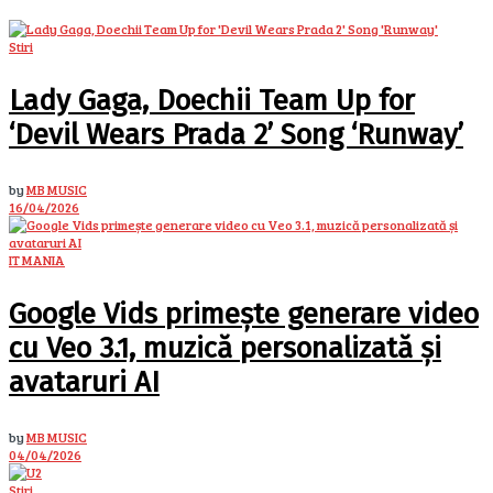
Stiri
Lady Gaga, Doechii Team Up for
‘Devil Wears Prada 2’ Song ‘Runway’
by
MB MUSIC
16/04/2026
IT MANIA
Google Vids primește generare video
cu Veo 3.1, muzică personalizată și
avataruri AI
by
MB MUSIC
04/04/2026
Stiri