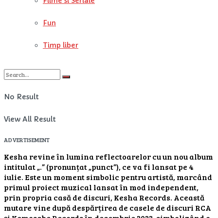
Filme si Seriale
Fun
Timp liber
No Result
View All Result
ADVERTISEMENT
Kesha revine în lumina reflectoarelor cu un nou album
intitulat „.” (pronunțat „punct”), ce va fi lansat pe 4
iulie. Este un moment simbolic pentru artistă, marcând
primul proiect muzical lansat în mod independent,
prin propria casă de discuri, Kesha Records. Această
mutare vine după despărțirea de casele de discuri RCA
și Kemosabe Records în decembrie 2023, simbolizând o