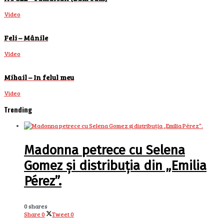
Video
Feli – Mânile
Video
Mihail – In felul meu
Video
Trending
Madonna petrece cu Selena
Gomez și distribuția din „Emilia
Pérez”.
0 shares
Share
0
Tweet
0