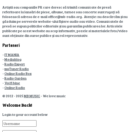
Artiștii sau companiile PR care doresc să trimită comunicate de presă
referitoare la lansări de piese, albume, turnee sau concerte sunt rugați să
folosească adresa de e-mail office@mb-radio.org. Atenție: nu descărcăm și nu
găzduim pe serverele website-ului fișiere audio sau video. Comunicatele de
presă se supun politicilor editoriale și nu garantăm publicarea lor. Articolele
publicate pe acest website au scop informativ, pozele si materialele foto/video
sunt obținute din surse publice și au rol reprezentativ.
Parteneri
-
IT MANIA
-
Mediablog
-
Radio Expert
-
myTuner Radio
-
Online Radio Box
-
Radio Garden
-
Voi fi bine
-
Online Radio
© 2012 - 2025
MB MUSIC
- We love music
Welcome Back!
Login to your account below