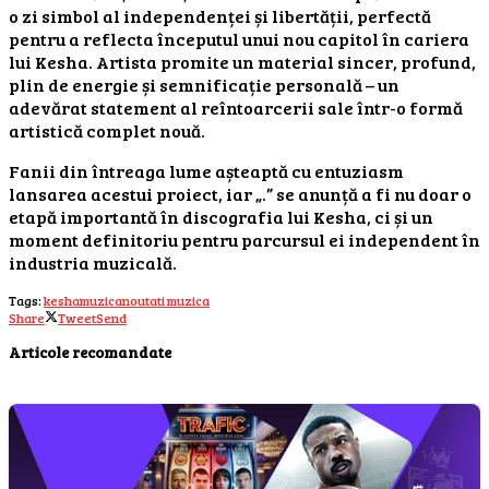
o zi simbol al independenței și libertății, perfectă
pentru a reflecta începutul unui nou capitol în cariera
lui Kesha. Artista promite un material sincer, profund,
plin de energie și semnificație personală – un
adevărat statement al reîntoarcerii sale într-o formă
artistică complet nouă.
Fanii din întreaga lume așteaptă cu entuziasm
lansarea acestui proiect, iar „.” se anunță a fi nu doar o
etapă importantă în discografia lui Kesha, ci și un
moment definitoriu pentru parcursul ei independent în
industria muzicală.
Tags:
kesha
muzica
noutati muzica
Share
Tweet
Send
Articole recomandate