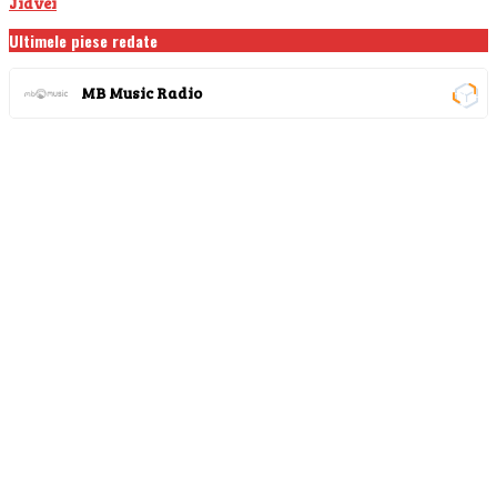
Jidvei
Ultimele piese redate
MB Music Radio