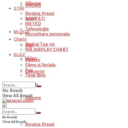
Albume
SHOWS
STIRI
Revista Presei
NOUTATI
Sport
METEO
Tehnologie
MUZICA
Dezvoltare personala
Charts
Digital Top 50
Stiri
MB AIRPLAY CHART
BUZZ
Video
Vedete
Filme si Seriale
Fun
Concerte
Timp liber
Artisti
No Result
View All Result
Albume
STIRI
No Result
View All Result
Revista Presei