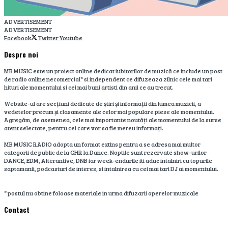
ADVERTISEMENT
ADVERTISEMENT
Facebook
Twitter
Youtube
Despre noi
MB MUSIC este un proiect online dedicat iubitorilor de muzică ce include un post
de radio online necomercial* si independent ce difuzeaza zilnic cele mai tari
hituri ale momentului si cei mai buni artisti din anii ce au trecut.
Website-ul are secțiuni dedicate de știri și informații din lumea muzicii, a
vedetelor precum și clasamente ale celor mai populare piese ale momentului.
Agregăm, de asemenea, cele mai importante noutăți ale momentului de la surse
atent selectate, pentru cei care vor sa fie mereu informați.
MB MUSIC RADIO adopta un format extins pentru a se adresa mai multor
categorii de public de la CHR la Dance. Noptile sunt rezervate show-urilor
DANCE, EDM, Alterantive, DNB iar week-endurile iti aduc intalniri cu topurile
saptamanii, podcasturi de interes, si intalnirea cu cei mai tari DJ ai momentului.
* postul nu obtine foloase materiale in urma difuzarii operelor muzicale
Contact