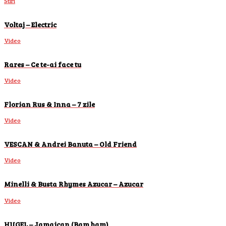
Stiri
Voltaj – Electric
Video
Rares – Ce te-ai face tu
Video
Florian Rus & Inna – 7 zile
Video
VESCAN & Andrei Banuta – Old Friend
Video
Minelli & Busta Rhymes Azucar – Azucar
Video
HUGEL – Jamaican (Bam bam)