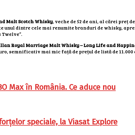
nd Malt Scotch Whisky
, veche de 52 de ani, al cărei preț de
te unul dintre cele mai renumite branduri de whisky, apreci
s Twelve”.
lan Royal Marriage Malt Whisky – Long Life and Happin
uro, semnificativ mai mic față de prețul de listă de 11.000 
HBO Max în România. Ce aduce nou
orțelor speciale, la Viasat Explore