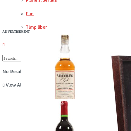
Filme si Seriale
Fun
Timp liber
ADVERTISEMENT
No Result
View All Result