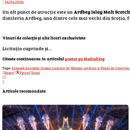
06/04/2026
Un alt punct de atracție este un
Ardbeg Islay Malt Scotc
distileria Ardbeg, una dintre cele mai vechi din Scoția, 
Vinuri de colecție și alte licori exclusiviste
Licitația cuprinde și…
Citeste continuarea in articolul
postat pe Mediablog
Tags:
Artmark deschide Crama: Licitație de Whisky-uri Rare și Vinuri de Colecție
Share
Tweet
Send
Articole recomandate