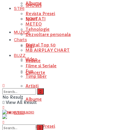
Albume
SHOWS
STIRI
Revista Presei
NOUTATI
Sport
METEO
Tehnologie
MUZICA
Dezvoltare personala
Charts
Digital Top 50
Stiri
MB AIRPLAY CHART
BUZZ
Video
Vedete
Filme si Seriale
Fun
Concerte
Timp liber
Artisti
No Result
Albume
View All Result
STIRI
Revista Presei