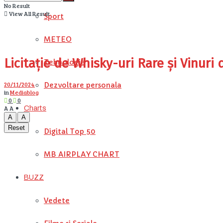
No Result
View All Result
Sport
METEO
Licitație de Whisky-uri Rare și Vinuri 
Tehnologie
20/11/2024
Dezvoltare personala
in
Mediablog
0
0
A
A
Charts
A
A
Reset
Digital Top 50
MB AIRPLAY CHART
BUZZ
Vedete