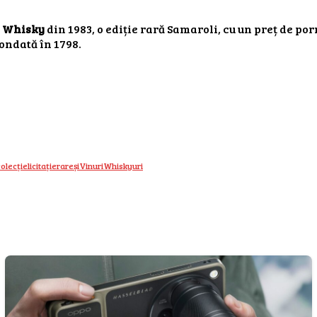
h Whisky
din 1983, o ediție rară Samaroli, cu un preț de po
fondată în 1798.
colecție
licitație
rare
și
Vinuri
Whiskyuri