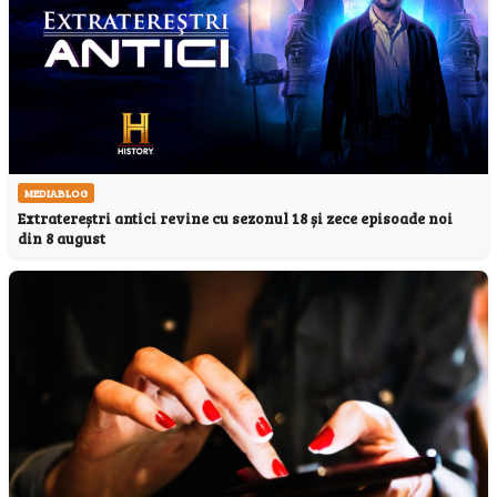
MEDIABLOG
Extratereștri antici revine cu sezonul 18 și zece episoade noi
din 8 august