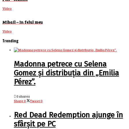
Video
Mihail – In felul meu
Video
Trending
Madonna petrece cu Selena
Gomez și distribuția din „Emilia
Pérez”.
0 shares
Share
0
Tweet
0
Red Dead Redemption ajunge în
sfârșit pe PC