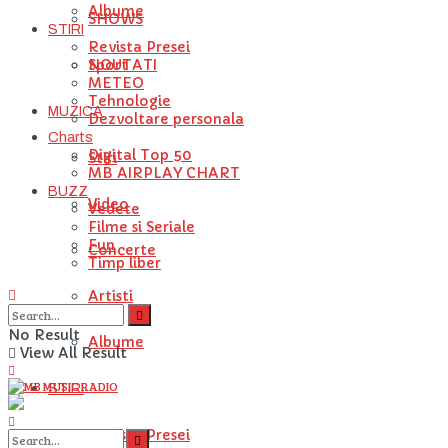
Albume
SHOWS
STIRI
Revista Presei
NOUTATI
Sport
METEO
Tehnologie
MUZICA
Dezvoltare personala
Charts
Digital Top 50
Stiri
MB AIRPLAY CHART
BUZZ
Video
Vedete
Filme si Seriale
Fun
Concerte
Timp liber
Artisti
No Result
Albume
View All Result
STIRI
Revista Presei