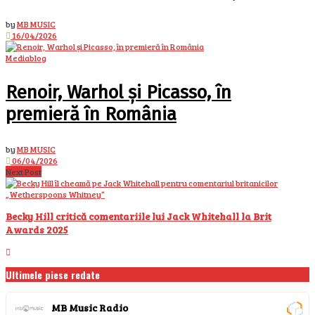
by
MB MUSIC
16/04/2026
Mediablog
Renoir, Warhol și Picasso, în
premieră în România
by
MB MUSIC
06/04/2026
Next Post
Becky Hill critică comentariile lui Jack Whitehall la Brit
Awards 2025
Ultimele piese redate
MB Music Radio