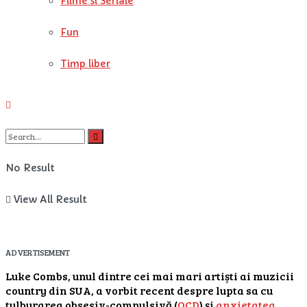
Filme si Seriale
Fun
Timp liber
No Result
View All Result
ADVERTISEMENT
Luke Combs, unul dintre cei mai mari artiști ai muzicii
country din SUA, a vorbit recent despre lupta sa cu
tulburarea obsesiv-compulsivă (
OCD
) și
anxietatea