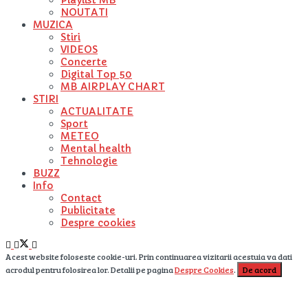
NOUTATI
MUZICA
Stiri
VIDEOS
Concerte
Digital Top 50
MB AIRPLAY CHART
STIRI
ACTUALITATE
Sport
METEO
Mental health
Tehnologie
BUZZ
Info
Contact
Publicitate
Despre cookies
Acest website foloseste cookie-uri. Prin continuarea vizitarii acestuia va dati
acrodul pentru folosirea lor. Detalii pe pagina
Despre Cookies
.
De acord