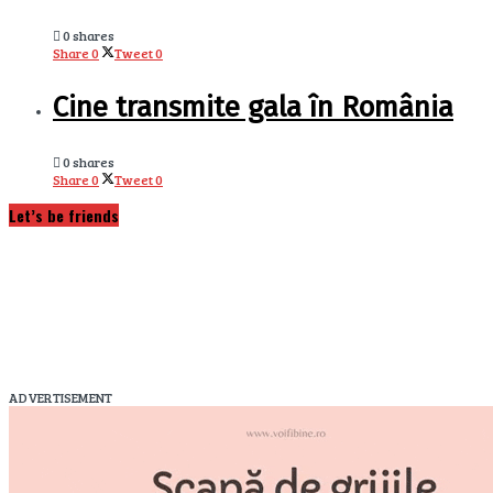
0 shares
Share
0
Tweet
0
Cine transmite gala în România
0 shares
Share
0
Tweet
0
Let’s be friends
ADVERTISEMENT