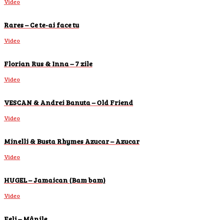
Video
Rares – Ce te-ai face tu
Video
Florian Rus & Inna – 7 zile
Video
VESCAN & Andrei Banuta – Old Friend
Video
Minelli & Busta Rhymes Azucar – Azucar
Video
HUGEL – Jamaican (Bam bam)
Video
Feli – Mânile