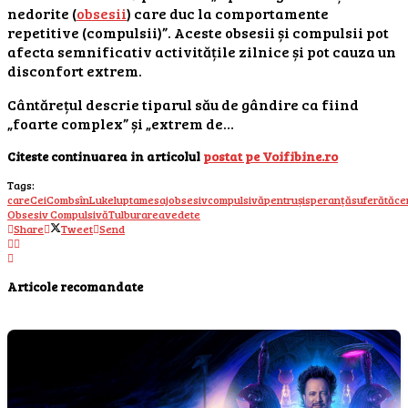
nedorite (
obsesii
) care duc la comportamente
repetitive (compulsii)”. Aceste obsesii și compulsii pot
afecta semnificativ activitățile zilnice și pot cauza un
disconfort extrem.
Cântărețul descrie tiparul său de gândire ca fiind
„foarte complex” și „extrem de…
Citeste continuarea in articolul
postat pe Voifibine.ro
Tags:
care
Cei
Combs
în
Luke
lupta
mesaj
obsesivcompulsivă
pentru
și
speranță
suferă
tăce
Obsesiv Compulsivă
Tulburarea
vedete
Share
Tweet
Send
Articole recomandate