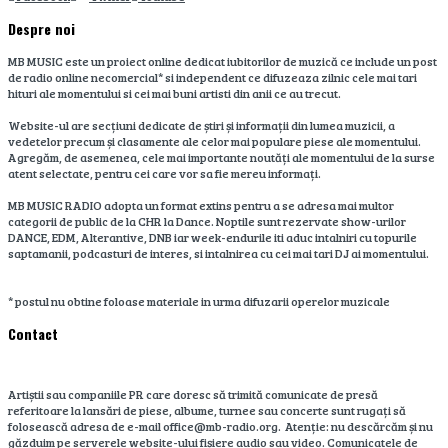
Despre noi
MB MUSIC este un proiect online dedicat iubitorilor de muzică ce include un post
de radio online necomercial* si independent ce difuzeaza zilnic cele mai tari
hituri ale momentului si cei mai buni artisti din anii ce au trecut.
Website-ul are secțiuni dedicate de știri și informații din lumea muzicii, a
vedetelor precum și clasamente ale celor mai populare piese ale momentului.
Agregăm, de asemenea, cele mai importante noutăți ale momentului de la surse
atent selectate, pentru cei care vor sa fie mereu informați.
MB MUSIC RADIO adopta un format extins pentru a se adresa mai multor
categorii de public de la CHR la Dance. Noptile sunt rezervate show-urilor
DANCE, EDM, Alterantive, DNB iar week-endurile iti aduc intalniri cu topurile
saptamanii, podcasturi de interes, si intalnirea cu cei mai tari DJ ai momentului.
* postul nu obtine foloase materiale in urma difuzarii operelor muzicale
Contact
Artiștii sau companiile PR care doresc să trimită comunicate de presă
referitoare la lansări de piese, albume, turnee sau concerte sunt rugați să
folosească adresa de e-mail office@mb-radio.org. Atenție: nu descărcăm și nu
găzduim pe serverele website-ului fișiere audio sau video. Comunicatele de