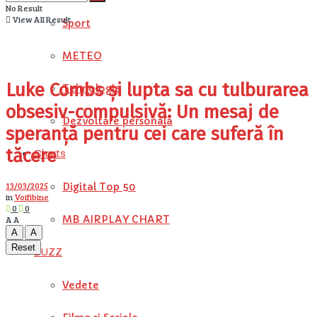
No Result
View All Result
Sport
METEO
Luke Combs și lupta sa cu tulburarea
Tehnologie
obsesiv-compulsivă: Un mesaj de
Dezvoltare personala
speranță pentru cei care suferă în
tăcere
Charts
13/03/2025
Digital Top 50
in
Voifibine
0
0
MB AIRPLAY CHART
A
A
A
A
Reset
BUZZ
Vedete