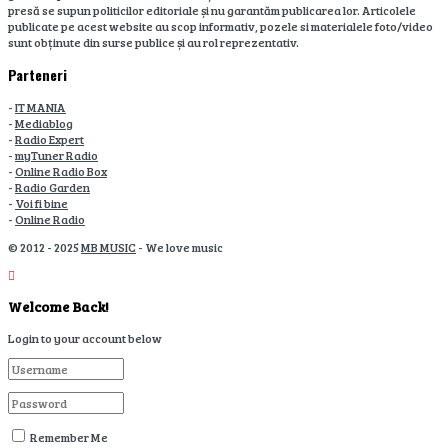
presă se supun politicilor editoriale și nu garantăm publicarea lor. Articolele
publicate pe acest website au scop informativ, pozele si materialele foto/video
sunt obținute din surse publice și au rol reprezentativ.
Parteneri
-
IT MANIA
-
Mediablog
-
Radio Expert
-
myTuner Radio
-
Online Radio Box
-
Radio Garden
-
Voi fi bine
-
Online Radio
© 2012 - 2025
MB MUSIC
- We love music
Welcome Back!
Login to your account below
Remember Me