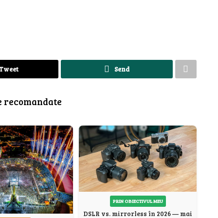
Tweet
Send
e recomandate
PRIN OBIECTIVUL MEU
DSLR vs. mirrorless în 2026 — mai