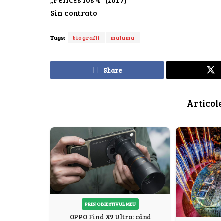
Sin contrato
Tags:
biografii
maluma
Share
Articol
PRIN OBIECTIVUL MEU
OPPO Find X9 Ultra: când