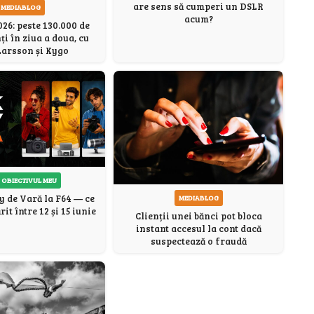
are sens să cumperi un DSLR
MEDIABLOG
acum?
6: peste 130.000 de
ți în ziua a doua, cu
Larsson și Kygo
 OBIECTIVUL MEU
y de Vară la F64 — ce
MEDIABLOG
it între 12 și 15 iunie
Clienții unei bănci pot bloca
instant accesul la cont dacă
suspectează o fraudă