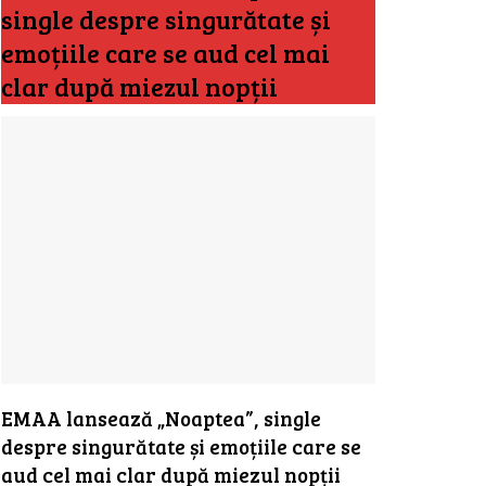
single despre singurătate și
emoțiile care se aud cel mai
clar după miezul nopții
EMAA lansează „Noaptea”, single
despre singurătate și emoțiile care se
aud cel mai clar după miezul nopții