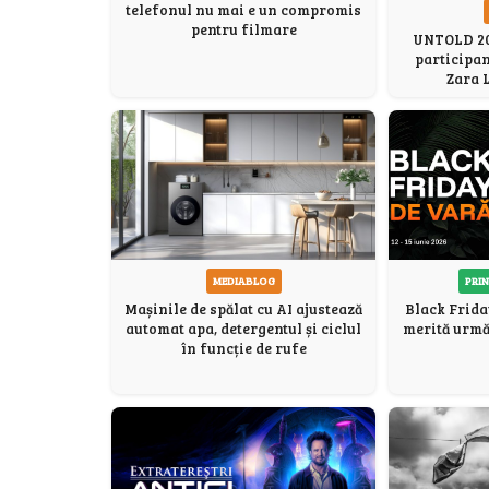
telefonul nu mai e un compromis
pentru filmare
UNTOLD 202
participan
Zara 
PRIN
MEDIABLOG
Black Frida
Mașinile de spălat cu AI ajustează
merită urmăr
automat apa, detergentul și ciclul
în funcție de rufe