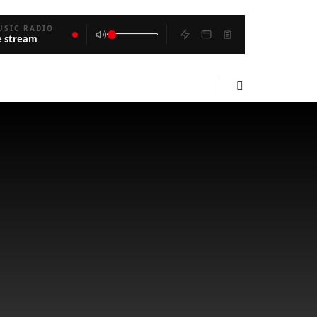
USIC RADIO
e stream