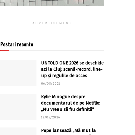
ADVERTISEMENT
Postari recente
UNTOLD ONE 2026 se deschide
azi la Cluj: scenă-record, line-
up și regulile de acces
06/08/2026
Kylie Minogue despre
documentarul de pe Netflix:
„Nu vreau să fiu definită”
18/05/2026
Pepe lansează „Mă mut la