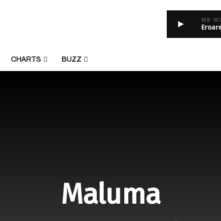
MB M
Eroar
CHARTS
BUZZ
Maluma