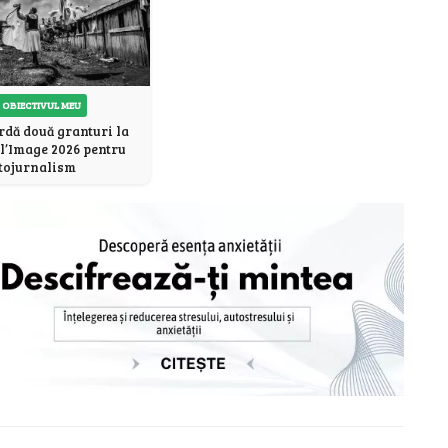
 OBIECTIVUL MEU
dă două granturi la
l’Image 2026 pentru
tojurnalism