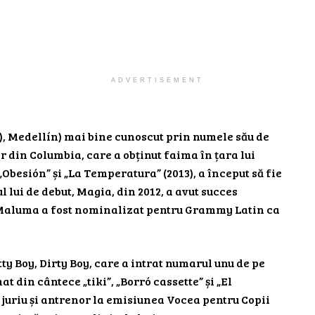
ADVERTISEMENT
), Medellín) mai bine cunoscut prin numele său de
 din Columbia, care a obținut faima în țara lui
 „Obesión” și „La Temperatura” (2013), a început să fie
lui de debut, Magia, din 2012, a avut succes
, Maluma a fost nominalizat pentru Grammy Latin ca
etty Boy, Dirty Boy, care a intrat numarul unu de pe
t din cântece „tiki”, „Borró cassette” și „El
 juriu și antrenor la emisiunea Vocea pentru Copii