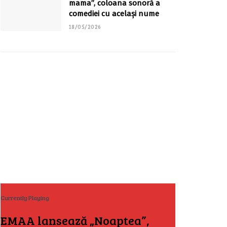
mama”, coloana sonoră a
comediei cu același nume
18/05/2026
Currently Playing
EMAA lansează „Noaptea”,