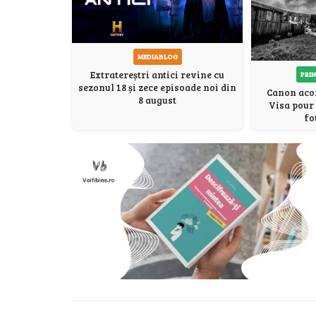
MEDIABLOG
Extratereștri antici revine cu
PRIN
sezonul 18 și zece episoade noi din
Canon acor
8 august
Visa pour 
fo