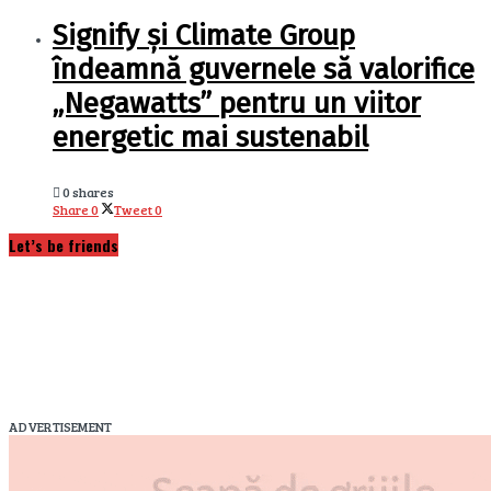
Signify și Climate Group
îndeamnă guvernele să valorifice
„Negawatts” pentru un viitor
energetic mai sustenabil
0 shares
Share
0
Tweet
0
Let’s be friends
ADVERTISEMENT