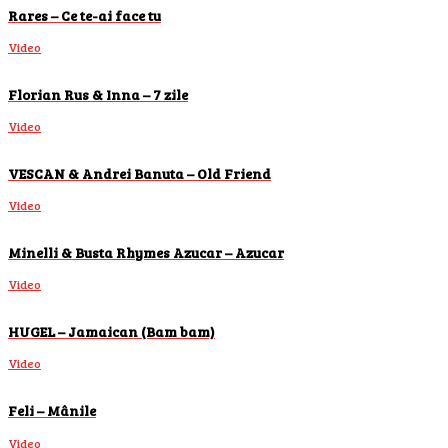
Rares – Ce te-ai face tu
Video
Florian Rus & Inna – 7 zile
Video
VESCAN & Andrei Banuta – Old Friend
Video
Minelli & Busta Rhymes Azucar – Azucar
Video
HUGEL – Jamaican (Bam bam)
Video
Feli – Mânile
Video