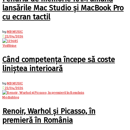
lansările Mac Studio și MacBook Pro
cu ecran tactil
by
MB MUSIC
22/04/2026
Voifibine
Când competența începe să coste
liniștea interioară
by
MB MUSIC
22/04/2026
Mediablog
Renoir, Warhol și Picasso, în
premieră în România