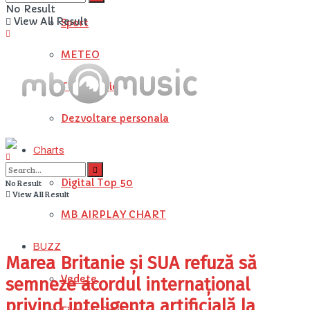
No Result
View All Result
Sport
METEO
Tehnologie
Dezvoltare personala
Charts
Digital Top 50
No Result
View All Result
MB AIRPLAY CHART
BUZZ
Marea Britanie și SUA refuză să
Vedete
semneze acordul internațional
privind inteligența artificială la