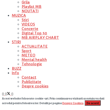
Grila
Playlist MB
NOUTATI
MUZICA
Stiri
VIDEOS
Concerte
Digital Top 50
MB AIRPLAY CHART
STIRI
ACTUALITATE
Sport
METEO
Mental health
Tehnologie
BUZZ
Info
Contact
Publicitate
Despre cookies
Acest website foloseste cookie-uri. Prin continuarea vizitarii acestuia va dati
acrodul pentru folosirea lor. Detalii pe pagina
Despre Cookies
.
De acord