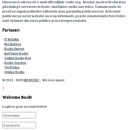
folosească adresa de e-mail office@mb-radio.org. Atenție: nu descărcăm și nu
găzduim pe serverele website-ului fișiere audio sau video. Comunicatele de
presă se supun politicilor editoriale și nu garantăm publicarea lor. Articolele
publicate pe acest website au scop informativ, pozele si materialele foto/video
sunt obținute din surse publice și au rol reprezentativ.
Parteneri
-
IT MANIA
-
Mediablog
-
Radio Expert
-
myTuner Radio
-
Online Radio Box
-
Radio Garden
-
Voi fi bine
-
Online Radio
© 2012 - 2025
MB MUSIC
- We love music
Welcome Back!
Login to your account below