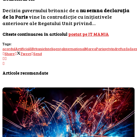
Decizia guvernului britanic de a
nu semna declarația
de la Paris
vine în contradicție cu inițiativele
anterioare ale Regatului Unit privind…
Citeste continuarea in articolul
postat pe IT MANIA
Tags:
acordul
Artificială
Britanie
Inteligența
International
Marea
Paris
privind
refuză
să
se
Share
Tweet
Send
Articole recomandate