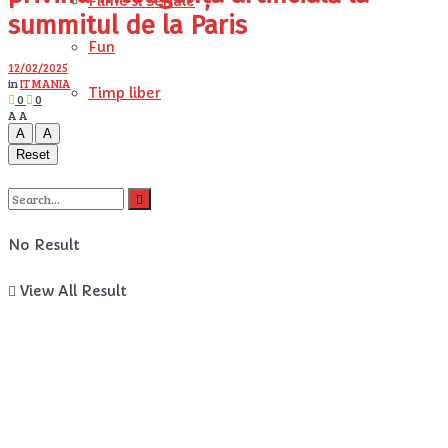
Filme si Seriale
summitul de la Paris
Fun
12/02/2025
in
IT MANIA
Timp liber
0
0
A
A
A
A
Reset
No Result
View All Result