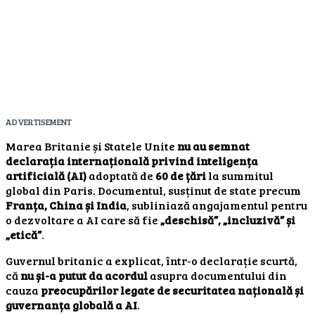
ADVERTISEMENT
Marea Britanie și Statele Unite
nu au semnat
declarația internațională privind inteligența
artificială (AI)
adoptată de
60 de țări
la summitul
global din Paris. Documentul, susținut de state precum
Franța, China și India
, subliniază angajamentul pentru
o dezvoltare a AI care să fie
„deschisă”, „incluzivă” și
„etică”
.
Guvernul britanic a explicat, într-o declarație scurtă,
că
nu și-a putut da acordul
asupra documentului din
cauza
preocupărilor legate de securitatea națională și
guvernanța globală a AI
.