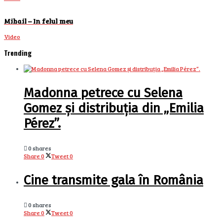
Mihail – In felul meu
Video
Trending
Madonna petrece cu Selena
Gomez și distribuția din „Emilia
Pérez”.
0 shares
Share
0
Tweet
0
Cine transmite gala în România
0 shares
Share
0
Tweet
0