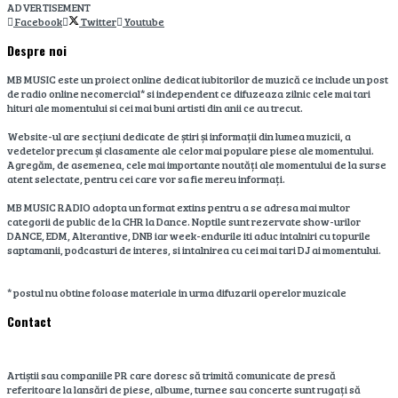
ADVERTISEMENT
Facebook
Twitter
Youtube
Despre noi
MB MUSIC este un proiect online dedicat iubitorilor de muzică ce include un post
de radio online necomercial* si independent ce difuzeaza zilnic cele mai tari
hituri ale momentului si cei mai buni artisti din anii ce au trecut.
Website-ul are secțiuni dedicate de știri și informații din lumea muzicii, a
vedetelor precum și clasamente ale celor mai populare piese ale momentului.
Agregăm, de asemenea, cele mai importante noutăți ale momentului de la surse
atent selectate, pentru cei care vor sa fie mereu informați.
MB MUSIC RADIO adopta un format extins pentru a se adresa mai multor
categorii de public de la CHR la Dance. Noptile sunt rezervate show-urilor
DANCE, EDM, Alterantive, DNB iar week-endurile iti aduc intalniri cu topurile
saptamanii, podcasturi de interes, si intalnirea cu cei mai tari DJ ai momentului.
* postul nu obtine foloase materiale in urma difuzarii operelor muzicale
Contact
Artiștii sau companiile PR care doresc să trimită comunicate de presă
referitoare la lansări de piese, albume, turnee sau concerte sunt rugați să