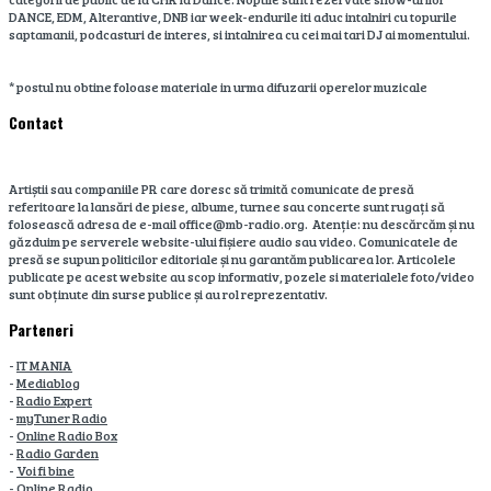
DANCE, EDM, Alterantive, DNB iar week-endurile iti aduc intalniri cu topurile
saptamanii, podcasturi de interes, si intalnirea cu cei mai tari DJ ai momentului.
* postul nu obtine foloase materiale in urma difuzarii operelor muzicale
Contact
Artiștii sau companiile PR care doresc să trimită comunicate de presă
referitoare la lansări de piese, albume, turnee sau concerte sunt rugați să
folosească adresa de e-mail office@mb-radio.org. Atenție: nu descărcăm și nu
găzduim pe serverele website-ului fișiere audio sau video. Comunicatele de
presă se supun politicilor editoriale și nu garantăm publicarea lor. Articolele
publicate pe acest website au scop informativ, pozele si materialele foto/video
sunt obținute din surse publice și au rol reprezentativ.
Parteneri
-
IT MANIA
-
Mediablog
-
Radio Expert
-
myTuner Radio
-
Online Radio Box
-
Radio Garden
-
Voi fi bine
-
Online Radio