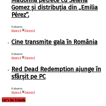
Madonna petrece cu Selena
Gomez și distribuția din „Emilia
Pérez”.
0 shares
Share
0
Tweet
0
Cine transmite gala în România
0 shares
Share
0
Tweet
0
Red Dead Redemption ajunge în
sfârșit pe PC
0 shares
Share
0
Tweet
0
Let’s be friends