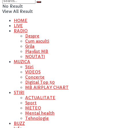
No Result
View All Result
HOME
LIVE
RADIO
Despre
Cum asculti
Grila
Playlist MB
NOUTATI
MUZICA
Stiri
VIDEOS
Concerte
Digital Top 50
MB AIRPLAY CHART
STIRI
ACTUALITATE
Sport
METEO
Mental health
Tehnologie
BUZZ