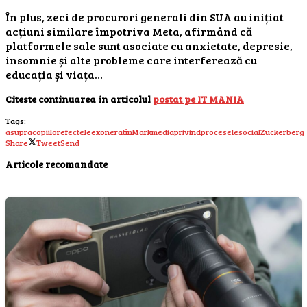
În plus, zeci de procurori generali din SUA au inițiat
acțiuni similare împotriva Meta, afirmând că
platformele sale sunt asociate cu anxietate, depresie,
insomnie și alte probleme care interferează cu
educația și viața…
Citeste continuarea in articolul
postat pe IT MANIA
Tags:
asupra
copiilor
efectele
exonerat
în
Mark
media
privind
procesele
social
Zuckerberg
Share
Tweet
Send
Articole recomandate