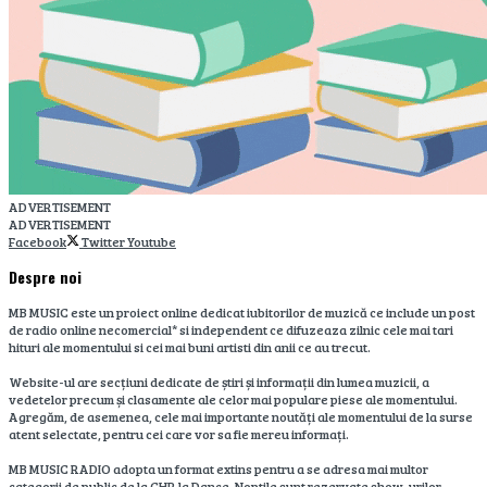
ADVERTISEMENT
ADVERTISEMENT
Facebook
Twitter
Youtube
Despre noi
MB MUSIC este un proiect online dedicat iubitorilor de muzică ce include un post
de radio online necomercial* si independent ce difuzeaza zilnic cele mai tari
hituri ale momentului si cei mai buni artisti din anii ce au trecut.
Website-ul are secțiuni dedicate de știri și informații din lumea muzicii, a
vedetelor precum și clasamente ale celor mai populare piese ale momentului.
Agregăm, de asemenea, cele mai importante noutăți ale momentului de la surse
atent selectate, pentru cei care vor sa fie mereu informați.
MB MUSIC RADIO adopta un format extins pentru a se adresa mai multor
categorii de public de la CHR la Dance. Noptile sunt rezervate show-urilor