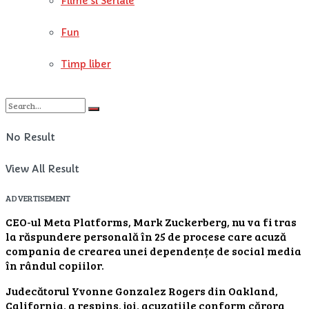
Filme si Seriale
Fun
Timp liber
No Result
View All Result
ADVERTISEMENT
CEO-ul Meta Platforms, Mark Zuckerberg, nu va fi tras
la răspundere personală în 25 de procese care acuză
compania de crearea unei dependențe de social media
în rândul copiilor.
Judecătorul Yvonne Gonzalez Rogers din Oakland,
California, a respins, joi, acuzațiile conform cărora