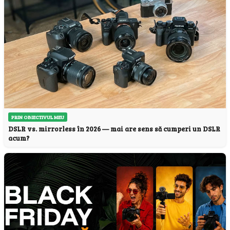
PRIN OBIECTIVUL MEU
DSLR vs. mirrorless în 2026 — mai are sens să cumperi un DSLR
acum?