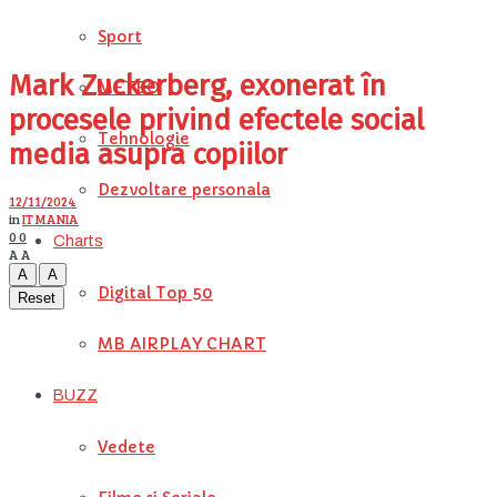
Sport
Mark Zuckerberg, exonerat în
METEO
procesele privind efectele social
Tehnologie
media asupra copiilor
Dezvoltare personala
12/11/2024
in
IT MANIA
0
0
Charts
A
A
A
A
Digital Top 50
Reset
MB AIRPLAY CHART
BUZZ
Vedete