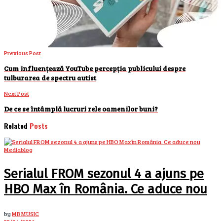
Previous Post
Cum influențează YouTube percepția publicului despre
tulburarea de spectru autist
Next Post
De ce se întâmplă lucruri rele oamenilor buni?
Related
Posts
Mediablog
Serialul FROM sezonul 4 a ajuns pe
HBO Max în România. Ce aduce nou
by
MB MUSIC