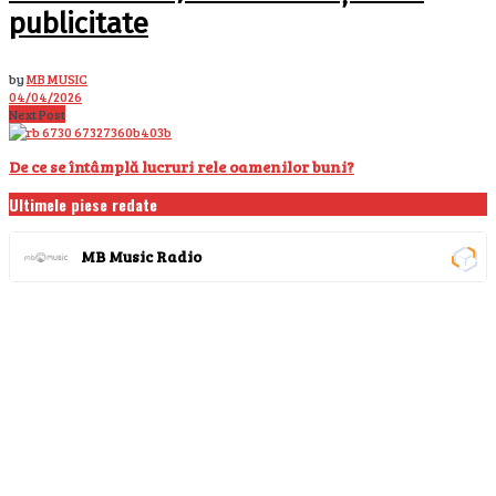
publicitate
by
MB MUSIC
04/04/2026
Next Post
De ce se întâmplă lucruri rele oamenilor buni?
Ultimele piese redate
MB Music Radio