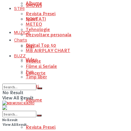
Albume
SHOWS
STIRI
Revista Presei
NOUTATI
Sport
METEO
Tehnologie
MUZICA
Dezvoltare personala
Charts
Digital Top 50
Stiri
MB AIRPLAY CHART
BUZZ
Video
Vedete
Filme si Seriale
Fun
Concerte
Timp liber
Artisti
No Result
View All Result
Albume
STIRI
No Result
View All Result
Revista Presei