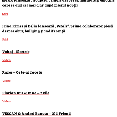
EMAA lansează „Noaptea”, single despre singurătate și emoțiile
care se aud cel mai clar după miezul nopții
Stiri
Irina Rimes și Delia lansează „Petale”, prima colaborare: piesă
despre abuz, bullying și indiferență
Stiri
Voltaj – Electric
Video
Rares – Ce te-ai face tu
Video
Florian Rus & Inna – 7 zile
Video
VESCAN & Andrei Banuta – Old Friend