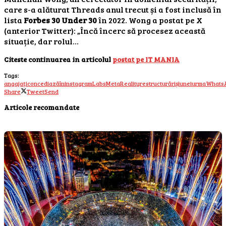
care s-a alăturat Threads anul trecut și a fost inclusă în
lista
Forbes 30 Under 30
în 2022. Wong a postat pe X
(anterior Twitter): „Încă încerc să procesez această
situație, dar rolul…
Citeste continuarea in articolul
postat pe IT MANIA
Tags:
angajați
concediază
în
instagram
Labs
Meta
Reality
restructurări
și
unei
urma
Whats
Share
Tweet
Send
Articole recomandate