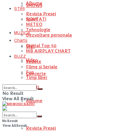
Albume
SHOWS
STIRI
Revista Presei
NOUTATI
Sport
METEO
Tehnologie
MUZICA
Dezvoltare personala
Charts
Digital Top 50
Stiri
MB AIRPLAY CHART
BUZZ
Video
Vedete
Filme si Seriale
Fun
Concerte
Timp liber
Artisti
No Result
View All Result
Albume
STIRI
No Result
View All Result
Revista Presei