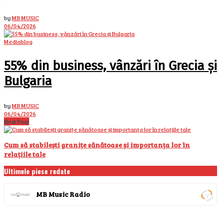
by
MB MUSIC
06/04/2026
Mediablog
55% din business, vânzări în Grecia și
Bulgaria
by
MB MUSIC
06/04/2026
Next Post
Cum să stabilești granițe sănătoase și importanța lor în
relațiile tale
Ultimele piese redate
MB Music Radio