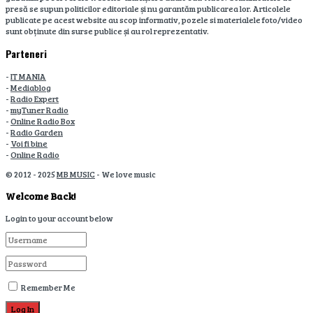
presă se supun politicilor editoriale și nu garantăm publicarea lor. Articolele
publicate pe acest website au scop informativ, pozele si materialele foto/video
sunt obținute din surse publice și au rol reprezentativ.
Parteneri
-
IT MANIA
-
Mediablog
-
Radio Expert
-
myTuner Radio
-
Online Radio Box
-
Radio Garden
-
Voi fi bine
-
Online Radio
© 2012 - 2025
MB MUSIC
- We love music
Welcome Back!
Login to your account below
Remember Me