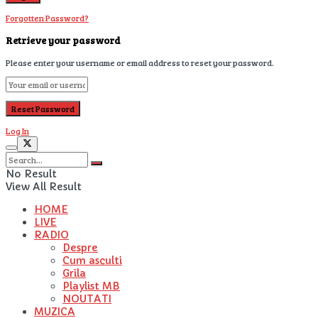
Forgotten Password?
Retrieve your password
Please enter your username or email address to reset your password.
Log In
No Result
View All Result
HOME
LIVE
RADIO
Despre
Cum asculti
Grila
Playlist MB
NOUTATI
MUZICA