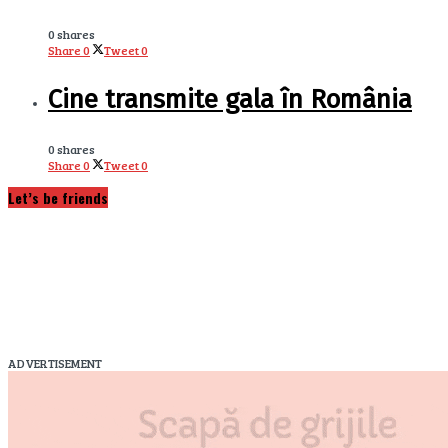
0 shares
Share
0
Tweet
0
Cine transmite gala în România
0 shares
Share
0
Tweet
0
Let’s be friends
ADVERTISEMENT