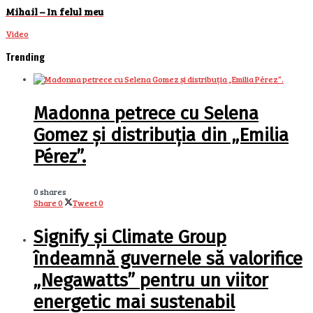
Mihail – In felul meu
Video
Trending
Madonna petrece cu Selena
Gomez și distribuția din „Emilia
Pérez”.
0 shares
Share
0
Tweet
0
Signify și Climate Group
îndeamnă guvernele să valorifice
„Negawatts” pentru un viitor
energetic mai sustenabil