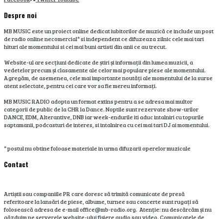
Despre noi
MB MUSIC este un proiect online dedicat iubitorilor de muzică ce include un post
de radio online necomercial* si independent ce difuzeaza zilnic cele mai tari
hituri ale momentului si cei mai buni artisti din anii ce au trecut.
Website-ul are secțiuni dedicate de știri și informații din lumea muzicii, a
vedetelor precum și clasamente ale celor mai populare piese ale momentului.
Agregăm, de asemenea, cele mai importante noutăți ale momentului de la surse
atent selectate, pentru cei care vor sa fie mereu informați.
MB MUSIC RADIO adopta un format extins pentru a se adresa mai multor
categorii de public de la CHR la Dance. Noptile sunt rezervate show-urilor
DANCE, EDM, Alterantive, DNB iar week-endurile iti aduc intalniri cu topurile
saptamanii, podcasturi de interes, si intalnirea cu cei mai tari DJ ai momentului.
* postul nu obtine foloase materiale in urma difuzarii operelor muzicale
Contact
Artiștii sau companiile PR care doresc să trimită comunicate de presă
referitoare la lansări de piese, albume, turnee sau concerte sunt rugați să
folosească adresa de e-mail office@mb-radio.org. Atenție: nu descărcăm și nu
găzduim pe serverele website-ului fișiere audio sau video. Comunicatele de