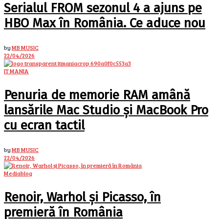
Serialul FROM sezonul 4 a ajuns pe
HBO Max în România. Ce aduce nou
by
MB MUSIC
22/04/2026
IT MANIA
Penuria de memorie RAM amână
lansările Mac Studio și MacBook Pro
cu ecran tactil
by
MB MUSIC
22/04/2026
Mediablog
Renoir, Warhol și Picasso, în
premieră în România