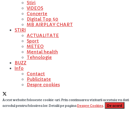
Stiri
VIDEOS
Concerte
Digital Top 50
MB AIRPLAY CHART
STIRI
ACTUALITATE
Sport
METEO
Mental health
Tehnologie
BUZZ
Info
Contact
Publicitate
Despre cookies
Acest website foloseste cookie-uri. Prin continuarea vizitarii acestuia va dati
acrodul pentru folosirea lor. Detalii pe pagina
Despre Cookies
.
De acord