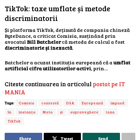
TikTok: taxe umflate și metode
discriminatorii
Și platforma TikTok, deținută de compania chineză
ByteDance, a criticat Comisia, susținând prin
avocatul
Bill Batchelor
că metoda de calcul a fost
discriminatorie și inexactă
.
Batchelor a acuzat instituția europeană că a
umflat
artificial cifra utilizatorilor activi
, prin…
Citeste continuarea in articolul
postat pe IT
MANIA
Tags:
Comisia
contestă
DSA
Europeană
impusă
în
instanța
Meta
și
supraveghere
taxa
TikTok
Share
Tweet
Send