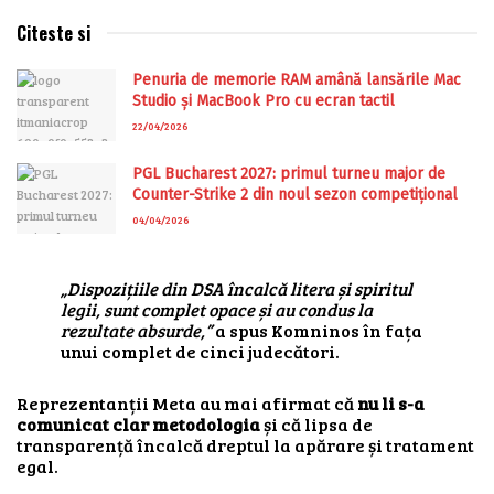
Citeste si
Penuria de memorie RAM amână lansările Mac
Studio și MacBook Pro cu ecran tactil
22/04/2026
PGL Bucharest 2027: primul turneu major de
Counter-Strike 2 din noul sezon competițional
04/04/2026
„Dispozițiile din DSA încalcă litera și spiritul
legii, sunt complet opace și au condus la
rezultate absurde,”
a spus Komninos în fața
unui complet de cinci judecători.
Reprezentanții Meta au mai afirmat că
nu li s-a
comunicat clar metodologia
și că lipsa de
transparență încalcă dreptul la apărare și tratament
egal.