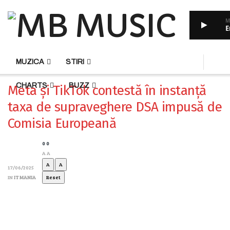
M
E
HOME
RADIO
MUZICA
STIRI
CHARTS
BUZZ
Meta și TikTok contestă în instanță
taxa de supraveghere DSA impusă de
Comisia Europeană
0
0
A
A
A
A
17/06/2025
IN
IT MANIA
Reset