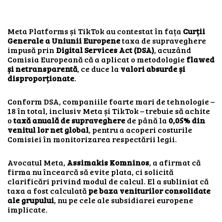
Meta Platforms și TikTok au contestat în fața
Curții
Generale a Uniunii Europene
taxa de supraveghere
impusă prin
Digital Services Act (DSA)
, acuzând
Comisia Europeană că a aplicat o metodologie
flawed
și netransparentă
, ce duce la
valori absurde și
disproporționate
.
Conform DSA, companiile foarte mari de tehnologie –
18 în total, inclusiv Meta și TikTok – trebuie să achite
o
taxă anuală de supraveghere
de până la
0,05% din
venitul lor net global
, pentru a acoperi costurile
Comisiei în monitorizarea respectării legii.
Avocatul Meta,
Assimakis Komninos
, a afirmat că
firma nu încearcă să evite plata, ci solicită
clarificări privind modul de calcul. El a subliniat că
taxa a fost calculată
pe baza veniturilor consolidate
ale grupului
, nu pe cele ale subsidiarei europene
implicate.