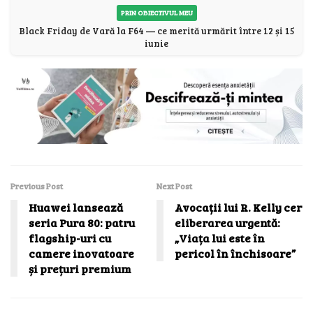
PRIN OBIECTIVUL MEU
Black Friday de Vară la F64 — ce merită urmărit între 12 și 15
iunie
Previous Post
Next Post
Huawei lansează
Avocații lui R. Kelly cer
seria Pura 80: patru
eliberarea urgentă:
flagship-uri cu
„Viața lui este în
camere inovatoare
pericol în închisoare”
și prețuri premium