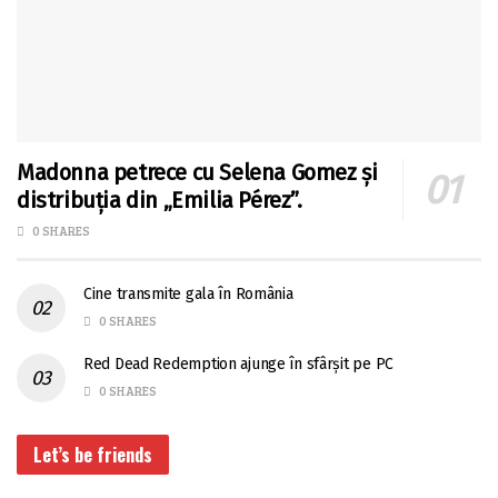
Madonna petrece cu Selena Gomez și
distribuția din „Emilia Pérez”.
0 SHARES
Cine transmite gala în România
0 SHARES
Red Dead Redemption ajunge în sfârșit pe PC
0 SHARES
Let’s be friends