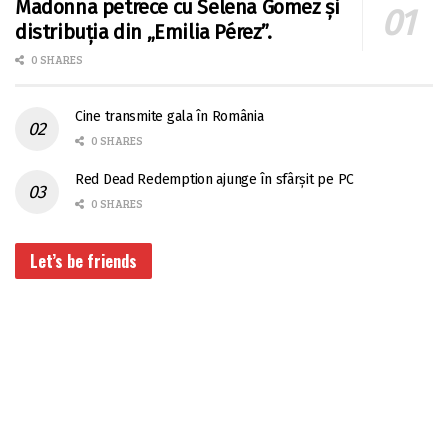
Madonna petrece cu Selena Gomez și
distribuția din „Emilia Pérez”.
0 SHARES
Cine transmite gala în România
0 SHARES
Red Dead Redemption ajunge în sfârșit pe PC
0 SHARES
Let’s be friends