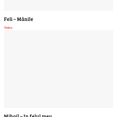
Feli – Mânile
Video
Mihail – In felul meu