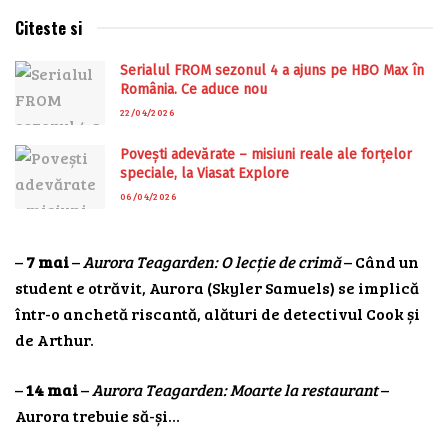
Citeste si
Serialul FROM sezonul 4 a ajuns pe HBO Max în
România. Ce aduce nou
22/04/2026
Povești adevărate – misiuni reale ale forțelor
speciale, la Viasat Explore
06/04/2026
–
7 mai
–
Aurora Teagarden: O lecție de crimă
– Când un
student e otrăvit, Aurora (Skyler Samuels) se implică
într-o anchetă riscantă, alături de detectivul Cook și
de Arthur.
–
14 mai
–
Aurora Teagarden: Moarte la restaurant
–
Aurora trebuie să-și…