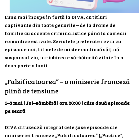
Luna mai începe în forță la DIVA, cu titluri
captivante din toate genurile – de la drame de
familie cu accente criminalistice până la comedii
romantice estivale. Serialele preferate revin cu
episoade noi, filmele de mister continuă să țină
suspansul viu, iar iubirea e sărbătorită zilnic în a
doua parte a lunii.
„Falsificatoarea” – o miniserie franceză
plină de tensiune
1–3 mai | Joi–sâmbătă | ora 20:00 | câte două episoade
pe seară
DIVA difuzează integral cele șase episoade ale
miniseriei franceze „Falsificatoarea” („Factice”,