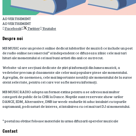
ADVERTISEMENT
ADVERTISEMENT
Facebook
Twitter
Youtube
Despre noi
MB MUSIC este un proiect online dedicat iubitorilor de muzică ce include un post
de radio online necomercial* si independent ce difuzeaza zilnic cele mai tari
hituri ale momentului si cei mai buni artisti din anii ce au trecut.
Website-ul are secțiuni dedicate de știri și informații din lumea muzicii, a
vedetelor precum și clasamente ale celor mai populare piese ale momentului.
Agregăm, de asemenea, cele mai importante noutăți ale momentului de la surse
atent selectate, pentru cei care vor sa fie mereu informați.
MB MUSIC RADIO adopta un format extins pentru a se adresa mai multor
categorii de public de la CHR la Dance. Noptile sunt rezervate show-urilor
DANCE, EDM, Alterantive, DNB iar week-endurile iti aduc intalniri cu topurile
saptamanii, podcasturi de interes, si intalnirea cu cei mai tari DJ ai momentului.
* postul nu obtine foloase materiale in urma difuzarii operelor muzicale
Contact