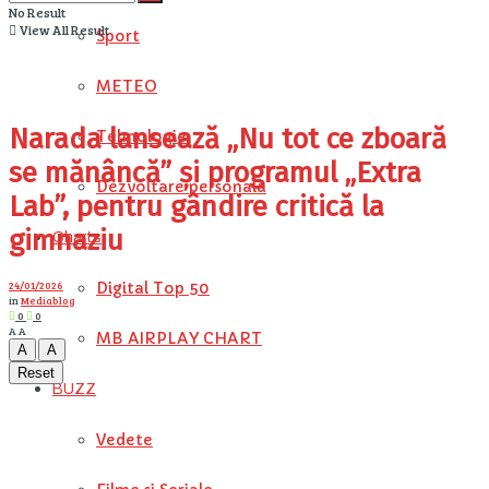
No Result
View All Result
Sport
METEO
Narada lansează „Nu tot ce zboară
Tehnologie
se mănâncă” și programul „Extra
Dezvoltare personala
Lab”, pentru gândire critică la
gimnaziu
Charts
24/01/2026
Digital Top 50
in
Mediablog
0
0
A
A
MB AIRPLAY CHART
A
A
Reset
BUZZ
Vedete