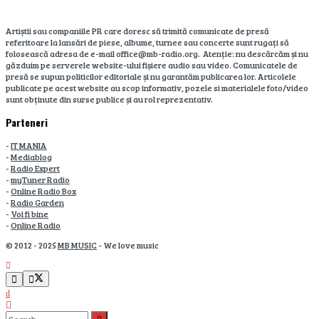
Artiștii sau companiile PR care doresc să trimită comunicate de presă
referitoare la lansări de piese, albume, turnee sau concerte sunt rugați să
folosească adresa de e-mail office@mb-radio.org. Atenție: nu descărcăm și nu
găzduim pe serverele website-ului fișiere audio sau video. Comunicatele de
presă se supun politicilor editoriale și nu garantăm publicarea lor. Articolele
publicate pe acest website au scop informativ, pozele si materialele foto/video
sunt obținute din surse publice și au rol reprezentativ.
Parteneri
-
IT MANIA
-
Mediablog
-
Radio Expert
-
myTuner Radio
-
Online Radio Box
-
Radio Garden
-
Voi fi bine
-
Online Radio
© 2012 - 2025
MB MUSIC
- We love music