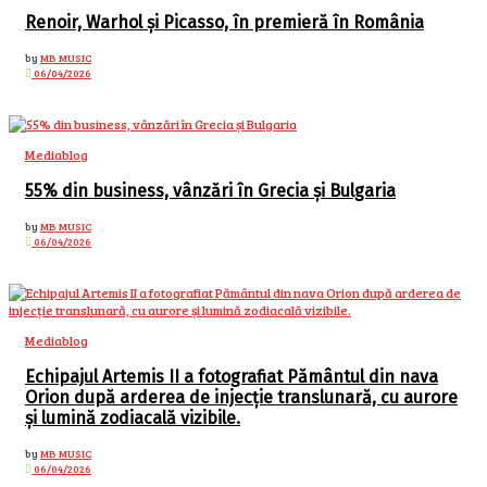
Renoir, Warhol și Picasso, în premieră în România
by
MB MUSIC
06/04/2026
Mediablog
55% din business, vânzări în Grecia și Bulgaria
by
MB MUSIC
06/04/2026
Mediablog
Echipajul Artemis II a fotografiat Pământul din nava
Orion după arderea de injecție translunară, cu aurore
și lumină zodiacală vizibile.
by
MB MUSIC
06/04/2026