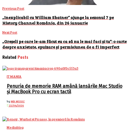
Previous Post
„Inexplicabil cu William Shatner” ajunge la sezonul 7 pe
History Channel România, din 26 ianuarie
Next Post
„Greșeli pe care le-am făcut eu ca să nu le mai faci și tu”: o carte
despre anxietate, epuizare și permisiunea de a fi imperfect
Related
Posts
IT MANIA
Penuria de memorie RAM amână lansările Mac Studio
și MacBook Pro cu ecran tactil
by
MB MUSIC
22/04/2026
Mediablog