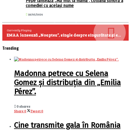
Pepe lansează „Mă mut la mama”, coloana sonoră a
comediei cu același nume
18/05/2026
Currently Playing
EMAA lansează „Noaptea”, single despre singurătate și emoțiile care se aud cel mai clar după miezul nopții
Trending
Madonna petrece cu Selena
Gomez și distribuția din „Emilia
Pérez”.
0 shares
Share
0
Tweet
0
Cine transmite gala în România