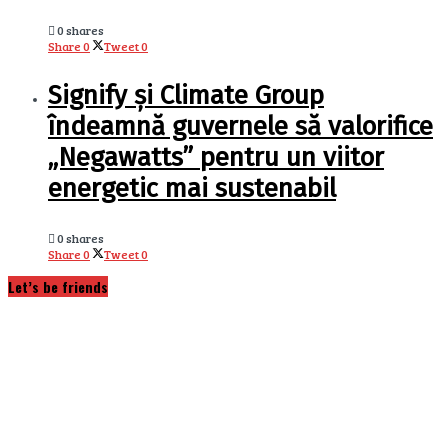
0 shares
Share
0
Tweet
0
Signify și Climate Group
îndeamnă guvernele să valorifice
„Negawatts” pentru un viitor
energetic mai sustenabil
0 shares
Share
0
Tweet
0
Let’s be friends