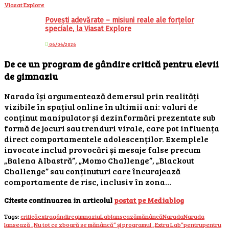
Povești adevărate – misiuni reale ale forțelor
speciale, la Viasat Explore
06/04/2026
De ce un program de gândire critică pentru elevii
de gimnaziu
Narada își argumentează demersul prin realități
vizibile în spațiul online în ultimii ani: valuri de
conținut manipulator și dezinformări prezentate sub
formă de jocuri sau trenduri virale, care pot influența
direct comportamentele adolescenților. Exemplele
invocate includ provocări și mesaje false precum
„Balena Albastră”, „Momo Challenge”, „Blackout
Challenge” sau conținuturi care încurajează
comportamente de risc, inclusiv în zona…
Citeste continuarea in articolul
postat pe Mediablog
Tags:
critică
extra
gândire
gimnaziu
Lab
lansează
mănâncă
Narada
Narada
lansează „Nu tot ce zboară se mănâncă” și programul „Extra Lab”
pentru
pentru