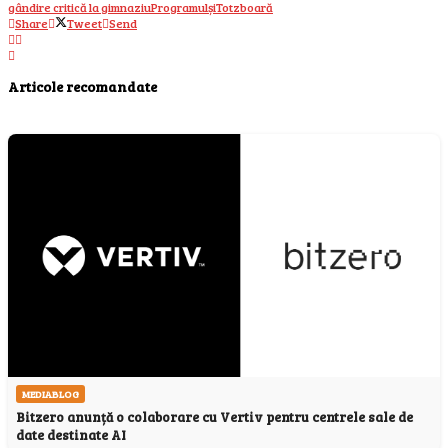
gândire critică la gimnaziu
Programul
și
Tot
zboară
Share
Tweet
Send
Articole recomandate
MEDIABLOG
Bitzero anunță o colaborare cu Vertiv pentru centrele sale de
date destinate AI