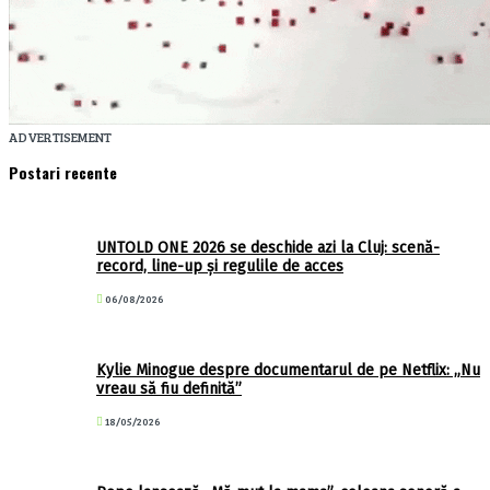
ADVERTISEMENT
Postari recente
UNTOLD ONE 2026 se deschide azi la Cluj: scenă-
record, line-up și regulile de acces
06/08/2026
Kylie Minogue despre documentarul de pe Netflix: „Nu
vreau să fiu definită”
18/05/2026