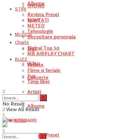
Albume
SHOWS
STIRI
Revista Presei
NOUTATI
Sport
METEO
Tehnologie
MUZICA
Dezvoltare personala
Charts
Digital Top 50
Stiri
MB AIRPLAY CHART
BUZZ
Video
Vedete
Filme si Seriale
Fun
Concerte
Timp liber
Artisti
No Result
Albume
View All Result
STIRI
Revista Presei