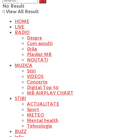
No Result
View All Result
HOME
LIVE
RADIO
Despre
Cum asculti
Grila
Playlist MB
NOUTATI
MUZICA
Stiri
VIDEOS
Concerte
Digital Top 50
MB AIRPLAY CHART
STIRI
ACTUALITATE
Sport
METEO
Mental health
Tehnologie
BUZZ
Info