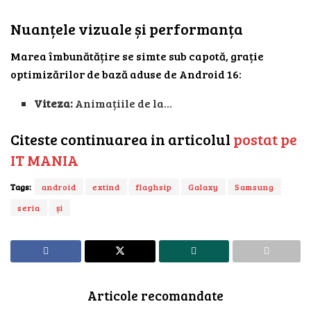
Nuanțele vizuale și performanța
Marea îmbunătățire se simte sub capotă, grație
optimizărilor de bază aduse de Android 16:
Viteza:
Animațiile de la…
Citeste continuarea in articolul
postat pe
IT MANIA
Tags:
android
extind
flaghsip
Galaxy
Samsung
seria
și
Articole recomandate