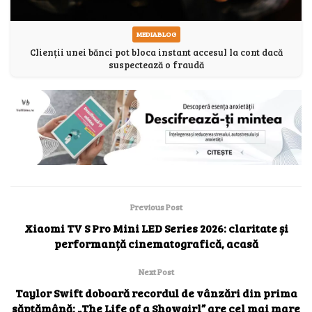
MEDIABLOG
Clienții unei bănci pot bloca instant accesul la cont dacă
suspectează o fraudă
Previous Post
Xiaomi TV S Pro Mini LED Series 2026: claritate și
performanță cinematografică, acasă
Next Post
Taylor Swift doboară recordul de vânzări din prima
săptămână: „The Life of a Showgirl” are cel mai mare