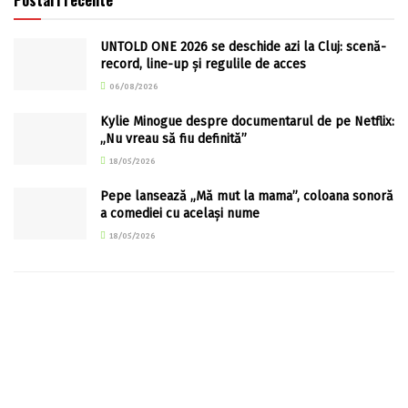
Postari recente
UNTOLD ONE 2026 se deschide azi la Cluj: scenă-
record, line-up și regulile de acces
06/08/2026
Kylie Minogue despre documentarul de pe Netflix:
„Nu vreau să fiu definită”
18/05/2026
Pepe lansează „Mă mut la mama”, coloana sonoră
a comediei cu același nume
18/05/2026