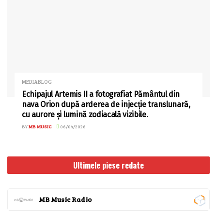
MEDIABLOG
Echipajul Artemis II a fotografiat Pământul din
nava Orion după arderea de injecție translunară,
cu aurore și lumină zodiacală vizibile.
BY
MB MUSIC
06/04/2026
Ultimele piese redate
MB Music Radio