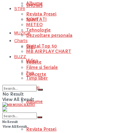
Albume
SHOWS
STIRI
Revista Presei
NOUTATI
Sport
METEO
Tehnologie
MUZICA
Dezvoltare personala
Charts
Digital Top 50
Stiri
MB AIRPLAY CHART
BUZZ
Video
Vedete
Filme si Seriale
Fun
Concerte
Timp liber
Artisti
No Result
View All Result
Albume
STIRI
No Result
View All Result
Revista Presei