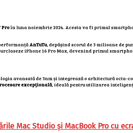
 Pro
în luna noiembrie 2024. Acesta va fi primul smartph
e performanță
AnTuTu
, depășind scorul de 3 milioane de p
surclaseze iPhone 16 Pro Max, devenind primul smartph
logia avansată de 3nm și integrează o arhitectură octa-co
 procesare excepțională
, ideală pentru utilizarea inteligenț
ile Mac Studio și MacBook Pro cu ecra