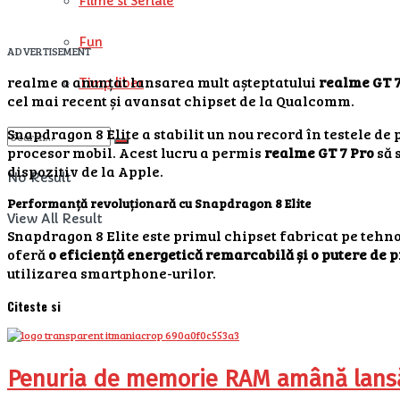
Filme si Seriale
Fun
ADVERTISEMENT
realme a anunțat lansarea mult așteptatului
realme GT 7
Timp liber
cel mai recent și avansat chipset de la Qualcomm.
Snapdragon 8 Elite a stabilit un nou record în testele d
procesor mobil. Acest lucru a permis
realme GT 7 Pro
să 
dispozitiv de la Apple.
No Result
Performanță revoluționară cu Snapdragon 8 Elite
View All Result
Snapdragon 8 Elite este primul chipset fabricat pe tehno
oferă
o eficiență energetică remarcabilă și o putere de
utilizarea smartphone-urilor.
Citeste si
Penuria de memorie RAM amână lansăr