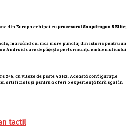
one din Europa echipat cu
procesorul Snapdragon 8 Elite
,
uncte, marcând cel mai mare punctaj din istorie pentru un
one Android care depășește performanța emblematicului
re 2+6, cu viteze de peste 4GHz. Această configurație
ei artificiale și pentru a oferi o experiență fără egal în
n tactil