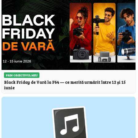
PRIN OBIECTIVUL MEU
Black Friday de Vară la F64 — ce merită urmărit între 12 și 15
iunie