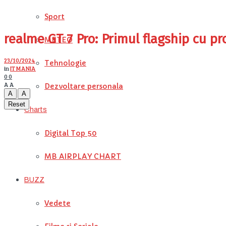
Sport
realme GT 7 Pro: Primul flagship cu pr
METEO
23/10/2024
Tehnologie
in
IT MANIA
0
0
A
A
Dezvoltare personala
A
A
Reset
Charts
Digital Top 50
MB AIRPLAY CHART
BUZZ
Vedete