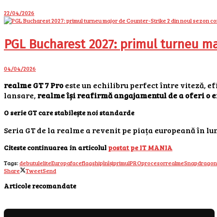
22/04/2026
PGL Bucharest 2027: primul turneu ma
04/04/2026
realme GT 7 Pro
este un echilibru perfect între viteză, 
lansare,
realme își reafirmă angajamentul de a oferi o
O serie GT care stabilește noi standarde
Seria GT de la realme a revenit pe piața europeană în lu
Citeste continuarea in articolul
postat pe IT MANIA
Tags:
debutul
elite
Europa
face
flagship
în
își
primul
PRO
procesor
realme
Snapdragon
Share
Tweet
Send
Articole recomandate