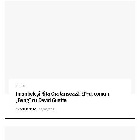
STIRI
Imanbek și Rita Ora lansează EP-ul comun
„Bang” cu David Guetta
BY
MB MUSIC
16/02/2021