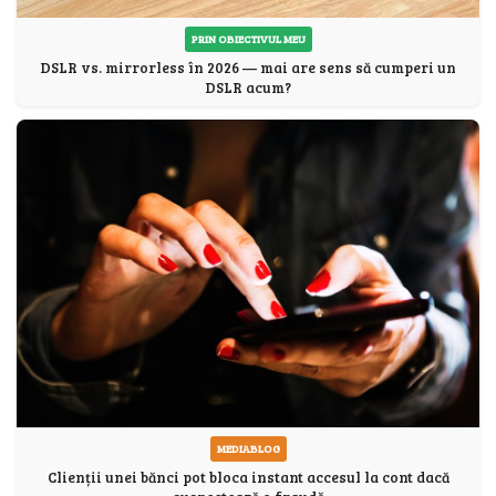
PRIN OBIECTIVUL MEU
DSLR vs. mirrorless în 2026 — mai are sens să cumperi un
DSLR acum?
MEDIABLOG
Clienții unei bănci pot bloca instant accesul la cont dacă