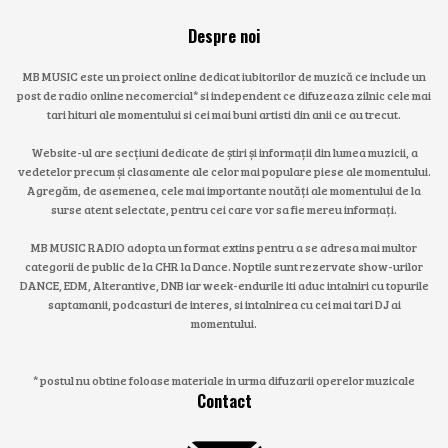
Despre noi
MB MUSIC este un proiect online dedicat iubitorilor de muzică ce include un
post de radio online necomercial* si independent ce difuzeaza zilnic cele mai
tari hituri ale momentului si cei mai buni artisti din anii ce au trecut.
Website-ul are secțiuni dedicate de știri și informații din lumea muzicii, a
vedetelor precum și clasamente ale celor mai populare piese ale momentului.
Agregăm, de asemenea, cele mai importante noutăți ale momentului de la
surse atent selectate, pentru cei care vor sa fie mereu informați.
MB MUSIC RADIO adopta un format extins pentru a se adresa mai multor
categorii de public de la CHR la Dance. Noptile sunt rezervate show-urilor
DANCE, EDM, Alterantive, DNB iar week-endurile iti aduc intalniri cu topurile
saptamanii, podcasturi de interes, si intalnirea cu cei mai tari DJ ai
momentului.
* postul nu obtine foloase materiale in urma difuzarii operelor muzicale
Contact