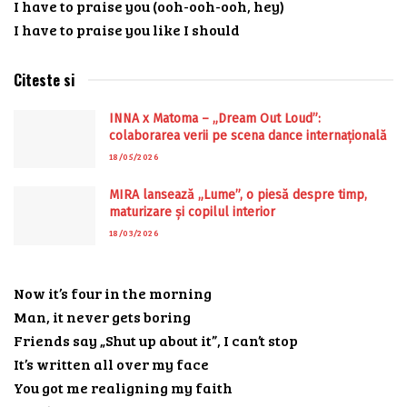
I have to praise you (ooh-ooh-ooh, hey)
I have to praise you like I should
Citeste si
INNA x Matoma – „Dream Out Loud”:
colaborarea verii pe scena dance internațională
18/05/2026
MIRA lansează „Lume”, o piesă despre timp,
maturizare și copilul interior
18/03/2026
Now it’s four in the morning
Man, it never gets boring
Friends say „Shut up about it”, I can’t stop
It’s written all over my face
You got me realigning my faith