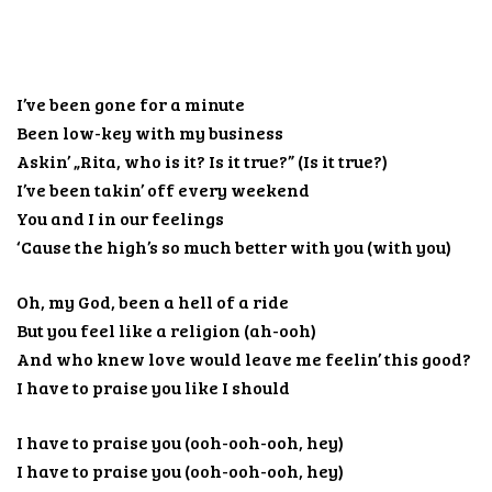
I’ve been gone for a minute
Been low-key with my business
Askin’ „Rita, who is it? Is it true?” (Is it true?)
I’ve been takin’ off every weekend
You and I in our feelings
‘Cause the high’s so much better with you (with you)
Oh, my God, been a hell of a ride
But you feel like a religion (ah-ooh)
And who knew love would leave me feelin’ this good?
I have to praise you like I should
I have to praise you (ooh-ooh-ooh, hey)
I have to praise you (ooh-ooh-ooh, hey)