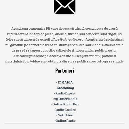
Artiștii sau companiile PR care doresc să trimită comunicate de presă
referitoare la lansări de piese, albume, turnee sau concerte sunt rugați să
folosească adresa de e-mail office@mb-radio.org. Atenție: nu descărcăm și
nu găzduim pe serverele website-ului fișiere audio sau video. Comunicatele
de presă se supun politicilor editoriale și nu garantăm publicarea lor.
Articolele publicate pe acest website au scop informativ, pozele si
materialele foto/video sunt obținute din surse publice și au rol reprezentativ.
Parteneri
-
IT MANIA
-
Mediablog
-
Radio Expert
-
myTuner Radio
-
Online Radio Box
-
Radio Garden
-
Voi fi bine
-
Online Radio