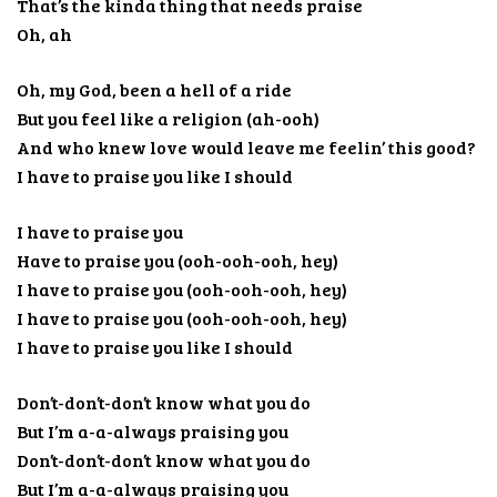
That’s the kinda thing that needs praise
Oh, ah
Oh, my God, been a hell of a ride
But you feel like a religion (ah-ooh)
And who knew love would leave me feelin’ this good?
I have to praise you like I should
I have to praise you
Have to praise you (ooh-ooh-ooh, hey)
I have to praise you (ooh-ooh-ooh, hey)
I have to praise you (ooh-ooh-ooh, hey)
I have to praise you like I should
Don’t-don’t-don’t know what you do
But I’m a-a-always praising you
Don’t-don’t-don’t know what you do
But I’m a-a-always praising you