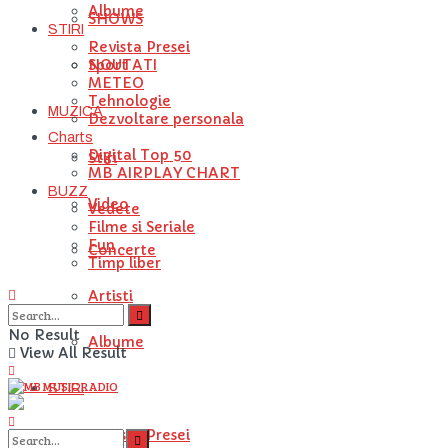
Albume
SHOWS
STIRI
Revista Presei
NOUTATI
Sport
METEO
Tehnologie
MUZICA
Dezvoltare personala
Charts
Digital Top 50
Stiri
MB AIRPLAY CHART
BUZZ
Video
Vedete
Filme si Seriale
Fun
Concerte
Timp liber
Artisti
No Result
Albume
View All Result
STIRI
Revista Presei