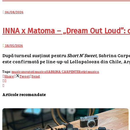
06/08/2026
INNA x Matoma – „Dream Out Loud”: co
18/05/2026
După turneul susținut pentru
Short N’ Sweet
, Sabrina Carpe
este confirmată pe line-up-ul Lollapalooza din Chile, Arg
Tags:
muzica
noutati muzica
SABRINA CARPENTER
stiri muzica
Share
Tweet
Send
Articole recomandate