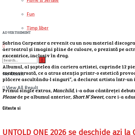
Filme si Seriale
Fun
Timp liber
ADVERTISEMENT
Sabrina Carpenter a revenit cu un nou material discogra
aer teatral și imagini pline de culoare, o prezintă pe act
excentrice, inclusiv în drag.
Albumul, al șaptelea din cariera artistei, cuprinde 12 pi
controversată, ce a atras atenția printr-o estetică provo
No Result
plăcere ascultându-l singuri”, a declarat artista într-un 
View All Result
Primul single extras,
Manchild
, i-a adus cântăreței debut
Please
de pe albumul anterior,
Short N’ Sweet
, care i-a ad
Citeste si
UNTOLD ONE 2026 se deschide azi la Clu