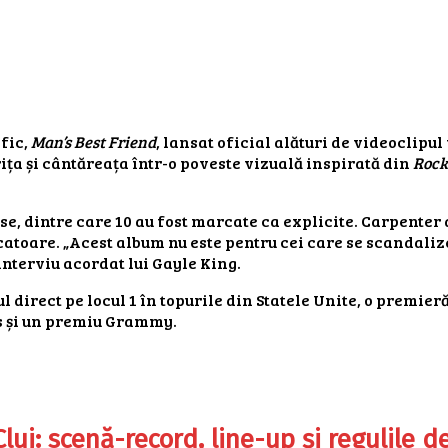
fic,
Man’s Best Friend
, lansat oficial alături de videoclipul
rița și cântăreața într-o poveste vizuală inspirată din
Rock
ese, dintre care 10 au fost marcate ca explicite. Carpenter
catoare. „Acest album nu este pentru cei care se scandalize
interviu acordat lui Gayle King.
ul direct pe locul 1 în topurile din Statele Unite, o premie
us și un premiu Grammy.
j: scenă-record, line-up și regulile d