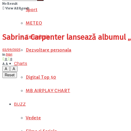
No Result
View All Result
Sport
METEO
Sabrina Carpenter lansează albumul „
Tehnologie
02/09/2025
Dezvoltare personala
in
Stiri
0
0
A
A
Charts
A
A
Reset
Digital Top 50
MB AIRPLAY CHART
BUZZ
Vedete