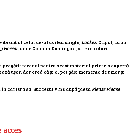
 vibrant al celui de-al doilea single,
Lackes
. Clipul, cu un
y Horror
, unde Colman Domingo apare în roluri
 a pregătit terenul pentru acest material printr-o copertă
ază ușor, dar cred că și ei pot găsi momente de umor și
ră în cariera sa. Succesul vine după piesa
Please Please
e acces