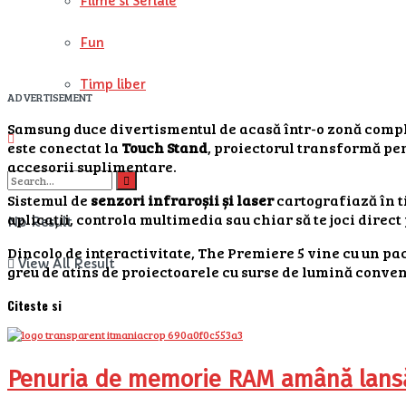
Filme si Seriale
Fun
Timp liber
ADVERTISEMENT
Samsung duce divertismentul de acasă într-o zonă comp
este conectat la
Touch Stand
, proiectorul transformă pe
accesorii suplimentare.
Sistemul de
senzori infraroșii și laser
cartografiază în ti
aplicații, controla multimedia sau chiar să te joci direct
No Result
Dincolo de interactivitate, The Premiere 5 vine cu un pac
View All Result
greu de atins de proiectoarele cu surse de lumină conve
Citeste si
Penuria de memorie RAM amână lansăr