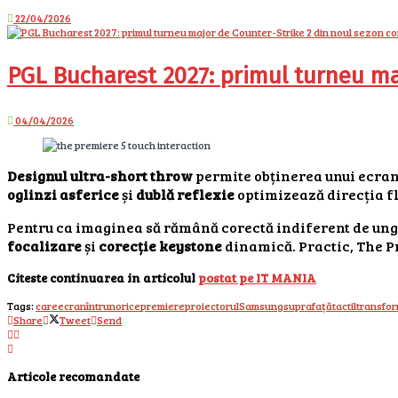
22/04/2026
PGL Bucharest 2027: primul turneu ma
04/04/2026
Designul ultra-short throw
permite obținerea unui ecran
oglinzi asferice
și
dublă reflexie
optimizează direcția f
Pentru ca imaginea să rămână corectă indiferent de ung
focalizare
și
corecție keystone
dinamică. Practic, The P
Citeste continuarea in articolul
postat pe IT MANIA
Tags:
care
ecran
întrun
orice
premiere
proiectorul
Samsung
suprafață
tactil
transfo
Share
Tweet
Send
Articole recomandate