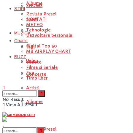
Albume
SHOWS
STIRI
Revista Presei
NOUTATI
Sport
METEO
Tehnologie
MUZICA
Dezvoltare personala
Charts
Digital Top 50
Stiri
MB AIRPLAY CHART
BUZZ
Video
Vedete
Filme si Seriale
Fun
Concerte
Timp liber
Artisti
No Result
Albume
View All Result
STIRI
Revista Presei