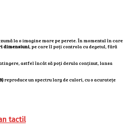
rezumă la o imagine mare pe perete. În momentul în care
ri dimensiuni
, pe care îl poți controla cu degetul, fără
tingere, astfel încât să poți derula conținut, lansa
B)
reproduce un spectru larg de culori, cu o acuratețe
n tactil