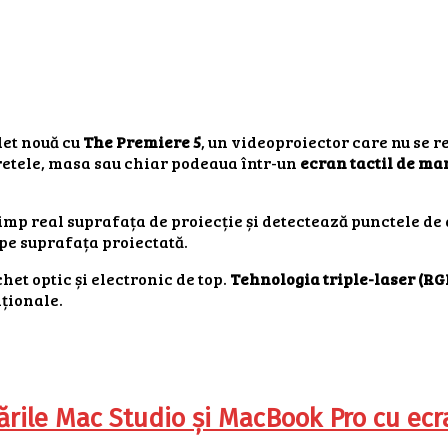
let nouă cu
The Premiere 5
, un videoproiector care nu se 
retele, masa sau chiar podeaua într-un
ecran tactil de ma
mp real suprafața de proiecție și detectează punctele de a
 pe suprafața proiectată.
het optic și electronic de top.
Tehnologia triple-laser (RG
nționale.
ile Mac Studio și MacBook Pro cu ecra