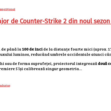
jor de Counter-Strike 2 din noul sezon
 de până la
100 de inci
de la distanțe foarte mici (aprox. 1
luxului luminos, reducând umbrele accidentale atunci cân
hi sau de forma suprafeței, proiectorul integrează
două c
remiere 5 își calibrează singur geometria…
rmă
uriaș