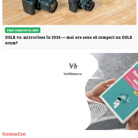
PRIN OBIECTIVUL MEU
DSLR vs. mirrorless în 2026 — mai are sens să cumperi un DSLR
acum?
Previous Post