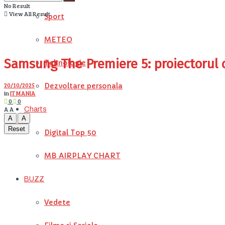
No Result
View All Result
Sport
METEO
Samsung The Premiere 5: proiectorul c
Tehnologie
20/10/2025
Dezvoltare personala
in
IT MANIA
0
0
A
A
Charts
A
A
Reset
Digital Top 50
MB AIRPLAY CHART
BUZZ
Vedete