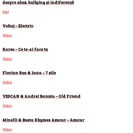
despre abuz, bullying și indiferență
Stiri
Voltaj – Electric
Video
Rares – Ce te-ai face tu
Video
Florian Rus & Inna – 7 zile
Video
VESCAN & Andrei Banuta – Old Friend
Video
Minelli & Busta Rhymes Azucar – Azucar
Video