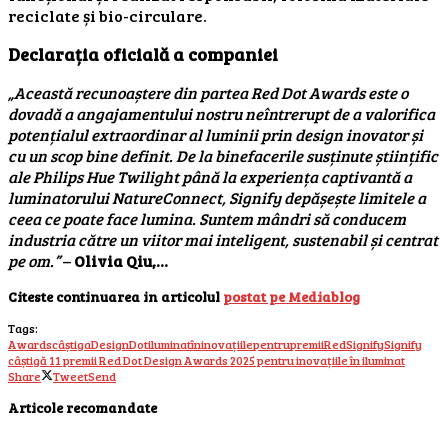
reciclate și bio-circulare.
Declarația oficială a companiei
„Această recunoaștere din partea Red Dot Awards este o
dovadă a angajamentului nostru neîntrerupt de a valorifica
potențialul extraordinar al luminii prin design inovator și
cu un scop bine definit. De la binefacerile susținute științific
ale Philips Hue Twilight până la experiența captivantă a
luminatorului NatureConnect, Signify depășește limitele a
ceea ce poate face lumina. Suntem mândri să conducem
industria către un viitor mai inteligent, sustenabil și centrat
pe om.”
–
Olivia Qiu,…
Citeste continuarea in articolul
postat pe Mediablog
Tags:
Awards
câștiga
Design
Dot
iluminat
în
inovațiile
pentru
premii
Red
Signify
Signify
câștigă 11 premii Red Dot Design Awards 2025 pentru inovațiile în iluminat
Share
Tweet
Send
Articole recomandate