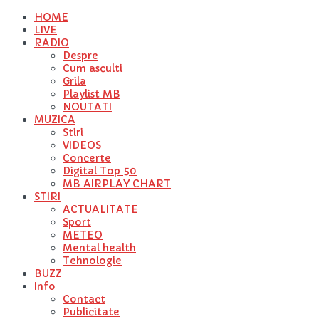
HOME
LIVE
RADIO
Despre
Cum asculti
Grila
Playlist MB
NOUTATI
MUZICA
Stiri
VIDEOS
Concerte
Digital Top 50
MB AIRPLAY CHART
STIRI
ACTUALITATE
Sport
METEO
Mental health
Tehnologie
BUZZ
Info
Contact
Publicitate