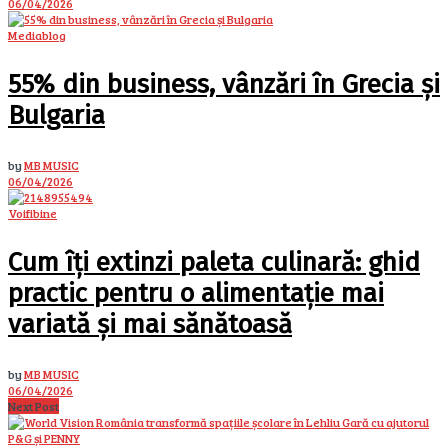
06/04/2026
Mediablog
55% din business, vânzări în Grecia și
Bulgaria
by
MB MUSIC
06/04/2026
Voifibine
Cum îți extinzi paleta culinară: ghid
practic pentru o alimentație mai
variată și mai sănătoasă
by
MB MUSIC
06/04/2026
Next Post