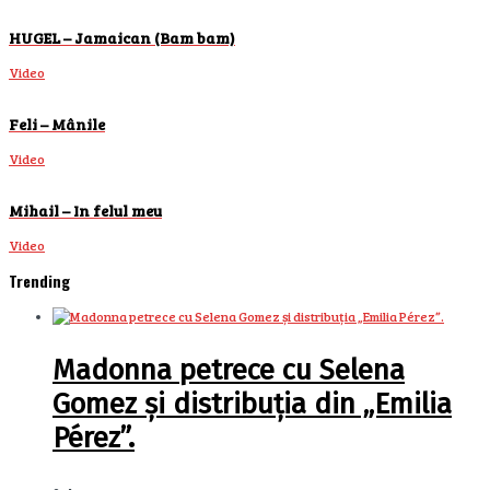
HUGEL – Jamaican (Bam bam)
Video
Feli – Mânile
Video
Mihail – In felul meu
Video
Trending
Madonna petrece cu Selena
Gomez și distribuția din „Emilia
Pérez”.