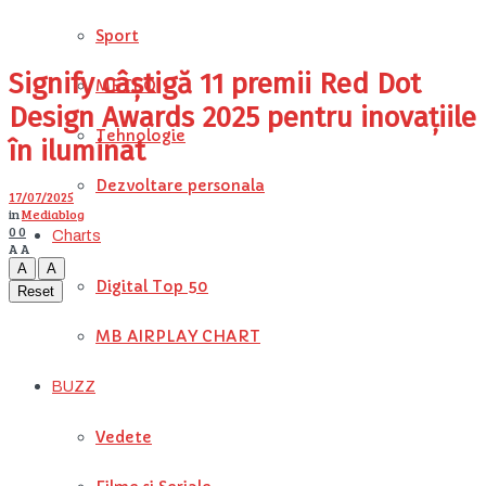
Sport
Signify câștigă 11 premii Red Dot
METEO
Design Awards 2025 pentru inovațiile
Tehnologie
în iluminat
Dezvoltare personala
17/07/2025
in
Mediablog
0
0
Charts
A
A
A
A
Digital Top 50
Reset
MB AIRPLAY CHART
BUZZ
Vedete