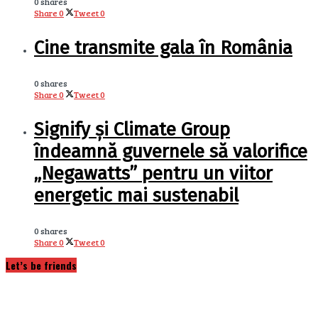
0 shares
Share
0
Tweet
0
Cine transmite gala în România
0 shares
Share
0
Tweet
0
Signify și Climate Group
îndeamnă guvernele să valorifice
„Negawatts” pentru un viitor
energetic mai sustenabil
0 shares
Share
0
Tweet
0
Let’s be friends