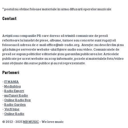
* postul nu obtine foloase materiale in urma difuzarii operelor muzicale
Contact
Artiștii sau companiile PR care doresc să trimită comunicate de presă
referitoare la lansări de piese, albume, turnee sau concerte sunt rugați să
folosească adresa de e-mail office@mb-radio.org. Atenție: nu descărcăm și nu
găzduim pe serverele website-ului fișiere audio sau video. Comunicatele de
presă se supun politicilor editoriale și nu garantăm publicarea lor. Articolele
publicate pe acest website au scop informativ, pozele si materialele foto/video
sunt obținute din surse publice și au rol reprezentativ.
Parteneri
-
IT MANIA
-
Mediablog
-
Radio Expert
-
myTuner Radio
-
Online Radio Box
-
Radio Garden
-
Voi fi bine
-
Online Radio
© 2012 - 2025
MB MUSIC
- We love music