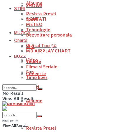
Albume
SHOWS
STIRI
Revista Presei
NOUTATI
Sport
METEO
Tehnologie
MUZICA
Dezvoltare personala
Charts
Digital Top 50
Stiri
MB AIRPLAY CHART
BUZZ
Video
Vedete
Filme si Seriale
Fun
Concerte
Timp liber
Artisti
No Result
View All Result
Albume
STIRI
No Result
View All Result
Revista Presei