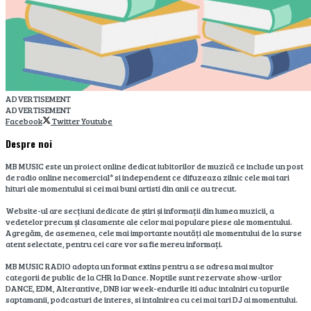
ADVERTISEMENT
ADVERTISEMENT
Facebook
Twitter
Youtube
Despre noi
MB MUSIC este un proiect online dedicat iubitorilor de muzică ce include un post
de radio online necomercial* si independent ce difuzeaza zilnic cele mai tari
hituri ale momentului si cei mai buni artisti din anii ce au trecut.
Website-ul are secțiuni dedicate de știri și informații din lumea muzicii, a
vedetelor precum și clasamente ale celor mai populare piese ale momentului.
Agregăm, de asemenea, cele mai importante noutăți ale momentului de la surse
atent selectate, pentru cei care vor sa fie mereu informați.
MB MUSIC RADIO adopta un format extins pentru a se adresa mai multor
categorii de public de la CHR la Dance. Noptile sunt rezervate show-urilor
DANCE, EDM, Alterantive, DNB iar week-endurile iti aduc intalniri cu topurile
saptamanii, podcasturi de interes, si intalnirea cu cei mai tari DJ ai momentului.