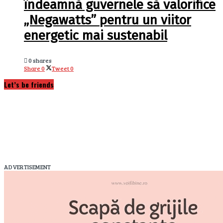
îndeamnă guvernele să valorifice
„Negawatts” pentru un viitor
energetic mai sustenabil
0 shares
Share
0
Tweet
0
Let’s be friends
ADVERTISEMENT