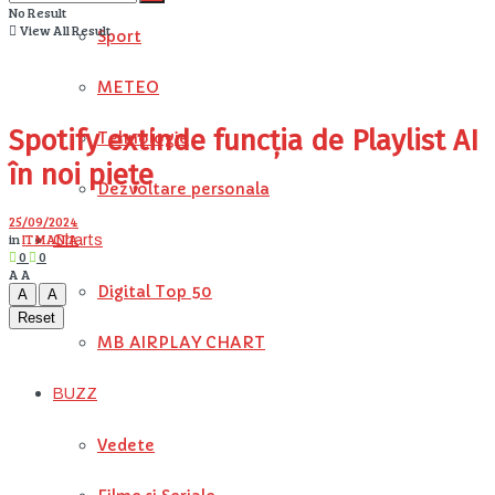
No Result
View All Result
Sport
METEO
Spotify extinde funcția de Playlist AI
Tehnologie
în noi piețe
Dezvoltare personala
25/09/2024
in
IT MANIA
Charts
0
0
A
A
Digital Top 50
A
A
Reset
MB AIRPLAY CHART
BUZZ
Vedete