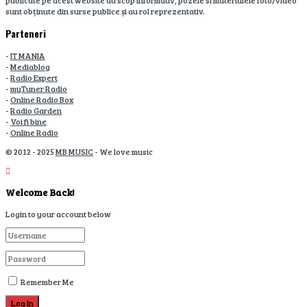
sunt obținute din surse publice și au rol reprezentativ.
Parteneri
-
IT MANIA
-
Mediablog
-
Radio Expert
-
myTuner Radio
-
Online Radio Box
-
Radio Garden
-
Voi fi bine
-
Online Radio
© 2012 - 2025
MB MUSIC
- We love music
Welcome Back!
Login to your account below
Remember Me