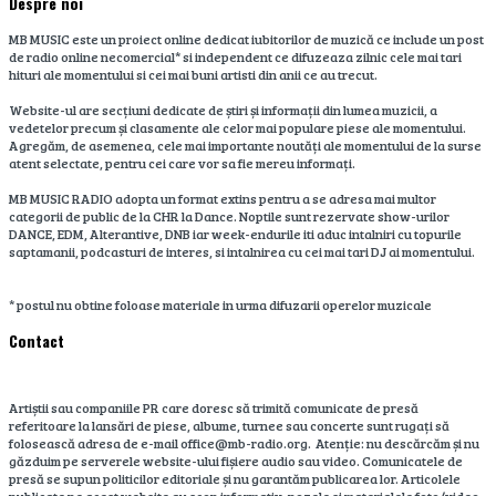
Despre noi
MB MUSIC este un proiect online dedicat iubitorilor de muzică ce include un post
de radio online necomercial* si independent ce difuzeaza zilnic cele mai tari
hituri ale momentului si cei mai buni artisti din anii ce au trecut.
Website-ul are secțiuni dedicate de știri și informații din lumea muzicii, a
vedetelor precum și clasamente ale celor mai populare piese ale momentului.
Agregăm, de asemenea, cele mai importante noutăți ale momentului de la surse
atent selectate, pentru cei care vor sa fie mereu informați.
MB MUSIC RADIO adopta un format extins pentru a se adresa mai multor
categorii de public de la CHR la Dance. Noptile sunt rezervate show-urilor
DANCE, EDM, Alterantive, DNB iar week-endurile iti aduc intalniri cu topurile
saptamanii, podcasturi de interes, si intalnirea cu cei mai tari DJ ai momentului.
* postul nu obtine foloase materiale in urma difuzarii operelor muzicale
Contact
Artiștii sau companiile PR care doresc să trimită comunicate de presă
referitoare la lansări de piese, albume, turnee sau concerte sunt rugați să
folosească adresa de e-mail office@mb-radio.org. Atenție: nu descărcăm și nu
găzduim pe serverele website-ului fișiere audio sau video. Comunicatele de
presă se supun politicilor editoriale și nu garantăm publicarea lor. Articolele
publicate pe acest website au scop informativ, pozele si materialele foto/video