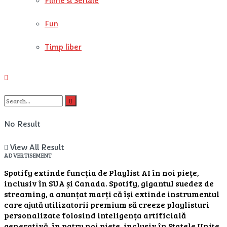
Filme si Seriale
Fun
Timp liber
No Result
View All Result
ADVERTISEMENT
Spotify extinde funcția de Playlist AI în noi piețe,
inclusiv în SUA și Canada. Spotify, gigantul suedez de
streaming, a anunțat marți că își extinde instrumentul
care ajută utilizatorii premium să creeze playlisturi
personalizate folosind inteligența artificială
generativă, în patru noi piețe, inclusiv în Statele Unite