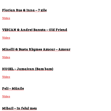
Florian Rus & Inna – 7 zile
Video
VESCAN & Andrei Banuta – Old Friend
Video
Minelli & Busta Rhymes Azucar – Azucar
Video
HUGEL – Jamaican (Bam bam)
Video
Feli – Mânile
Video
Mihail – In felul meu