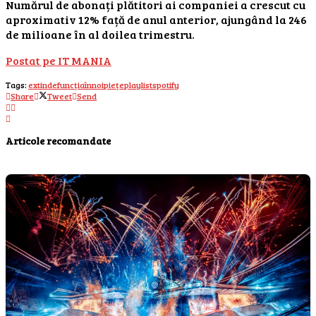
Numărul de abonați plătitori ai companiei a crescut cu
aproximativ 12% față de anul anterior, ajungând la 246
de milioane în al doilea trimestru.
Postat pe IT MANIA
Tags:
extinde
funcția
în
noi
piețe
playlist
spotify
Share
Tweet
Send
Articole recomandate