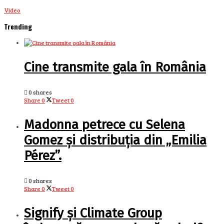
Video
Trending
Cine transmite gala în România
0 shares
Share
0
Tweet
0
Madonna petrece cu Selena
Gomez și distribuția din „Emilia
Pérez”.
0 shares
Share
0
Tweet
0
Signify și Climate Group