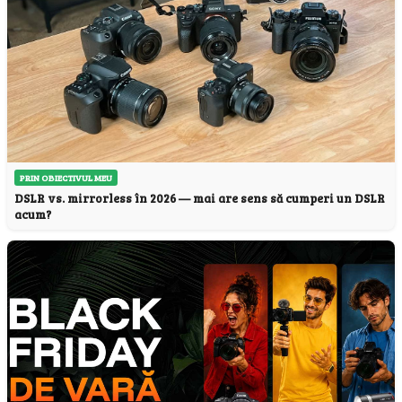
PRIN OBIECTIVUL MEU
DSLR vs. mirrorless în 2026 — mai are sens să cumperi un DSLR
acum?