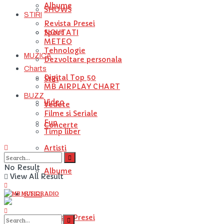
Albume
SHOWS
STIRI
Revista Presei
NOUTATI
Sport
METEO
Tehnologie
MUZICA
Dezvoltare personala
Charts
Digital Top 50
Stiri
MB AIRPLAY CHART
BUZZ
Video
Vedete
Filme si Seriale
Fun
Concerte
Timp liber
Artisti
No Result
Albume
View All Result
STIRI
Revista Presei