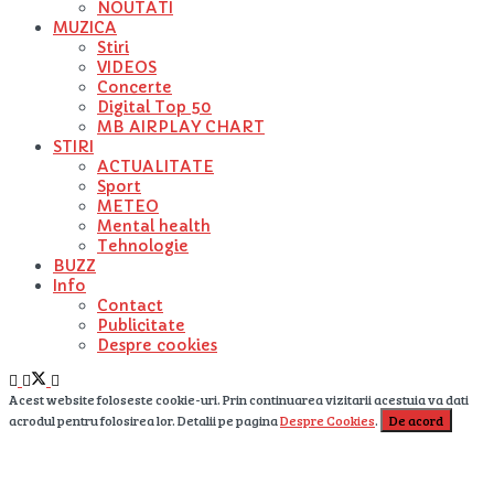
NOUTATI
MUZICA
Stiri
VIDEOS
Concerte
Digital Top 50
MB AIRPLAY CHART
STIRI
ACTUALITATE
Sport
METEO
Mental health
Tehnologie
BUZZ
Info
Contact
Publicitate
Despre cookies
Acest website foloseste cookie-uri. Prin continuarea vizitarii acestuia va dati
acrodul pentru folosirea lor. Detalii pe pagina
Despre Cookies
.
De acord