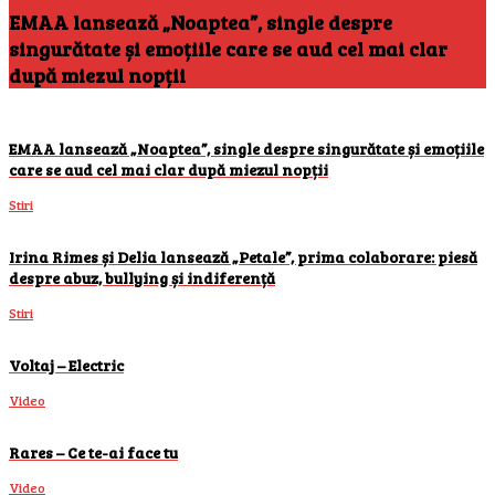
EMAA lansează „Noaptea”, single despre
singurătate și emoțiile care se aud cel mai clar
după miezul nopții
EMAA lansează „Noaptea”, single despre singurătate și emoțiile
care se aud cel mai clar după miezul nopții
Stiri
Irina Rimes și Delia lansează „Petale”, prima colaborare: piesă
despre abuz, bullying și indiferență
Stiri
Voltaj – Electric
Video
Rares – Ce te-ai face tu
Video