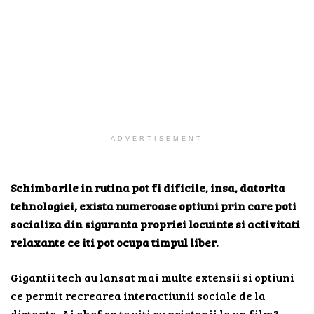
ADVERTISEMENT
Schimbarile in rutina pot fi dificile, insa, datorita
tehnologiei, exista numeroase optiuni prin care poti
socializa din siguranta propriei locuinte si activitati
relaxante ce iti pot ocupa timpul liber.
Gigantii tech au lansat mai multe extensii si optiuni
ce permit recrearea interactiunii sociale de la
distanta. Ai chef sa te uiti cu prietenii la un film?