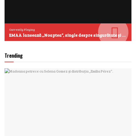
Currently Playing
EMAA lansează „Noaptea”, single despre singurătate și emoțiile care se aud cel mai clar după miezul nopții
Trending