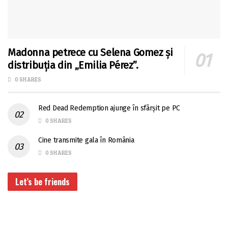
Madonna petrece cu Selena Gomez și
distribuția din „Emilia Pérez”.
0 SHARES
Red Dead Redemption ajunge în sfârșit pe PC
0 SHARES
Cine transmite gala în România
0 SHARES
Let’s be friends