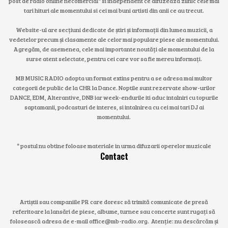
post de radio online necomercial* si independent ce difuzeaza zilnic cele mai
tari hituri ale momentului si cei mai buni artisti din anii ce au trecut.
Website-ul are secțiuni dedicate de știri și informații din lumea muzicii, a
vedetelor precum și clasamente ale celor mai populare piese ale momentului.
Agregăm, de asemenea, cele mai importante noutăți ale momentului de la
surse atent selectate, pentru cei care vor sa fie mereu informați.
MB MUSIC RADIO adopta un format extins pentru a se adresa mai multor
categorii de public de la CHR la Dance. Noptile sunt rezervate show-urilor
DANCE, EDM, Alterantive, DNB iar week-endurile iti aduc intalniri cu topurile
saptamanii, podcasturi de interes, si intalnirea cu cei mai tari DJ ai
momentului.
* postul nu obtine foloase materiale in urma difuzarii operelor muzicale
Contact
Artiștii sau companiile PR care doresc să trimită comunicate de presă
referitoare la lansări de piese, albume, turnee sau concerte sunt rugați să
folosească adresa de e-mail office@mb-radio.org. Atenție: nu descărcăm și