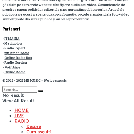
găzduim pe serverele website-ului fișiere audio sau video. Comunicatele de
presă se supun politicilor editoriale și nu garantăm publicarea lor. Articolele
publicate pe acest website au scop informativ, pozele si materialele foto/video
sunt obținute din surse publice și au rol reprezentativ.
Parteneri
-
IT MANIA
-
Mediablog
-
Radio Expert
-
myTuner Radio
-
Online Radio Box
-
Radio Garden
-
Voi fi bine
-
Online Radio
© 2012 - 2025
MB MUSIC
- We love music
No Result
View All Result
HOME
LIVE
RADIO
Despre
Cum asculti