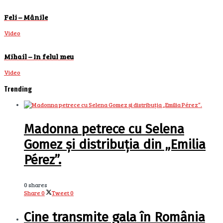
Feli – Mânile
Video
Mihail – In felul meu
Video
Trending
Madonna petrece cu Selena
Gomez și distribuția din „Emilia
Pérez”.
0 shares
Share
0
Tweet
0
Cine transmite gala în România