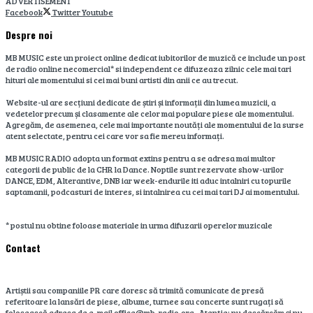
ADVERTISEMENT
Facebook
Twitter
Youtube
Despre noi
MB MUSIC este un proiect online dedicat iubitorilor de muzică ce include un post
de radio online necomercial* si independent ce difuzeaza zilnic cele mai tari
hituri ale momentului si cei mai buni artisti din anii ce au trecut.
Website-ul are secțiuni dedicate de știri și informații din lumea muzicii, a
vedetelor precum și clasamente ale celor mai populare piese ale momentului.
Agregăm, de asemenea, cele mai importante noutăți ale momentului de la surse
atent selectate, pentru cei care vor sa fie mereu informați.
MB MUSIC RADIO adopta un format extins pentru a se adresa mai multor
categorii de public de la CHR la Dance. Noptile sunt rezervate show-urilor
DANCE, EDM, Alterantive, DNB iar week-endurile iti aduc intalniri cu topurile
saptamanii, podcasturi de interes, si intalnirea cu cei mai tari DJ ai momentului.
* postul nu obtine foloase materiale in urma difuzarii operelor muzicale
Contact
Artiștii sau companiile PR care doresc să trimită comunicate de presă
referitoare la lansări de piese, albume, turnee sau concerte sunt rugați să
folosească adresa de e-mail office@mb-radio.org. Atenție: nu descărcăm și nu