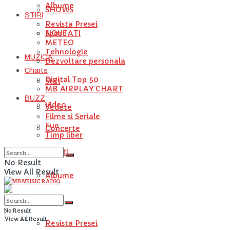
Albume
SHOWS
STIRI
Revista Presei
NOUTATI
Sport
METEO
Tehnologie
MUZICA
Dezvoltare personala
Charts
Digital Top 50
Stiri
MB AIRPLAY CHART
BUZZ
Video
Vedete
Filme si Seriale
Fun
Concerte
Timp liber
Artisti
No Result
View All Result
Albume
STIRI
No Result
View All Result
Revista Presei