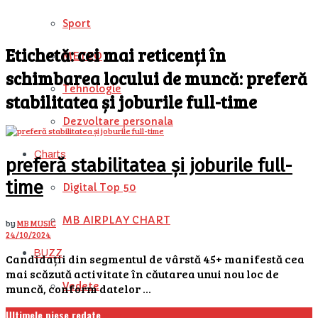
Sport
Etichetă:
cei mai reticenți în
METEO
schimbarea locului de muncă: preferă
Tehnologie
stabilitatea și joburile full-time
Dezvoltare personala
Charts
preferă stabilitatea și joburile full-
time
Digital Top 50
MB AIRPLAY CHART
by
MB MUSIC
24/10/2024
BUZZ
Candidații din segmentul de vârstă 45+ manifestă cea
mai scăzută activitate în căutarea unui nou loc de
Vedete
muncă, conform datelor ...
Ultimele piese redate