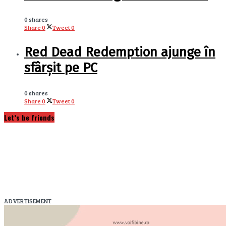
0 shares
Share
0
Tweet
0
Red Dead Redemption ajunge în
sfârșit pe PC
0 shares
Share
0
Tweet
0
Let’s be friends
ADVERTISEMENT