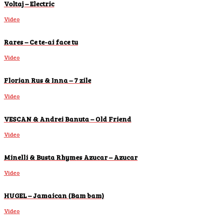
Voltaj – Electric
Video
Rares – Ce te-ai face tu
Video
Florian Rus & Inna – 7 zile
Video
VESCAN & Andrei Banuta – Old Friend
Video
Minelli & Busta Rhymes Azucar – Azucar
Video
HUGEL – Jamaican (Bam bam)
Video