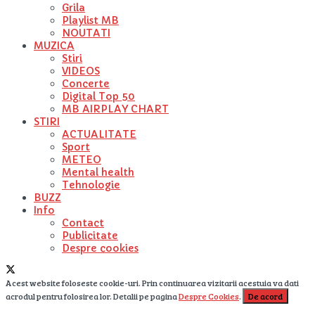
Grila
Playlist MB
NOUTATI
MUZICA
Stiri
VIDEOS
Concerte
Digital Top 50
MB AIRPLAY CHART
STIRI
ACTUALITATE
Sport
METEO
Mental health
Tehnologie
BUZZ
Info
Contact
Publicitate
Despre cookies
Acest website foloseste cookie-uri. Prin continuarea vizitarii acestuia va dati
acrodul pentru folosirea lor. Detalii pe pagina
Despre Cookies
.
De acord