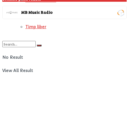
Filme si Seriale
MB Music Radio
Fun
Timp liber
No Result
View All Result