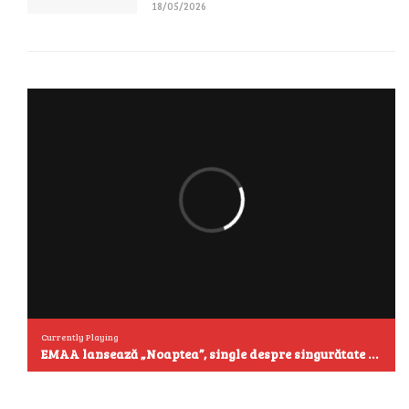
18/05/2026
Currently Playing
EMAA lansează „Noaptea”, single despre singurătate și emoțiile care se aud cel mai clar după miezul nopții