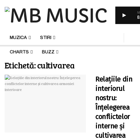
M
E
HOME
RADIO
MUZICA
STIRI
CHARTS
BUZZ
Etichetă:
cultivarea
Relațiile din
interiorul
nostru:
Înțelegerea
conflictelor
interne și
cultivarea