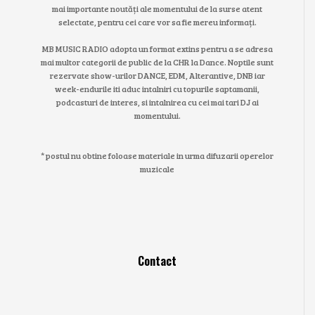
mai importante noutăți ale momentului de la surse atent
selectate, pentru cei care vor sa fie mereu informați.
MB MUSIC RADIO adopta un format extins pentru a se adresa
mai multor categorii de public de la CHR la Dance. Noptile sunt
rezervate show-urilor DANCE, EDM, Alterantive, DNB iar
week-endurile iti aduc intalniri cu topurile saptamanii,
podcasturi de interes, si intalnirea cu cei mai tari DJ ai
momentului.
* postul nu obtine foloase materiale in urma difuzarii operelor
muzicale
Contact