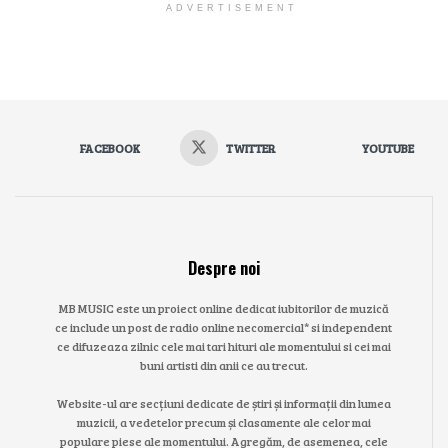
ADVERTISEMENT
FACEBOOK
TWITTER
YOUTUBE
Despre noi
MB MUSIC este un proiect online dedicat iubitorilor de muzică
ce include un post de radio online necomercial* si independent
ce difuzeaza zilnic cele mai tari hituri ale momentului si cei mai
buni artisti din anii ce au trecut.
Website-ul are secțiuni dedicate de știri și informații din lumea
muzicii, a vedetelor precum și clasamente ale celor mai
populare piese ale momentului. Agregăm, de asemenea, cele