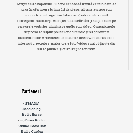
Artiștii sau companiile PR care doresc să trimită comunicate de
presă referitoare la lansări de piese, albume, turnee sau
concerte sunt rugați să folosească adresa de e-mail
office@mb-radio.org. Atenție: nu descărcăm și nu găzduim pe
serverele website-ului fișiere audio sau video. Comunicatele
de presă se supun politicilor editoriale și nu garantăm
publicarea lor. Articolele publicate pe acest website au scop
informativ, pozele si materialele foto/video sunt obținute din
surse publice și au rol reprezentativ.
Parteneri
-
IT MANIA
-
Mediablog
-
Radio Expert
-
myTuner Radio
-
Online Radio Box
-
Radio Garden