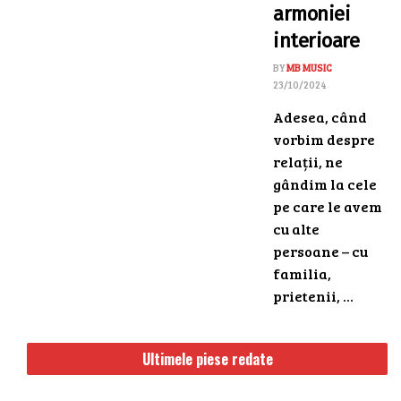
armoniei
interioare
BY
MB MUSIC
23/10/2024
Adesea, când
vorbim despre
relații, ne
gândim la cele
pe care le avem
cu alte
persoane – cu
familia,
prietenii, ...
Ultimele piese redate