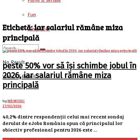
Filme si Seriale
Fun
Etichetă:
iar salariul rămâne miza
Timp liber
principală
No Result
peste 50% vor să își schimbe jobul în
2026, iar salariul rămâne miza
View All Result
principală
by
MB MUSIC
27/02/2026
40,2% dintre respondenții celui mai recent sondaj
derulat de eJobs România spun că principalul lor
obiectiv profesional pentru 2026 este ...