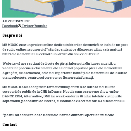
ADVERTISEMENT
Facebook
Twitter
Youtube
Despre noi
MB MUSIC este un proiect online dedicat iubitorilor de muzică ce include un post
de radio online necomercial* si independent ce difuzeaza zilnic cele mai tari
hituri ale momentului si cei mai buni artisti din anii ce au trecut.
Website-ul are secțiuni dedicate de știri și informații din lumea muzicii, a
vedetelor precum și clasamente ale celor mai populare piese ale momentului.
Agregăm, de asemenea, cele mai importante noutăți ale momentului de la surse
atent selectate, pentru cei care vor sa fie mereu informați.
MB MUSIC RADIO adopta un format extins pentru a se adresa mai multor
categorii de public de la CHR la Dance. Noptile sunt rezervate show-urilor
DANCE, EDM, Alterantive, DNB iar week-endurile iti aduc intalniri cu topurile
saptamanii, podcasturi de interes, si intalnirea cu cei mai tari DJ ai momentului.
* postul nu obtine foloase materiale in urma difuzarii operelor muzicale
Contact