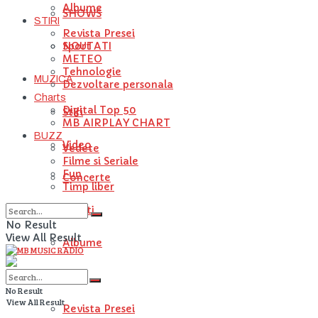
Albume
SHOWS
STIRI
Revista Presei
NOUTATI
Sport
METEO
Tehnologie
MUZICA
Dezvoltare personala
Charts
Digital Top 50
Stiri
MB AIRPLAY CHART
BUZZ
Video
Vedete
Filme si Seriale
Fun
Concerte
Timp liber
Artisti
No Result
View All Result
Albume
STIRI
No Result
View All Result
Revista Presei