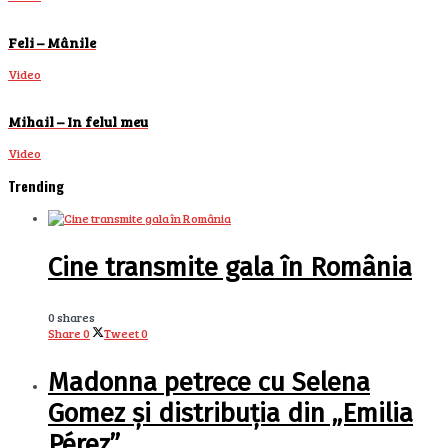
Feli – Mânile
Video
Mihail – In felul meu
Video
Trending
Cine transmite gala în România
0 shares
Share
0
Tweet
0
Madonna petrece cu Selena
Gomez și distribuția din „Emilia
Pérez”.