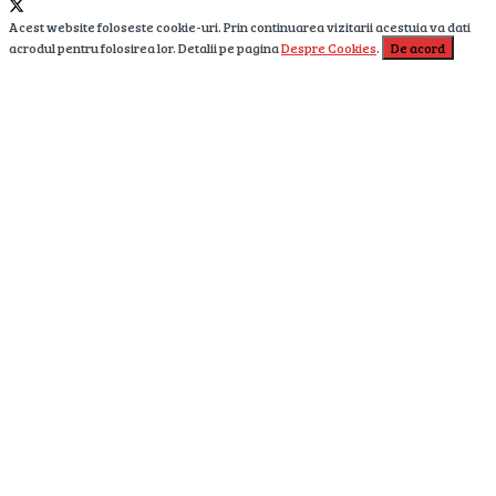
Acest website foloseste cookie-uri. Prin continuarea vizitarii acestuia va dati
acrodul pentru folosirea lor. Detalii pe pagina
Despre Cookies
.
De acord