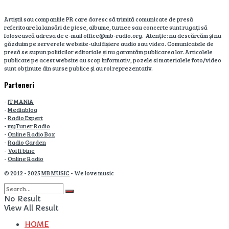
Artiștii sau companiile PR care doresc să trimită comunicate de presă
referitoare la lansări de piese, albume, turnee sau concerte sunt rugați să
folosească adresa de e-mail office@mb-radio.org. Atenție: nu descărcăm și nu
găzduim pe serverele website-ului fișiere audio sau video. Comunicatele de
presă se supun politicilor editoriale și nu garantăm publicarea lor. Articolele
publicate pe acest website au scop informativ, pozele si materialele foto/video
sunt obținute din surse publice și au rol reprezentativ.
Parteneri
-
IT MANIA
-
Mediablog
-
Radio Expert
-
myTuner Radio
-
Online Radio Box
-
Radio Garden
-
Voi fi bine
-
Online Radio
© 2012 - 2025
MB MUSIC
- We love music
No Result
View All Result
HOME