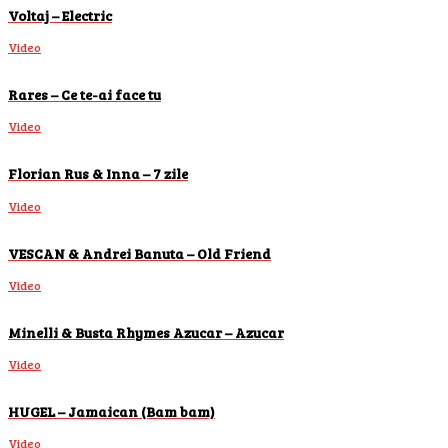
Voltaj – Electric
Video
Rares – Ce te-ai face tu
Video
Florian Rus & Inna – 7 zile
Video
VESCAN & Andrei Banuta – Old Friend
Video
Minelli & Busta Rhymes Azucar – Azucar
Video
HUGEL – Jamaican (Bam bam)
Video