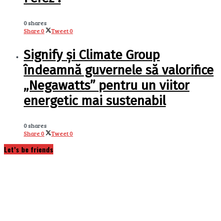
0 shares
Share
0
Tweet
0
Signify și Climate Group
îndeamnă guvernele să valorifice
„Negawatts” pentru un viitor
energetic mai sustenabil
0 shares
Share
0
Tweet
0
Let’s be friends