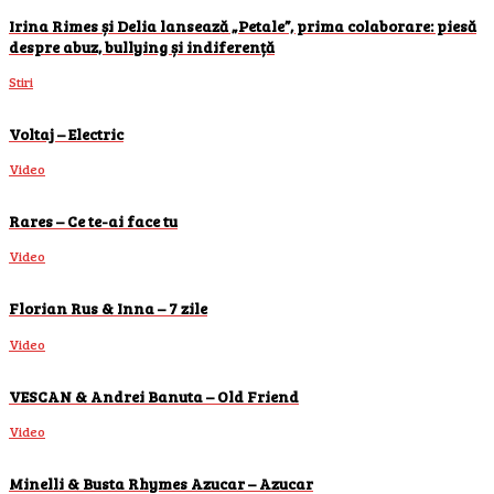
Irina Rimes și Delia lansează „Petale”, prima colaborare: piesă
despre abuz, bullying și indiferență
Stiri
Voltaj – Electric
Video
Rares – Ce te-ai face tu
Video
Florian Rus & Inna – 7 zile
Video
VESCAN & Andrei Banuta – Old Friend
Video
Minelli & Busta Rhymes Azucar – Azucar