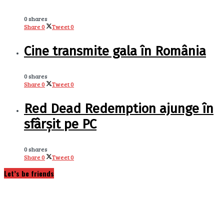
0 shares
Share
0
Tweet
0
Cine transmite gala în România
0 shares
Share
0
Tweet
0
Red Dead Redemption ajunge în
sfârșit pe PC
0 shares
Share
0
Tweet
0
Let’s be friends