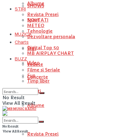
Albume
SHOWS
STIRI
Revista Presei
NOUTATI
Sport
METEO
Tehnologie
MUZICA
Dezvoltare personala
Charts
Digital Top 50
Stiri
MB AIRPLAY CHART
BUZZ
Video
Vedete
Filme si Seriale
Fun
Concerte
Timp liber
Artisti
No Result
View All Result
Albume
STIRI
No Result
View All Result
Revista Presei