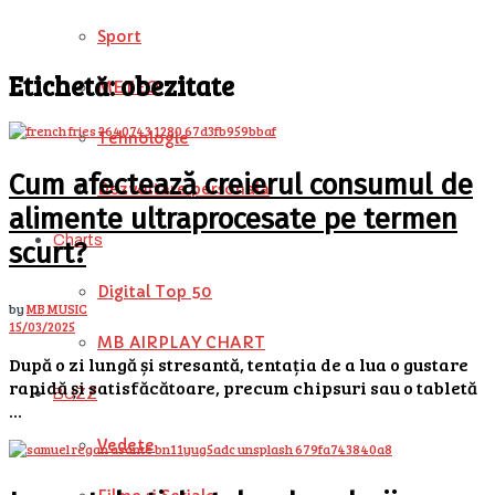
Sport
Etichetă:
obezitate
METEO
Tehnologie
Cum afectează creierul consumul de
Dezvoltare personala
alimente ultraprocesate pe termen
Charts
scurt?
Digital Top 50
by
MB MUSIC
15/03/2025
MB AIRPLAY CHART
După o zi lungă și stresantă, tentația de a lua o gustare
rapidă și satisfăcătoare, precum chipsuri sau o tabletă
BUZZ
...
Vedete