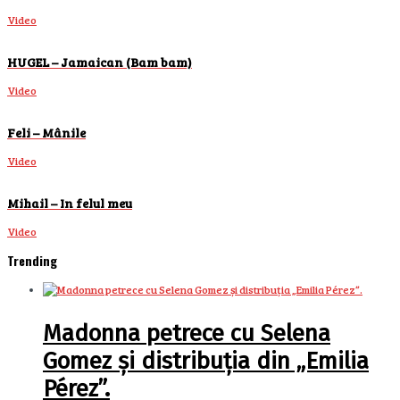
Video
HUGEL – Jamaican (Bam bam)
Video
Feli – Mânile
Video
Mihail – In felul meu
Video
Trending
Madonna petrece cu Selena
Gomez și distribuția din „Emilia
Pérez”.