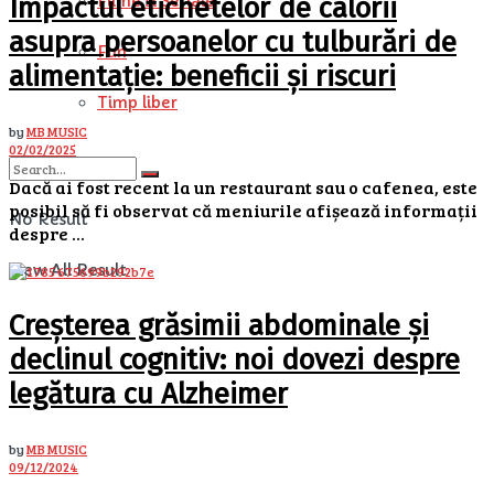
Filme si Seriale
Impactul etichetelor de calorii
asupra persoanelor cu tulburări de
Fun
alimentație: beneficii și riscuri
Timp liber
by
MB MUSIC
02/02/2025
Dacă ai fost recent la un restaurant sau o cafenea, este
posibil să fi observat că meniurile afișează informații
No Result
despre ...
View All Result
Creșterea grăsimii abdominale și
declinul cognitiv: noi dovezi despre
legătura cu Alzheimer
by
MB MUSIC
09/12/2024