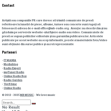
Contact
Artiștii sau companiile PR care doresc să trimită comunicate de presă
referitoare la lansări de piese, albume, turnee sau concerte sunt rugați să
folosească adresa de e-mail office@mb-radio.org. Atenție: nu descărcăm și nu
găzduim pe serverele website-ului fișiere audio sau video. Comunicatele de
presă se supun politicilor editoriale și nu garantăm publicarea lor. Articolele
publicate pe acest website au scop informativ, pozele si materialele foto/video
sunt obținute din surse publice și au rol reprezentativ.
Parteneri
-
IT MANIA
-
Mediablog
-
Radio Expert
-
myTuner Radio
-
Online Radio Box
-
Radio Garden
-
Voi fi bine
-
Online Radio
© 2012 - 2025
MB MUSIC
- We love music
No Result