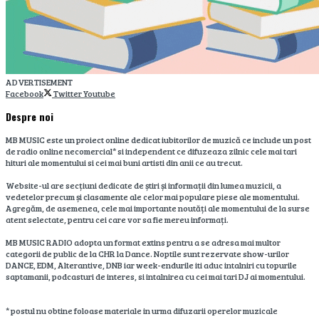
ADVERTISEMENT
Facebook
Twitter
Youtube
Despre noi
MB MUSIC este un proiect online dedicat iubitorilor de muzică ce include un post
de radio online necomercial* si independent ce difuzeaza zilnic cele mai tari
hituri ale momentului si cei mai buni artisti din anii ce au trecut.
Website-ul are secțiuni dedicate de știri și informații din lumea muzicii, a
vedetelor precum și clasamente ale celor mai populare piese ale momentului.
Agregăm, de asemenea, cele mai importante noutăți ale momentului de la surse
atent selectate, pentru cei care vor sa fie mereu informați.
MB MUSIC RADIO adopta un format extins pentru a se adresa mai multor
categorii de public de la CHR la Dance. Noptile sunt rezervate show-urilor
DANCE, EDM, Alterantive, DNB iar week-endurile iti aduc intalniri cu topurile
saptamanii, podcasturi de interes, si intalnirea cu cei mai tari DJ ai momentului.
* postul nu obtine foloase materiale in urma difuzarii operelor muzicale