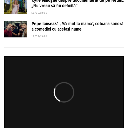
Kylie Minogue despre documentarul de pe Netflix:
„Nu vreau să fiu definită”
18/05/2026
Pepe lansează „Mă mut la mama”, coloana sonoră
a comediei cu același nume
18/05/2026