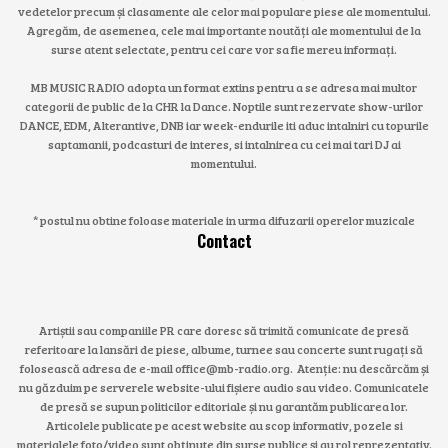
vedetelor precum și clasamente ale celor mai populare piese ale momentului.
Agregăm, de asemenea, cele mai importante noutăți ale momentului de la
surse atent selectate, pentru cei care vor sa fie mereu informați.
MB MUSIC RADIO adopta un format extins pentru a se adresa mai multor
categorii de public de la CHR la Dance. Noptile sunt rezervate show-urilor
DANCE, EDM, Alterantive, DNB iar week-endurile iti aduc intalniri cu topurile
saptamanii, podcasturi de interes, si intalnirea cu cei mai tari DJ ai
momentului.
* postul nu obtine foloase materiale in urma difuzarii operelor muzicale
Contact
Artiștii sau companiile PR care doresc să trimită comunicate de presă
referitoare la lansări de piese, albume, turnee sau concerte sunt rugați să
folosească adresa de e-mail office@mb-radio.org. Atenție: nu descărcăm și
nu găzduim pe serverele website-ului fișiere audio sau video. Comunicatele
de presă se supun politicilor editoriale și nu garantăm publicarea lor.
Articolele publicate pe acest website au scop informativ, pozele si
materialele foto/video sunt obținute din surse publice și au rol reprezentativ.