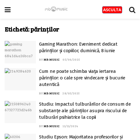
Etichetă:
părinților
Gaming Marathon: Eveniment dedicat
părinților și copiilor, duminică, 8 iunie
BY
MB MUSIC
05/06/2025
Cum ne poate schimba viața iertarea
părinților: o cale spre vindecare și bucurie
autentică
BY
MB MUSIC
28/05/2025
Studiu: Impactul tulburărilor de consum de
substanțe ale părinților asupra riscului de
tulburări psihiatrice la copii
BY
MB MUSIC
11/11/2024
Studiu Epson: Majoritatea profesorilor și