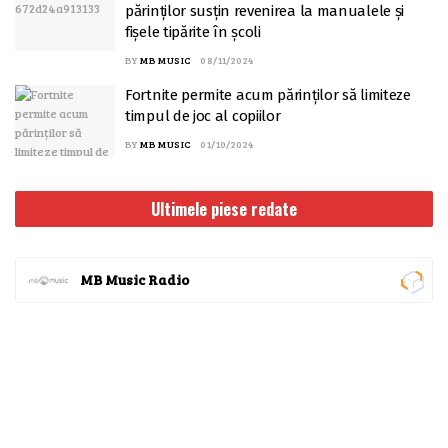
părinților susțin revenirea la manualele și
fișele tipărite în școli
BY
MB MUSIC
08/11/2024
Fortnite permite acum părinților să limiteze
timpul de joc al copiilor
BY
MB MUSIC
01/10/2024
Ultimele piese redate
MB Music Radio