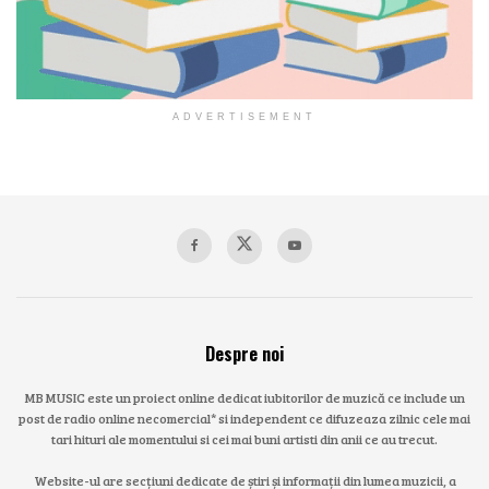
ADVERTISEMENT
Despre noi
MB MUSIC este un proiect online dedicat iubitorilor de muzică ce include un
post de radio online necomercial* si independent ce difuzeaza zilnic cele mai
tari hituri ale momentului si cei mai buni artisti din anii ce au trecut.
Website-ul are secțiuni dedicate de știri și informații din lumea muzicii, a