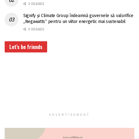
0 SHARES
Signify și Climate Group îndeamnă guvernele să valorifice
„Negawatts” pentru un viitor energetic mai sustenabil
0 SHARES
Let’s be friends
ADVERTISEMENT