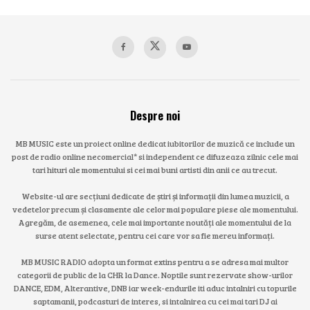
Despre noi
MB MUSIC este un proiect online dedicat iubitorilor de muzică ce include un
post de radio online necomercial* si independent ce difuzeaza zilnic cele mai
tari hituri ale momentului si cei mai buni artisti din anii ce au trecut.
Website-ul are secțiuni dedicate de știri și informații din lumea muzicii, a
vedetelor precum și clasamente ale celor mai populare piese ale momentului.
Agregăm, de asemenea, cele mai importante noutăți ale momentului de la
surse atent selectate, pentru cei care vor sa fie mereu informați.
MB MUSIC RADIO adopta un format extins pentru a se adresa mai multor
categorii de public de la CHR la Dance. Noptile sunt rezervate show-urilor
DANCE, EDM, Alterantive, DNB iar week-endurile iti aduc intalniri cu topurile
saptamanii, podcasturi de interes, si intalnirea cu cei mai tari DJ ai