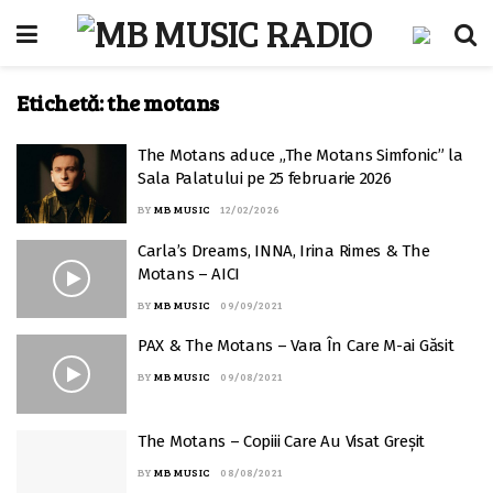
Etichetă:
the motans
The Motans aduce „The Motans Simfonic” la
Sala Palatului pe 25 februarie 2026
BY
MB MUSIC
12/02/2026
Carla’s Dreams, INNA, Irina Rimes & The
Motans – AICI
BY
MB MUSIC
09/09/2021
PAX & The Motans – Vara În Care M-ai Găsit
BY
MB MUSIC
09/08/2021
The Motans – Copiii Care Au Visat Greșit
BY
MB MUSIC
08/08/2021