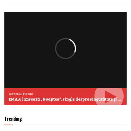
Currently Playing
EMAA lansează „Noaptea”, single despre singurătate și emoțiile care se aud cel mai clar după miezul nopții
Trending