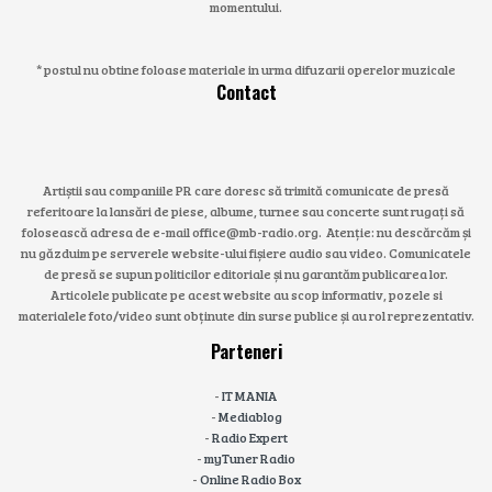
momentului.
* postul nu obtine foloase materiale in urma difuzarii operelor muzicale
Contact
Artiștii sau companiile PR care doresc să trimită comunicate de presă
referitoare la lansări de piese, albume, turnee sau concerte sunt rugați să
folosească adresa de e-mail office@mb-radio.org. Atenție: nu descărcăm și
nu găzduim pe serverele website-ului fișiere audio sau video. Comunicatele
de presă se supun politicilor editoriale și nu garantăm publicarea lor.
Articolele publicate pe acest website au scop informativ, pozele si
materialele foto/video sunt obținute din surse publice și au rol reprezentativ.
Parteneri
-
IT MANIA
-
Mediablog
-
Radio Expert
-
myTuner Radio
-
Online Radio Box