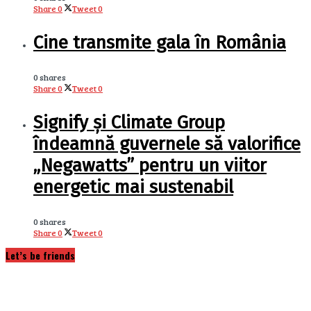
Share
0
Tweet
0
Cine transmite gala în România
0 shares
Share
0
Tweet
0
Signify și Climate Group
îndeamnă guvernele să valorifice
„Negawatts” pentru un viitor
energetic mai sustenabil
0 shares
Share
0
Tweet
0
Let’s be friends