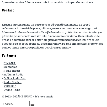
* postul nu obtine foloase materiale in urma difuzarii operelor muzicale
Contact
Artiștii sau companiile PR care doresc să trimită comunicate de presă
referitoare la lansări de piese, albume, turnee sau concerte sunt rugați să
folosească adresa de e-mail office@mb-radio.org. Atenție: nu descărcăm și nu
găzduim pe serverele website-ului fișiere audio sau video. Comunicatele de
presă se supun politicilor editoriale și nu garantăm publicarea lor. Articolele
publicate pe acest website au scop informativ, pozele si materialele foto/video
sunt obținute din surse publice și au rol reprezentativ.
Parteneri
-
IT MANIA
-
Mediablog
-
Radio Expert
-
myTuner Radio
-
Online Radio Box
-
Radio Garden
-
Voi fi bine
-
Online Radio
© 2012 - 2025
MB MUSIC
- We love music