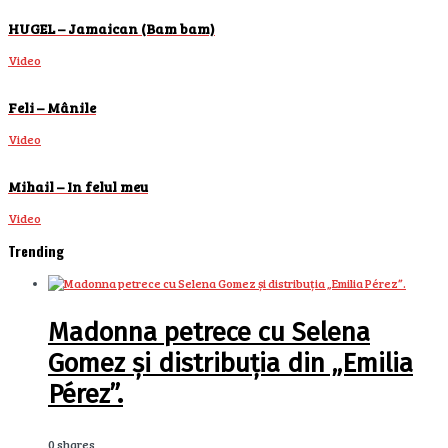
HUGEL – Jamaican (Bam bam)
Video
Feli – Mânile
Video
Mihail – In felul meu
Video
Trending
Madonna petrece cu Selena
Gomez și distribuția din „Emilia
Pérez”.
0 shares