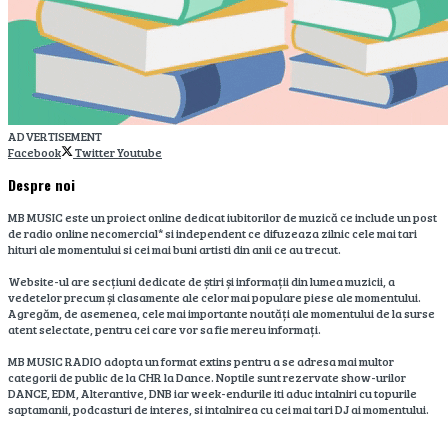
ADVERTISEMENT
Facebook
Twitter
Youtube
Despre noi
MB MUSIC este un proiect online dedicat iubitorilor de muzică ce include un post
de radio online necomercial* si independent ce difuzeaza zilnic cele mai tari
hituri ale momentului si cei mai buni artisti din anii ce au trecut.
Website-ul are secțiuni dedicate de știri și informații din lumea muzicii, a
vedetelor precum și clasamente ale celor mai populare piese ale momentului.
Agregăm, de asemenea, cele mai importante noutăți ale momentului de la surse
atent selectate, pentru cei care vor sa fie mereu informați.
MB MUSIC RADIO adopta un format extins pentru a se adresa mai multor
categorii de public de la CHR la Dance. Noptile sunt rezervate show-urilor
DANCE, EDM, Alterantive, DNB iar week-endurile iti aduc intalniri cu topurile
saptamanii, podcasturi de interes, si intalnirea cu cei mai tari DJ ai momentului.