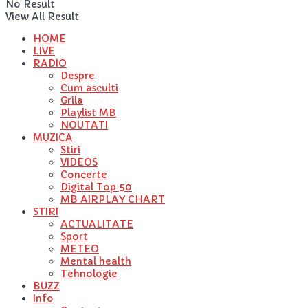
No Result
View All Result
HOME
LIVE
RADIO
Despre
Cum asculti
Grila
Playlist MB
NOUTATI
MUZICA
Stiri
VIDEOS
Concerte
Digital Top 50
MB AIRPLAY CHART
STIRI
ACTUALITATE
Sport
METEO
Mental health
Tehnologie
BUZZ
Info