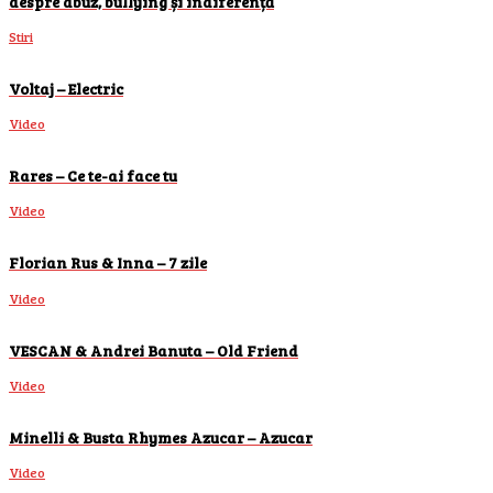
despre abuz, bullying și indiferență
Stiri
Voltaj – Electric
Video
Rares – Ce te-ai face tu
Video
Florian Rus & Inna – 7 zile
Video
VESCAN & Andrei Banuta – Old Friend
Video
Minelli & Busta Rhymes Azucar – Azucar
Video