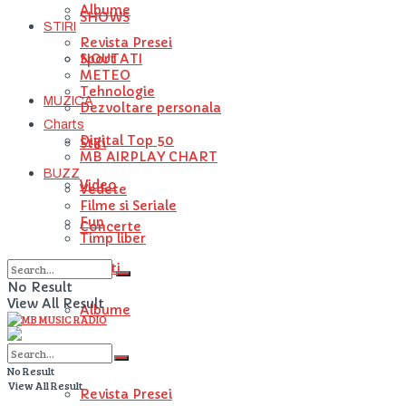
Albume
SHOWS
STIRI
Revista Presei
NOUTATI
Sport
METEO
Tehnologie
MUZICA
Dezvoltare personala
Charts
Digital Top 50
Stiri
MB AIRPLAY CHART
BUZZ
Video
Vedete
Filme si Seriale
Fun
Concerte
Timp liber
Artisti
No Result
View All Result
Albume
STIRI
No Result
View All Result
Revista Presei