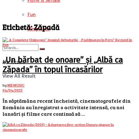
Filme si Seriale
Fun
Etichetă:
Zăpadă
Timp liber
„Un bărbat de onoare” și „Albă ca
No Result
Zăpada” în topul încasărilor
View All Result
by
MB MUSIC
04/04/2025
În săptămâna recent încheiată, cinematografele din
România au înregistrat o activitate intensă, cu noi
lansări și filme care continuă să ...