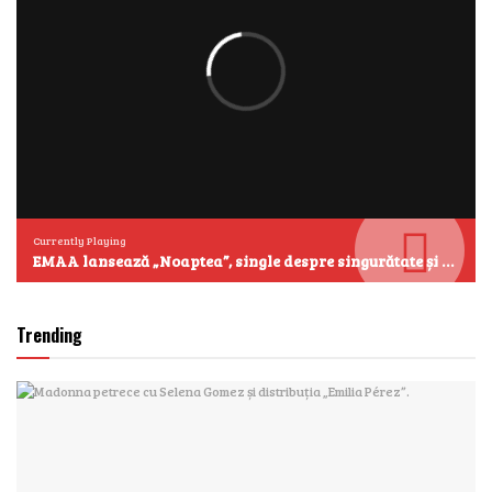
Currently Playing
EMAA lansează „Noaptea”, single despre singurătate și emoțiile care se aud cel mai clar după miezul nopții
Trending