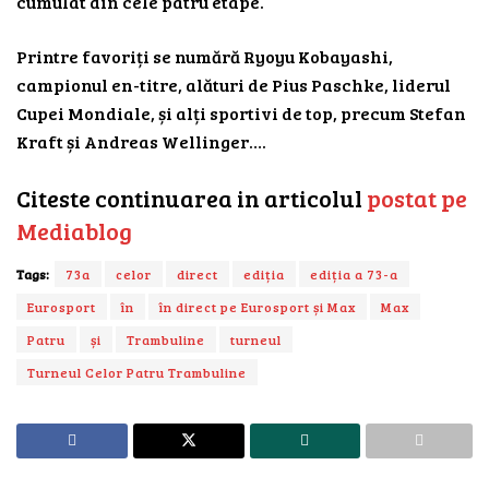
cumulat din cele patru etape.
Printre favoriți se numără Ryoyu Kobayashi,
campionul en-titre, alături de Pius Paschke, liderul
Cupei Mondiale, și alți sportivi de top, precum Stefan
Kraft și Andreas Wellinger….
Citeste continuarea in articolul
postat pe
Mediablog
Tags:
73a
celor
direct
ediția
ediția a 73-a
Eurosport
în
în direct pe Eurosport și Max
Max
Patru
și
Trambuline
turneul
Turneul Celor Patru Trambuline