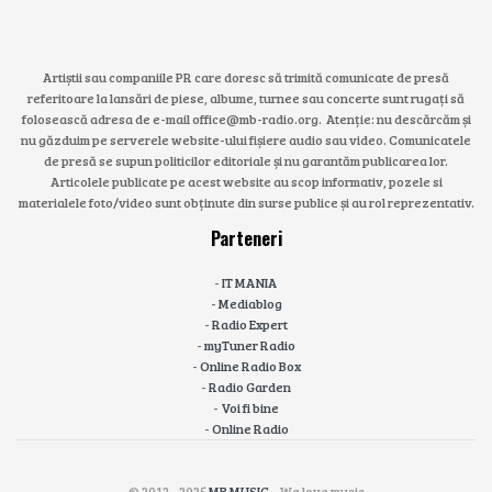
Artiștii sau companiile PR care doresc să trimită comunicate de presă
referitoare la lansări de piese, albume, turnee sau concerte sunt rugați să
folosească adresa de e-mail office@mb-radio.org. Atenție: nu descărcăm și
nu găzduim pe serverele website-ului fișiere audio sau video. Comunicatele
de presă se supun politicilor editoriale și nu garantăm publicarea lor.
Articolele publicate pe acest website au scop informativ, pozele si
materialele foto/video sunt obținute din surse publice și au rol reprezentativ.
Parteneri
-
IT MANIA
-
Mediablog
-
Radio Expert
-
myTuner Radio
-
Online Radio Box
-
Radio Garden
-
Voi fi bine
-
Online Radio
© 2012 - 2025
MB MUSIC
- We love music