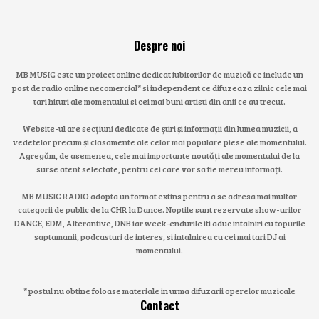
Despre noi
MB MUSIC este un proiect online dedicat iubitorilor de muzică ce include un
post de radio online necomercial* si independent ce difuzeaza zilnic cele mai
tari hituri ale momentului si cei mai buni artisti din anii ce au trecut.
Website-ul are secțiuni dedicate de știri și informații din lumea muzicii, a
vedetelor precum și clasamente ale celor mai populare piese ale momentului.
Agregăm, de asemenea, cele mai importante noutăți ale momentului de la
surse atent selectate, pentru cei care vor sa fie mereu informați.
MB MUSIC RADIO adopta un format extins pentru a se adresa mai multor
categorii de public de la CHR la Dance. Noptile sunt rezervate show-urilor
DANCE, EDM, Alterantive, DNB iar week-endurile iti aduc intalniri cu topurile
saptamanii, podcasturi de interes, si intalnirea cu cei mai tari DJ ai
momentului.
* postul nu obtine foloase materiale in urma difuzarii operelor muzicale
Contact