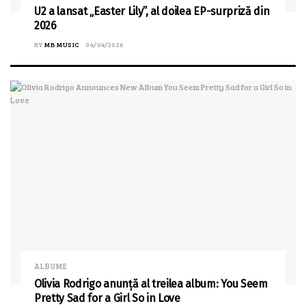
U2 a lansat „Easter Lily”, al doilea EP-surpriză din
2026
BY
MB MUSIC
04/04/2026
ALBUME
Olivia Rodrigo anunță al treilea album: You Seem
Pretty Sad for a Girl So in Love