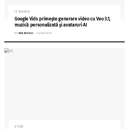
IT MANIA
Google Vids primește generare video cu Veo 3.1,
muzică personalizată și avataruri AI
BY
MB MUSIC
04/04/2026
STIRI