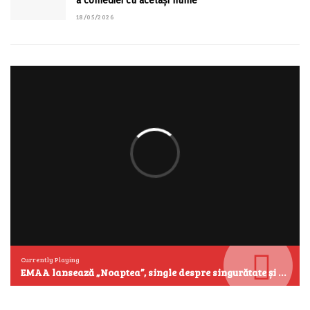
a comediei cu același nume
18/05/2026
Currently Playing
EMAA lansează „Noaptea”, single despre singurătate și emoțiile care se aud cel mai clar după miezul nopții