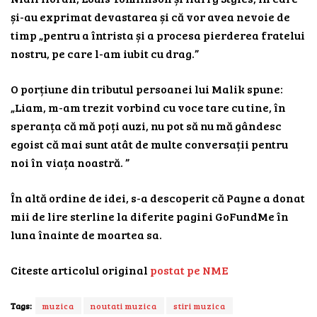
și-au exprimat devastarea și că vor avea nevoie de
timp „pentru a întrista și a procesa pierderea fratelui
nostru, pe care l-am iubit cu drag.”
O porțiune din tributul persoanei lui Malik spune:
„Liam, m-am trezit vorbind cu voce tare cu tine, în
speranța că mă poți auzi, nu pot să nu mă gândesc
egoist că mai sunt atât de multe conversații pentru
noi în viața noastră. ”
În altă ordine de idei, s-a descoperit că Payne a donat
mii de lire sterline la diferite pagini GoFundMe în
luna înainte de moartea sa.
Citeste articolul original
postat pe NME
Tags:
muzica
noutati muzica
stiri muzica