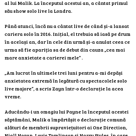
al lui Malik. La începutul acestui an, a cântat primul
său show solo live la Londra.
Până atunci, încă nu a cântat live de când și-a lansat
cariera solo în 2016. Inițial, el trebuia să iasă pe drum
în același an, dar în cele din urmă și-a anulat ceea ce
urma să fie apariția sa de debut din cauza „cea mai
mare anxietate a carierei mele” .
„Am lucrat în ultimele trei luni pentru a-mi depăși
anxietatea extremă în legătură cu spectacolele solo
live majore”, a scris Zayn într-o declarație la acea
vreme.
Aducându-i un omagiu lui Payne la începutul acestei
săptămâni, Malik a împărtășit o declarație comună
alături de membrii supraviețuitori ai One Direction,
Niall Horan, Louis Tomlinson și Harry Styles, în care