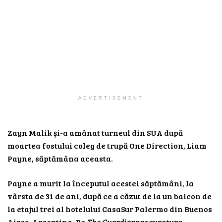
ADVERTISEMENT
Zayn Malik și-a amânat turneul din SUA după
moartea fostului coleg de trupă One Direction, Liam
Payne, săptămâna aceasta.
Payne a murit la începutul acestei săptămâni, la
vârsta de 31 de ani, după ce a căzut de la un balcon de
la etajul trei al hotelului CasaSur Palermo din Buenos
Aires, Argentina. Pe
The Guardian
procuratura