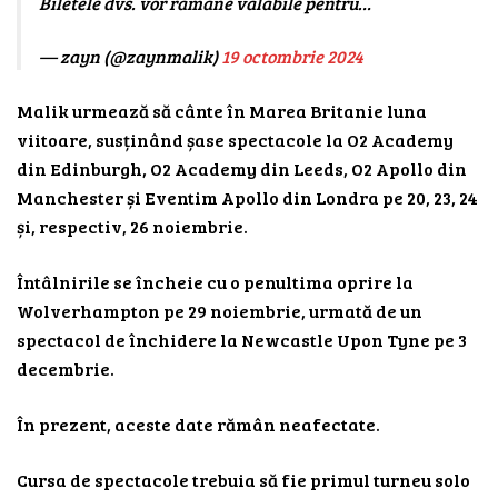
Biletele dvs. vor rămâne valabile pentru…
— zayn (@zaynmalik)
19 octombrie 2024
Malik urmează să cânte în Marea Britanie luna
viitoare, susținând șase spectacole la O2 Academy
din Edinburgh, O2 Academy din Leeds, O2 Apollo din
Manchester și Eventim Apollo din Londra pe 20, 23, 24
și, respectiv, 26 noiembrie.
Întâlnirile se încheie cu o penultima oprire la
Wolverhampton pe 29 noiembrie, urmată de un
spectacol de închidere la Newcastle Upon Tyne pe 3
decembrie.
În prezent, aceste date rămân neafectate.
Cursa de spectacole trebuia să fie primul turneu solo