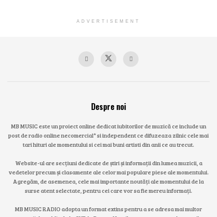
ADVERTISEMENT
Despre noi
MB MUSIC este un proiect online dedicat iubitorilor de muzică ce include un
post de radio online necomercial* si independent ce difuzeaza zilnic cele mai
tari hituri ale momentului si cei mai buni artisti din anii ce au trecut.
Website-ul are secțiuni dedicate de știri și informații din lumea muzicii, a
vedetelor precum și clasamente ale celor mai populare piese ale momentului.
Agregăm, de asemenea, cele mai importante noutăți ale momentului de la
surse atent selectate, pentru cei care vor sa fie mereu informați.
MB MUSIC RADIO adopta un format extins pentru a se adresa mai multor