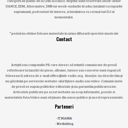
categorii de public de la CHR la Dance. Noptile sunt rezervate show-urilor
DANCE, EDM, Alterantive, DNB iar week-endurile iti aduc intalniri cu topurile
saptamanii, podcasturi de interes, si intalnirea cu cei mai tari DJ ai
momentului.
* postul nu obtine foloase materiale in urma difuzarii operelor muzicale
Contact
Artiștii sau companiile PR care doresc să trimită comunicate de presă
referitoare la lansări de piese, albume, turnee sau concerte sunt rugați să
folosească adresa de e-mail office@mb-radio.org. Atenție: nu descărcăm și
nu găzduim pe serverele website-ului fișiere audio sau video. Comunicatele
de presă se supun politicilor editoriale și nu garantăm publicarea lor.
Articolele publicate pe acest website au scop informativ, pozele si
materialele foto/video sunt obținute din surse publice și au rol reprezentativ.
Parteneri
-
IT MANIA
-
Mediablog