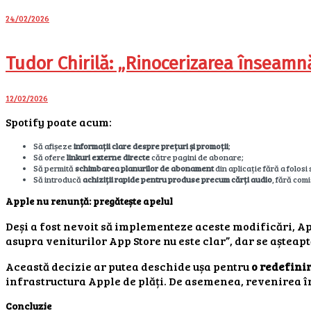
24/02/2026
Tudor Chirilă: „Rinocerizarea înseamn
12/02/2026
Spotify poate acum:
Să afișeze
informații clare despre prețuri și promoții
;
Să ofere
linkuri externe directe
către pagini de abonare;
Să permită
schimbarea planurilor de abonament
din aplicație fără a folosi
Să introducă
achiziții rapide pentru produse precum cărți audio
, fără com
Apple nu renunță: pregătește apelul
Deși a fost nevoit să implementeze aceste modificări, App
asupra veniturilor App Store nu este clar”, dar se așteapt
Această decizie ar putea deschide ușa pentru
o redefini
infrastructura Apple de plăți. De asemenea, revenirea î
Concluzie