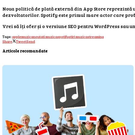
Noua politică de plată externă din App Store reprezintă u
dezvoltatorilor. Spotify este primul mare actor care prof
Vrei să îți ofer și o versiune SEO pentru WordPress sau un
Tags:
apple
muzica
noutati muzica
spotify
stiri muzica
streaming
Share
Tweet
Send
Articole recomandate