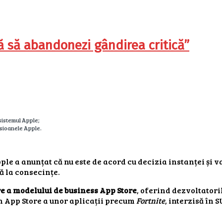
ă să abandonezi gândirea critică”
 sistemul Apple;
isioanele Apple.
le a anunțat că nu este de acord cu decizia instanței și v
ă la consecințe.
re a modelului de business App Store
, oferind dezvoltator
n App Store a unor aplicații precum
Fortnite
, interzisă în 