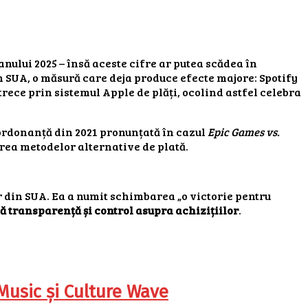
anului 2025 – însă aceste cifre ar putea scădea în
in SUA, o măsură care deja produce efecte majore: Spotify
trece prin sistemul Apple de plăți, ocolind astfel celebra
 ordonanță din 2021 pronunțată în cazul
Epic Games vs.
area metodelor alternative de plată.
r din SUA. Ea a numit schimbarea „o victorie pentru
ă transparență și control asupra achizițiilor
.
 Music și Culture Wave