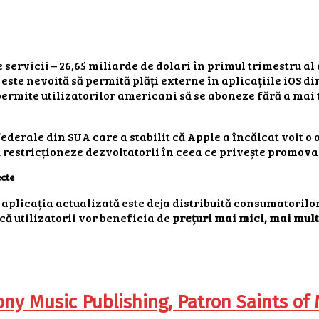
servicii – 26,65 miliarde de dolari în primul trimestru al 
este nevoită să permită plăți externe în aplicațiile iOS d
 permite utilizatorilor americani să se aboneze fără a mai 
derale din SUA care a stabilit că Apple a încălcat voit o
să restricționeze dezvoltatorii în ceea ce privește promov
cte
aplicația actualizată este deja distribuită consumatorilo
că utilizatorii vor beneficia de
prețuri mai mici, mai mult
ony Music Publishing, Patron Saints of