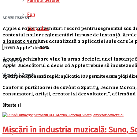
Filme si Seriale
Fun
ADVERTISEMENT
Apple a raportat venituri record pentru segmentul său de 
Timp liber
contextul noilor reglementări impuse de instanță. Apple 
a lansat o versiune actualizată a aplicației sale care le
„taxă Apple” de 30%.
Această schimbare vine în urma deciziei unei instanțe fe
No Result
Apple
. Judecătorul a decis că Apple trebuie să înceteze 
View All Result
Spotify reacționează rapid: aplicația iOS permite acum plăți dire
Conform purtătoarei de cuvânt a Spotify, Jeanne Moran, 
consumatori, artiști, creatori și dezvoltatori”, afirmând 
Citeste si
Mișcări în industria muzicală: Suno, S