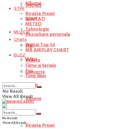
Albume
SHOWS
STIRI
Revista Presei
NOUTATI
Sport
METEO
Tehnologie
MUZICA
Dezvoltare personala
Charts
Digital Top 50
Stiri
MB AIRPLAY CHART
BUZZ
Video
Vedete
Filme si Seriale
Fun
Concerte
Timp liber
Artisti
No Result
View All Result
Albume
STIRI
No Result
View All Result
Revista Presei