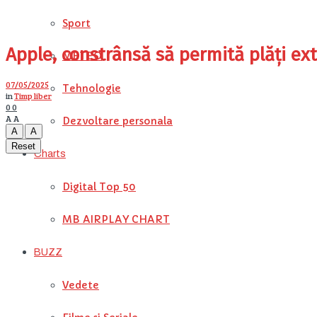
Sport
Apple, constrânsă să permită plăți ex
METEO
07/05/2025
Tehnologie
in
Timp liber
0
0
A
A
Dezvoltare personala
A
A
Reset
Charts
Digital Top 50
MB AIRPLAY CHART
BUZZ
Vedete