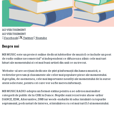
ADVERTISEMENT
ADVERTISEMENT
Facebook
Twitter
Youtube
Despre noi
MB MUSIC este un proiect online dedicat iubitorilor de muzică ce include un post
de radio online necomercial* si independent ce difuzeaza zilnic cele mai tari
hituri ale momentului si cei mai buni artisti din anii ce au trecut.
Website-ul are secțiuni dedicate de știri și informații din lumea muzicii, a
vedetelor precum și clasamente ale celor mai populare piese ale momentului.
Agregăm, de asemenea, cele mai importante noutăți ale momentului de la surse
atent selectate, pentru cei care vor sa fie mereu informați.
MB MUSIC RADIO adopta un format extins pentru a se adresa mai multor
categorii de public de la CHR la Dance. Noptile sunt rezervate show-urilor
DANCE, EDM, Alterantive, DNB iar week-endurile iti aduc intalniri cu topurile
saptamanii, podcasturi de interes, si intalnirea cu cei mai tari DJ ai momentului.