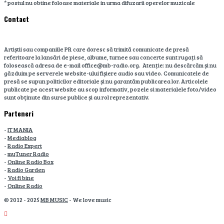
* postul nu obtine foloase materiale in urma difuzarii operelor muzicale
Contact
Artiștii sau companiile PR care doresc să trimită comunicate de presă
referitoare la lansări de piese, albume, turnee sau concerte sunt rugați să
folosească adresa de e-mail office@mb-radio.org. Atenție: nu descărcăm și nu
găzduim pe serverele website-ului fișiere audio sau video. Comunicatele de
presă se supun politicilor editoriale și nu garantăm publicarea lor. Articolele
publicate pe acest website au scop informativ, pozele si materialele foto/video
sunt obținute din surse publice și au rol reprezentativ.
Parteneri
-
IT MANIA
-
Mediablog
-
Radio Expert
-
myTuner Radio
-
Online Radio Box
-
Radio Garden
-
Voi fi bine
-
Online Radio
© 2012 - 2025
MB MUSIC
- We love music