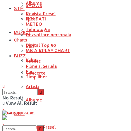
Albume
SHOWS
STIRI
Revista Presei
NOUTATI
Sport
METEO
Tehnologie
MUZICA
Dezvoltare personala
Charts
Digital Top 50
Stiri
MB AIRPLAY CHART
BUZZ
Video
Vedete
Filme si Seriale
Fun
Concerte
Timp liber
Artisti
No Result
Albume
View All Result
STIRI
Revista Presei