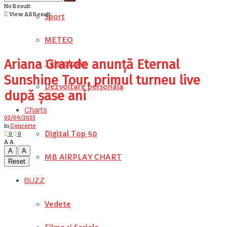
No Result
View All Result
Sport
METEO
Ariana Grande anunță Eternal
Tehnologie
Sunshine Tour, primul turneu live
Dezvoltare personala
după șase ani
Charts
02/09/2025
in
Concerte
0
0
Digital Top 50
A
A
A
A
MB AIRPLAY CHART
Reset
BUZZ
Vedete