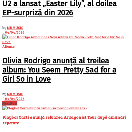
U2 a lansat „Easter Lily”, al doilea
EP-surpriză din 2026
by
MB MUSIC
04/04/2026
Albume
Olivia Rodrigo anunță al treilea
album: You Seem Pretty Sad for a
Girl So in Love
by
MB MUSIC
04/04/2026
Next Post
Playboi Carti anunță reluarea Antagonist Tour după amânări
repetate