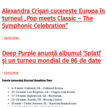
Alexandra Crișan cucerește Europa în
turneul „Pop meets Classic – The
Symphonic Celebration”
18/05/2026
Deep Purple anunță albumul ‘Splat!’
și un turneu mondial de 86 de date
13/05/2026
Datele turneului
Eternal Sunshine Tour
6–9 iunie: Oakland, CA – Oakland Arena
13–14 iunie: Los Angeles, CA – Crypto.com Arena
17–19 iunie: Inglewood, CA – Kia Forum
24–26 iunie: Austin, TX – Moody Center
30 iunie – 2 iulie: Sunrise, FL – Amerant Bank Arena
6–8 iulie: Atlanta, GA – State Farm Arena