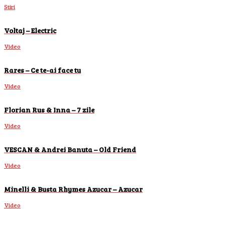
Stiri
Voltaj – Electric
Video
Rares – Ce te-ai face tu
Video
Florian Rus & Inna – 7 zile
Video
VESCAN & Andrei Banuta – Old Friend
Video
Minelli & Busta Rhymes Azucar – Azucar
Video