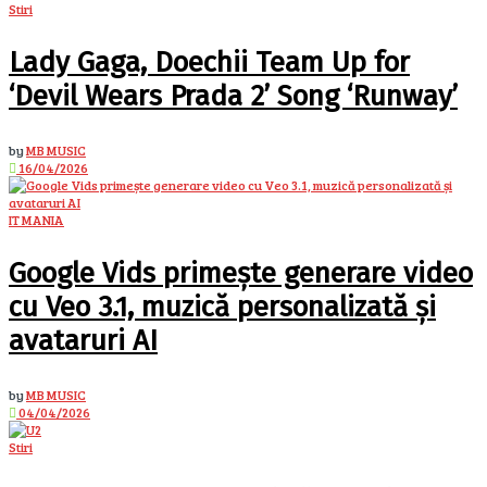
Stiri
Lady Gaga, Doechii Team Up for
‘Devil Wears Prada 2’ Song ‘Runway’
by
MB MUSIC
16/04/2026
IT MANIA
Google Vids primește generare video
cu Veo 3.1, muzică personalizată și
avataruri AI
by
MB MUSIC
04/04/2026
Stiri