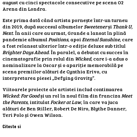
august cu cinci spectacole consecutive pe scena O2
Arena din Londra.
Este prima dată când artista pornește într-un turneu
din 2019, după succesul albumelor
Sweetener
și
Thank U,
Next
. În anii care au urmat, Grande a lansat în plină
pandemie albumul
Positions
, apoi
Eternal Sunshine
, care
a fost relansat ulterior într-o ediție deluxe sub titlul
Brighter Days Ahead
. În paralel, a debutat cu succes în
cinematografie prin rolul din
Wicked
, care i-a adus o
nominalizare la Oscar și o apariție memorabilă pe
scena premiilor alături de Cynthia Erivo, cu
interpretarea piesei „Defying Gravity”.
Viitoarele proiecte ale artistei includ continuarea
Wicked: For Good
și un rol în noul film din franciza
Meet
the Parents
, intitulat
Focker at Law
, în care va juca
alături de Ben Stiller, Robert De Niro, Blythe Danner,
Teri Polo și Owen Wilson.
Citeste si