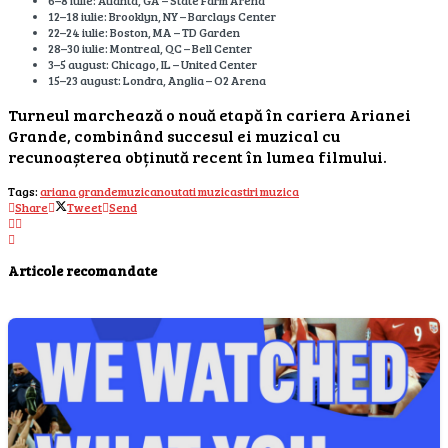
12–18 iulie: Brooklyn, NY – Barclays Center
22–24 iulie: Boston, MA – TD Garden
28–30 iulie: Montreal, QC – Bell Center
3–5 august: Chicago, IL – United Center
15–23 august: Londra, Anglia – O2 Arena
Turneul marchează o nouă etapă în cariera Arianei
Grande, combinând succesul ei muzical cu
recunoașterea obținută recent în lumea filmului.
Tags:
ariana grande
muzica
noutati muzica
stiri muzica
Share
Tweet
Send
Articole recomandate