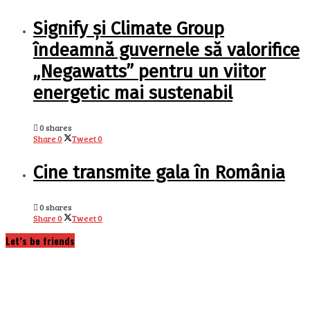
Signify și Climate Group
îndeamnă guvernele să valorifice
„Negawatts” pentru un viitor
energetic mai sustenabil
0 shares
Share
0
Tweet
0
Cine transmite gala în România
0 shares
Share
0
Tweet
0
Let’s be friends