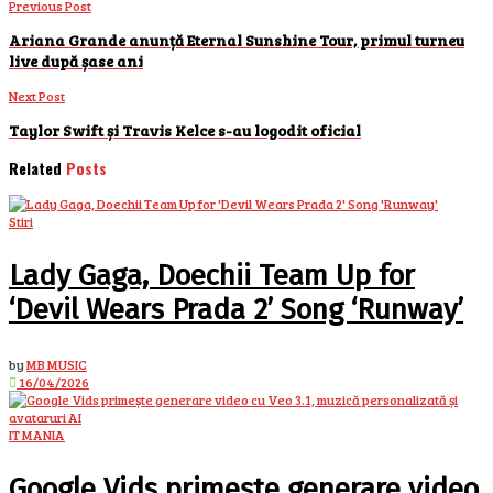
Previous Post
Ariana Grande anunță Eternal Sunshine Tour, primul turneu
live după șase ani
Next Post
Taylor Swift și Travis Kelce s-au logodit oficial
Related
Posts
Stiri
Lady Gaga, Doechii Team Up for
‘Devil Wears Prada 2’ Song ‘Runway’
by
MB MUSIC
16/04/2026
IT MANIA
Google Vids primește generare video