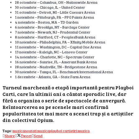
28 octombrie – Columbus, OH – Nationwide Arena
30 octombrie – Chicago, IL – United Center
31 octombrie – Detroit, MI – Little Caesars Arena
1 noiembrie – Pittsburgh, PA – PPG Paints Arena
4 noiembrie – Boston, MA – TD Garden
6 noiembrie – Brooklyn, NY – Barclays Center
7 noiembrie – Newark, NJ – Prudential Center
8 noiembrie – Hartford, CT – PeoplesBank Arena
10 noiembrie – Philadelphia, PA – Xfinity Mobile Arena
11 noiembrie – Washington, DC – Capital One Arena
13 noiembrie – Raleigh, NC – Lenovo Center
14 noiembrie – Charlotte, NC – Spectrum Center
16 noiembrie – Sunrise, FL – Amerant Bank Arena
28 noiembrie – Nashville, TN – Bridgestone Arena
30 noiembrie – Tampa, FL – Benchmark International Arena
1 decembrie – Atlanta, GA – State Farm Arena
Turneul marchează o etapă importantă pentru Playboi
Carti, care în ultimii ani a cântat sporadic live, dar
fără a organiza o serie de spectacole de anvergură.
Reîntoarcerea sa pe scenele mari confirmă
popularitatea tot mai mare a scenei trap și a artiștilor
din colectivul Opium.
Tags:
muzica
noutati muzica
playboi carti
stiri muzica
Share
Tweet
Send