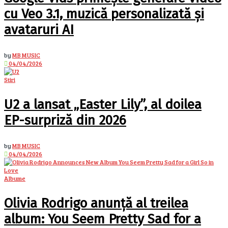
cu Veo 3.1, muzică personalizată și
avataruri AI
by
MB MUSIC
04/04/2026
Stiri
U2 a lansat „Easter Lily”, al doilea
EP-surpriză din 2026
by
MB MUSIC
04/04/2026
Albume
Olivia Rodrigo anunță al treilea
album: You Seem Pretty Sad for a