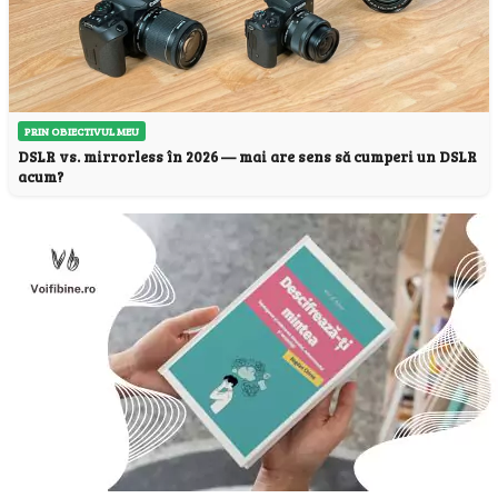
PRIN OBIECTIVUL MEU
DSLR vs. mirrorless în 2026 — mai are sens să cumperi un DSLR
acum?