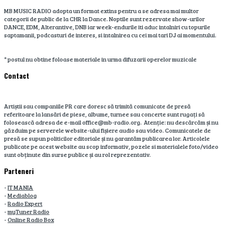
MB MUSIC RADIO adopta un format extins pentru a se adresa mai multor
categorii de public de la CHR la Dance. Noptile sunt rezervate show-urilor
DANCE, EDM, Alterantive, DNB iar week-endurile iti aduc intalniri cu topurile
saptamanii, podcasturi de interes, si intalnirea cu cei mai tari DJ ai momentului.
* postul nu obtine foloase materiale in urma difuzarii operelor muzicale
Contact
Artiștii sau companiile PR care doresc să trimită comunicate de presă
referitoare la lansări de piese, albume, turnee sau concerte sunt rugați să
folosească adresa de e-mail office@mb-radio.org. Atenție: nu descărcăm și nu
găzduim pe serverele website-ului fișiere audio sau video. Comunicatele de
presă se supun politicilor editoriale și nu garantăm publicarea lor. Articolele
publicate pe acest website au scop informativ, pozele si materialele foto/video
sunt obținute din surse publice și au rol reprezentativ.
Parteneri
-
IT MANIA
-
Mediablog
-
Radio Expert
-
myTuner Radio
-
Online Radio Box