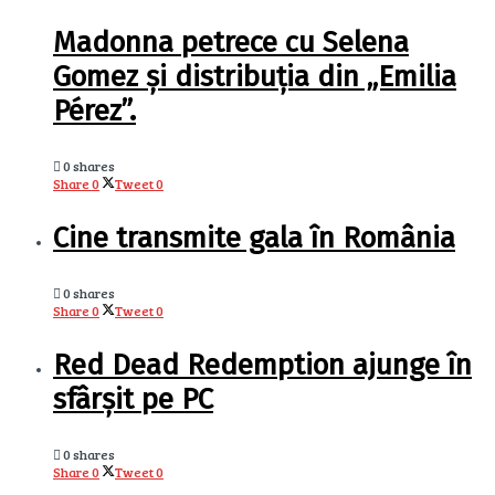
Madonna petrece cu Selena
Gomez și distribuția din „Emilia
Pérez”.
0 shares
Share
0
Tweet
0
Cine transmite gala în România
0 shares
Share
0
Tweet
0
Red Dead Redemption ajunge în
sfârșit pe PC
0 shares
Share
0
Tweet
0