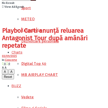
No Result
View All Result
Sport
METEO
Playboi Carti anunță reluarea
Tehnologie
Antagonist Tour după amânări
Dezvoltare personala
repetate
Charts
02/09/2025
in
Concerte
0
0
Digital Top 50
A
A
A
A
MB AIRPLAY CHART
Reset
BUZZ
Vedete