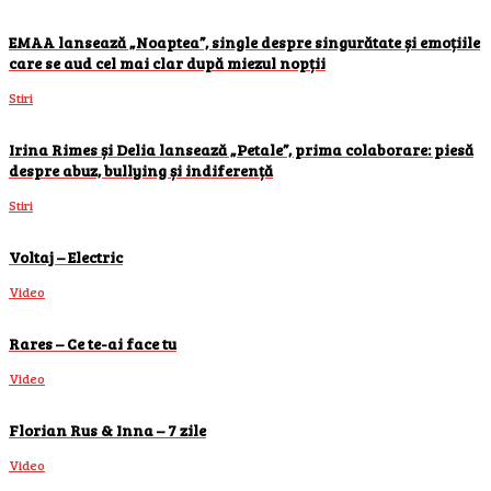
EMAA lansează „Noaptea”, single despre singurătate și emoțiile
care se aud cel mai clar după miezul nopții
Stiri
Irina Rimes și Delia lansează „Petale”, prima colaborare: piesă
despre abuz, bullying și indiferență
Stiri
Voltaj – Electric
Video
Rares – Ce te-ai face tu
Video
Florian Rus & Inna – 7 zile
Video