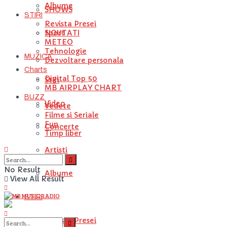
Albume
SHOWS
STIRI
Revista Presei
NOUTATI
Sport
METEO
Tehnologie
MUZICA
Dezvoltare personala
Charts
Digital Top 50
Stiri
MB AIRPLAY CHART
BUZZ
Video
Vedete
Filme si Seriale
Fun
Concerte
Timp liber
Artisti
No Result
Albume
View All Result
STIRI
Revista Presei