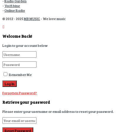
-
Radio Garden
-
Voi fi bine
-
Online Radio
© 2012 - 2025
MB MUSIC
- We love music
Welcome Back!
Login to your account below
Remember Me
Forgotten Password?
Retrieve your password
Please enter your username or email address to reset your password.