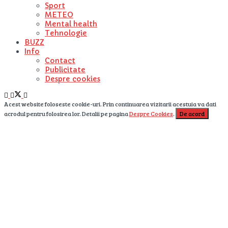
Sport
METEO
Mental health
Tehnologie
BUZZ
Info
Contact
Publicitate
Despre cookies
Acest website foloseste cookie-uri. Prin continuarea vizitarii acestuia va dati
acrodul pentru folosirea lor. Detalii pe pagina
Despre Cookies
.
De acord