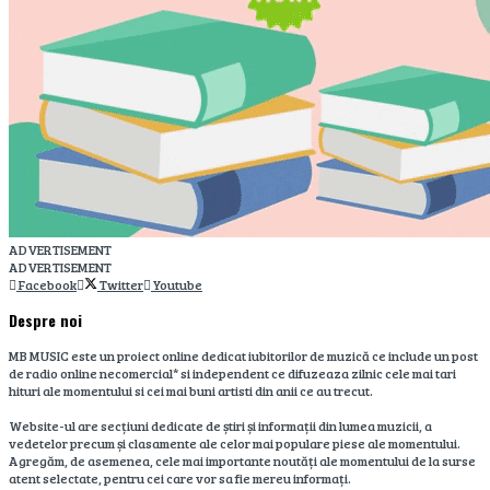
ADVERTISEMENT
ADVERTISEMENT
Facebook
Twitter
Youtube
Despre noi
MB MUSIC este un proiect online dedicat iubitorilor de muzică ce include un post
de radio online necomercial* si independent ce difuzeaza zilnic cele mai tari
hituri ale momentului si cei mai buni artisti din anii ce au trecut.
Website-ul are secțiuni dedicate de știri și informații din lumea muzicii, a
vedetelor precum și clasamente ale celor mai populare piese ale momentului.
Agregăm, de asemenea, cele mai importante noutăți ale momentului de la surse
atent selectate, pentru cei care vor sa fie mereu informați.