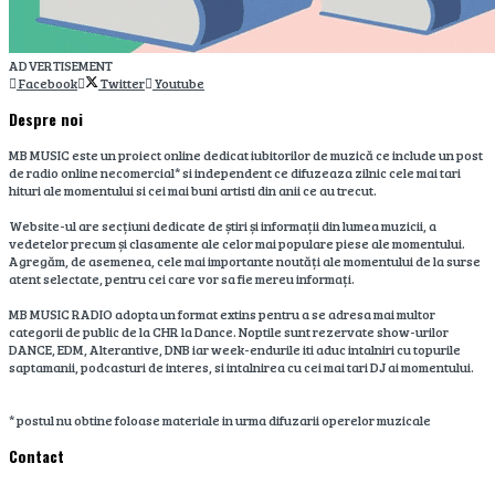
ADVERTISEMENT
Facebook
Twitter
Youtube
Despre noi
MB MUSIC este un proiect online dedicat iubitorilor de muzică ce include un post
de radio online necomercial* si independent ce difuzeaza zilnic cele mai tari
hituri ale momentului si cei mai buni artisti din anii ce au trecut.
Website-ul are secțiuni dedicate de știri și informații din lumea muzicii, a
vedetelor precum și clasamente ale celor mai populare piese ale momentului.
Agregăm, de asemenea, cele mai importante noutăți ale momentului de la surse
atent selectate, pentru cei care vor sa fie mereu informați.
MB MUSIC RADIO adopta un format extins pentru a se adresa mai multor
categorii de public de la CHR la Dance. Noptile sunt rezervate show-urilor
DANCE, EDM, Alterantive, DNB iar week-endurile iti aduc intalniri cu topurile
saptamanii, podcasturi de interes, si intalnirea cu cei mai tari DJ ai momentului.
* postul nu obtine foloase materiale in urma difuzarii operelor muzicale
Contact