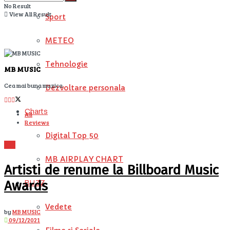
No Result
View All Result
Sport
METEO
Tehnologie
MB MUSIC
Cea mai buna muzica
Dezvoltare personala
Charts
All
Reviews
Digital Top 50
Stiri
MB AIRPLAY CHART
Artisti de renume la Billboard Music
Awards
BUZZ
Vedete
by
MB MUSIC
09/12/2021