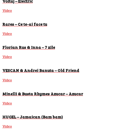
Voltaj – Electric
Video
Rares – Ce te-ai face tu
Video
Florian Rus & Inna – 7 zile
Video
VESCAN & Andrei Banuta – Old Friend
Video
Minelli & Busta Rhymes Azucar – Azucar
Video
HUGEL – Jamaican (Bam bam)
Video