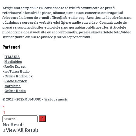
Artiștii sau companiile PR care doresc să trimită comunicate de presă
referitoare la lansări de piese, albume, turnee sau concerte sunt rugați să
folosească adresa de e-mail office@mb-radio.org. Atenție: nu descărcăm și nu
găzduim pe serverele website-ului fișiere audio sau video. Comunicatele de
presă se supun politicilor editoriale și nu garantăm publicarea lor. Articolele
publicate pe acest website au scop informativ, pozele si materialele foto/video
sunt obținute din surse publice și au rol reprezentativ.
Parteneri
-
IT MANIA
-
Mediablog
-
Radio Expert
-
myTuner Radio
-
Online Radio Box
-
Radio Garden
-
Voi fi bine
-
Online Radio
© 2012 - 2025
MB MUSIC
- We love music
No Result
View All Result