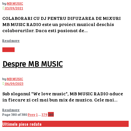
by
MB MUSIC
03/09/2021
COLABORARI CU DJ PENTRU DIFUZAREA DE MIXURI
MB MUSIC RADIO este un proiect muzical deschis
colaborarilor. Daca esti pasionat de...
Details
Read more
DESPRE
Despre MB MUSIC
by
MB MUSIC
06/09/2023
Sub sloganul "We love music", MB MUSIC RADIO aduce
in fiecare zi cel mai bun mix de muzica. Cele mai...
Details
Read more
Page 380 of 380
Prev
1
…
379
380
Ultimele piese redate