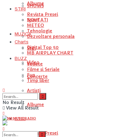
Albume
SHOWS
STIRI
Revista Presei
NOUTATI
Sport
METEO
Tehnologie
MUZICA
Dezvoltare personala
Charts
Digital Top 50
Stiri
MB AIRPLAY CHART
BUZZ
Video
Vedete
Filme si Seriale
Fun
Concerte
Timp liber
Artisti
No Result
Albume
View All Result
STIRI
Revista Presei