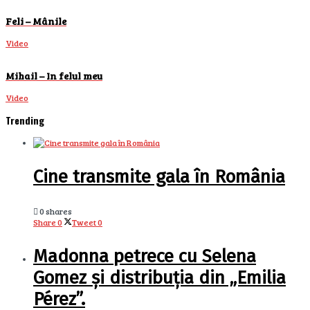
Feli – Mânile
Video
Mihail – In felul meu
Video
Trending
Cine transmite gala în România
0 shares
Share
0
Tweet
0
Madonna petrece cu Selena
Gomez și distribuția din „Emilia
Pérez”.