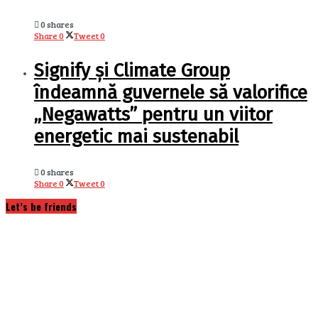
0 shares
Share
0
Tweet
0
Signify și Climate Group
îndeamnă guvernele să valorifice
„Negawatts” pentru un viitor
energetic mai sustenabil
0 shares
Share
0
Tweet
0
Let’s be friends