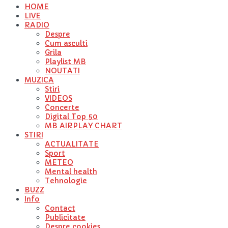
HOME
LIVE
RADIO
Despre
Cum asculti
Grila
Playlist MB
NOUTATI
MUZICA
Stiri
VIDEOS
Concerte
Digital Top 50
MB AIRPLAY CHART
STIRI
ACTUALITATE
Sport
METEO
Mental health
Tehnologie
BUZZ
Info
Contact
Publicitate
Despre cookies