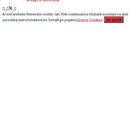
Acest website foloseste cookie-uri. Prin continuarea vizitarii acestuia va dati
acrodul pentru folosirea lor. Detalii pe pagina
Despre Cookies
.
De acord