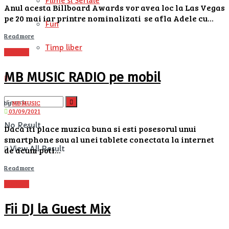
Filme si Seriale
Anul acesta Billboard Awards vor avea loc la Las Vegas
pe 20 mai iar printre nominalizati se afla Adele cu...
Fun
Details
Read more
Timp liber
NOUTATI
MB MUSIC RADIO pe mobil
by
MB MUSIC
03/09/2021
No Result
Daca iti place muzica buna si esti posesorul unui
smartphone sau al unei tablete conectata la internet
View All Result
de acum poti...
Details
Read more
NOUTATI
Fii DJ la Guest Mix