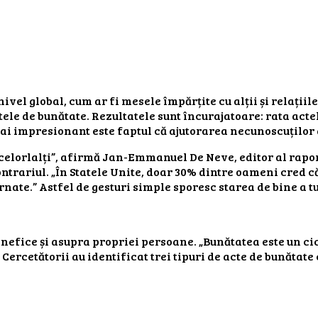
el global, cum ar fi mesele împărțite cu alții și relațiile
tele de bunătate. Rezultatele sunt încurajatoare: rata acte
mai impresionant este faptul că ajutorarea necunoscuților 
elorlalți”, afirmă Jan-Emmanuel De Neve, editor al raport
rariul. „În Statele Unite, doar 30% dintre oameni cred că 
nate.” Astfel de gesturi simple sporesc starea de bine a tu
benefice și asupra propriei persoane. „Bunătatea este un ci
ine.” Cercetătorii au identificat trei tipuri de acte de bunăta