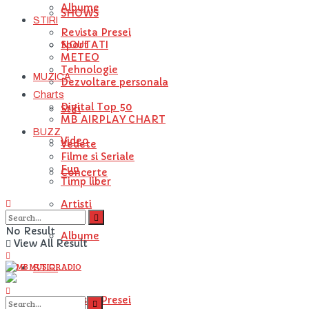
Albume
SHOWS
STIRI
Revista Presei
NOUTATI
Sport
METEO
Tehnologie
MUZICA
Dezvoltare personala
Charts
Digital Top 50
Stiri
MB AIRPLAY CHART
BUZZ
Video
Vedete
Filme si Seriale
Fun
Concerte
Timp liber
Artisti
No Result
Albume
View All Result
STIRI
Revista Presei