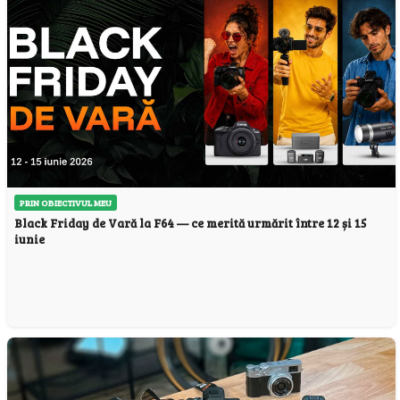
PRIN OBIECTIVUL MEU
Black Friday de Vară la F64 — ce merită urmărit între 12 și 15
iunie