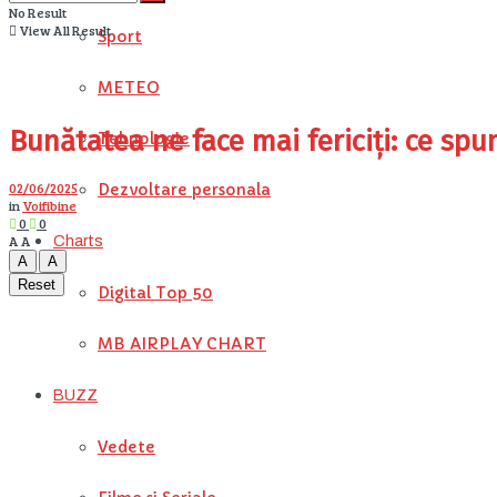
No Result
View All Result
Sport
METEO
Bunătatea ne face mai fericiți: ce spu
Tehnologie
02/06/2025
Dezvoltare personala
in
Voifibine
0
0
A
A
Charts
A
A
Reset
Digital Top 50
MB AIRPLAY CHART
BUZZ
Vedete