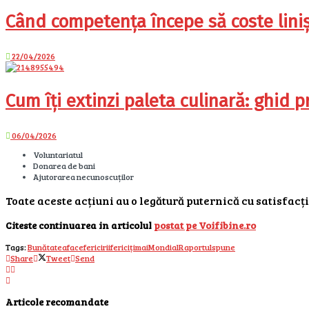
Când competența începe să coste liniș
22/04/2026
Cum îți extinzi paleta culinară: ghid 
06/04/2026
Voluntariatul
Donarea de bani
Ajutorarea necunoscuților
Toate aceste acțiuni au o legătură puternică cu satisfacț
Citeste continuarea in articolul
postat pe Voifibine.ro
Tags:
Bunătatea
face
fericirii
fericiți
mai
Mondial
Raportul
spune
Share
Tweet
Send
Articole recomandate