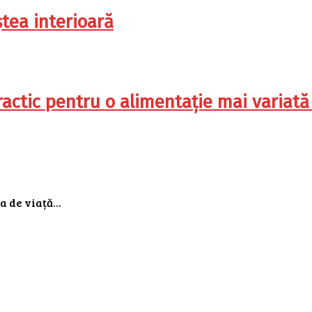
tea interioară
practic pentru o alimentație mai variat
ia de viață…