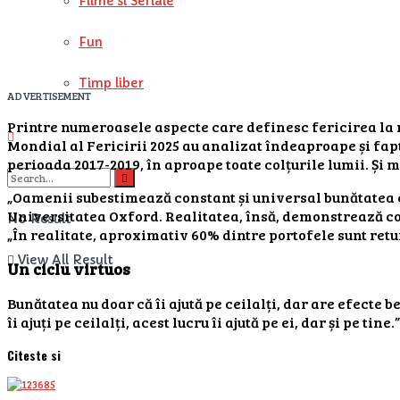
Filme si Seriale
Fun
Timp liber
ADVERTISEMENT
Printre numeroasele aspecte care definesc fericirea la niv
Mondial al Fericirii 2025 au analizat îndeaproape și fap
perioada 2017-2019, în aproape toate colțurile lumii. Și 
„Oamenii subestimează constant și universal bunătatea c
Universitatea Oxford. Realitatea, însă, demonstrează cont
No Result
„În realitate, aproximativ 60% dintre portofele sunt retur
View All Result
Un ciclu virtuos
Bunătatea nu doar că îi ajută pe ceilalți, dar are efecte 
îi ajuți pe ceilalți, acest lucru îi ajută pe ei, dar și pe t
Citeste si