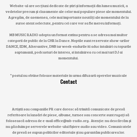
Website-ul are secțiuni dedicate de știri și informații din lumea muzicii, a
vedetelor precum și clasamente ale celor mai populare piese ale momentului.
Agregăm, de asemenea, cele mai importante noutăți ale momentului de la
surse atent selectate, pentru cei care vor sa fie mereu informați.
MB MUSIC RADIO adopta un format extins pentru a se adresa mai multor
categorii de public de la CHR la Dance. Noptile sunt rezervate show-urilor
DANCE, EDM, Alterantive, DNB iar week-endurile iti aduc intalniri cu topurile
saptamanii, podcasturi de interes, si intalnirea cu cei mai tari DJ ai
momentului.
* postul nu obtine foloase materiale in urma difuzarii operelor muzicale
Contact
Artiștii sau companiile PR care doresc să trimită comunicate de presă
referitoare la lansări de piese, albume, turnee sau concerte sunt rugați să
folosească adresa de e-mail office@mb-radio.org. Atenție: nu descărcăm și
nu găzduim pe serverele website-ului fișiere audio sau video. Comunicatele
de presă se supun politicilor editoriale și nu garantăm publicarea lor.