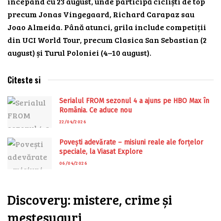
începând cu 23 august, unde participă cicliști de top
precum Jonas Vingegaard, Richard Carapaz sau
Joao Almeida. Până atunci, grila include competiții
din UCI World Tour, precum Clasica San Sebastian (2
august) și Turul Poloniei (4–10 august).
Citeste si
Serialul FROM sezonul 4 a ajuns pe HBO Max în
România. Ce aduce nou
22/04/2026
Povești adevărate – misiuni reale ale forțelor
speciale, la Viasat Explore
06/04/2026
Discovery: mistere, crime și
meșteșuguri