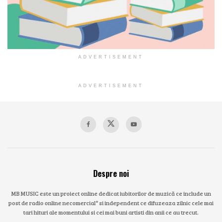
ADVERTISEMENT
ADVERTISEMENT
Despre noi
MB MUSIC este un proiect online dedicat iubitorilor de muzică ce include un
post de radio online necomercial* si independent ce difuzeaza zilnic cele mai
tari hituri ale momentului si cei mai buni artisti din anii ce au trecut.