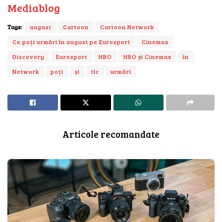
Mediablog
Tags:
august
Cartoon
Cartoon Network
Ce poți urmări în august pe Eurosport
Cinemax
Discovery
Eurosport
HBO
HBO și Cinemax
în
Network
poți
și
tlc
urmări
Articole recomandate