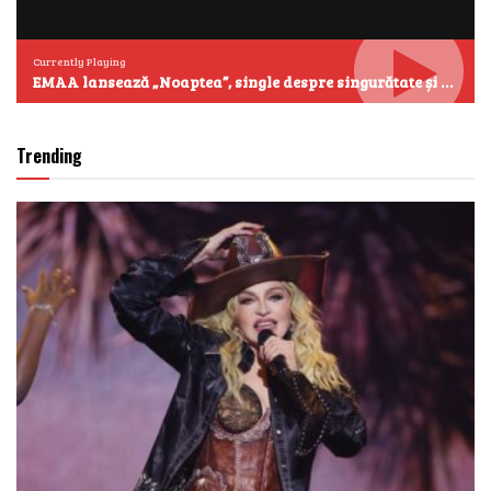
Currently Playing
EMAA lansează „Noaptea”, single despre singurătate și emoțiile care se aud cel mai clar după miezul nopții
Trending