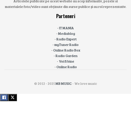
Articolele publicate pe acest website au scop informativ, pozele si
materialele foto/video sunt obținute din surse publice și au rol reprezentativ.
Parteneri
-
IT MANIA
-
Mediablog
-
Radio Expert
-
myTuner Radio
-
Online Radio Box
-
Radio Garden
-
Voi fi bine
-
Online Radio
© 2012 - 2025
MB MUSIC
- We love music